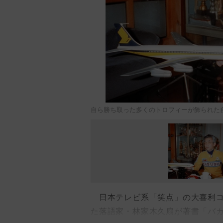
自ら勝ち取った多くのトロフィーが飾られた
日本テレビ系「笑点」の大喜利コ
た落語家・林家木久扇が著書「バ