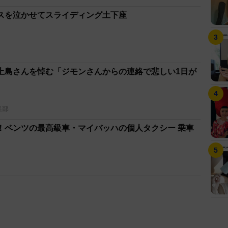
しれません」
スを泣かせてスライディング土下座
語を使うのは大事なコツですね」と自身のスタイル
親密だった理由を次のように説明した。
上島さんを悼む「ジモンさんからの連絡で悲しい1日が
、タクシーでは席を蹴られた運転手さんに１０００
りしていた。それでも、お付き合いしたのは、その
ったから。純度が高いバカの煮こごりみたいな人。東
集部
けちゃう。ジャンルは違えど、芸人としてリスペクト
！ベンツの最高級車・マイバッハの個人タクシー 乗車
、たくさんのことを学ばせてもらった。お酒で寿命を
に５１歳で死去）、濃い人生だったと思います。大変
しかった。ただ、夜中に家に来られて物干し竿を振り
ょうど４０年。現役を貫く８４歳の木久扇は、伝説
だ。