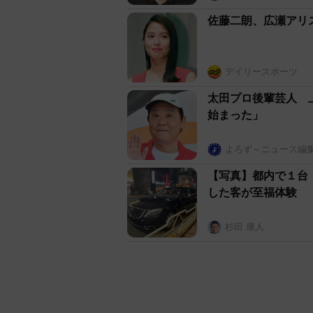
（笑）。居心地が良かったのかも
佐藤二朗、広瀬アリ
木久扇は「相手が年下であれ、敬
を掲げる。そして、やすしさんと
デイリースポーツ
太田プロ後輩芸人 
「お店では僕がお客さんに謝って
始まった」
円札を３枚入れたポチ袋を渡した
『ドキドキ』が面白く、魅力的だ
よろず～ニュース編
京人の挨拶（社交辞令）を真に受
【写真】都内で１台
していた。本を何十冊も読むより
した客が至福体験
縮められましたが（※９６年１月
な目に遭っても感謝。なにより楽
杉田 康人
回されるのは勘弁ですが（笑）」
「全国ラーメン党」の結成からち
となった不世出の芸人を懐かしん