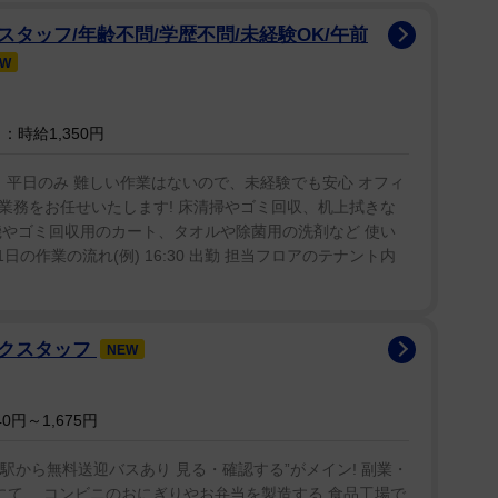
タッフ/年齢不問/学歴不問/未経験OK/午前
EW
「こら、出てこんかい！」と叫び、さらに塀を越え
お）で窓をたたき出した。「こら、顔、見せんか
時給1,350円
と、「おるやないか、こら！六本木、行くで！」と、
本木にＵターン。
分」平日のみ 難しい作業はないので、未経験でも安心 オフィ
業務をお任せいたします! 床清掃やゴミ回収、机上拭きな
機やゴミ回収用のカート、タオルや除菌用の洗剤など 使い
ると酒席に招集されるようになり、木久扇は飲み代
日の作業の流れ(例) 16:30 出勤 担当フロアのテナント内
いう。
動と土下座】
ックスタッフ
NEW
レベーターに乗ろうとしたが、満員で入れない状態
心頭。閉まりかけたエレベーターの扉に足を掛けて開
0円～1,675円
ぼのもんじゃい！ワシはな、月収２０００万や。お前
池駅から無料送迎バスあり 見る・確認する”がメイン! 副業・
、２０００万が乗れへんのに、なんで８０万、１００
にて、 コンビニのおにぎりやお弁当を製造する 食品工場で