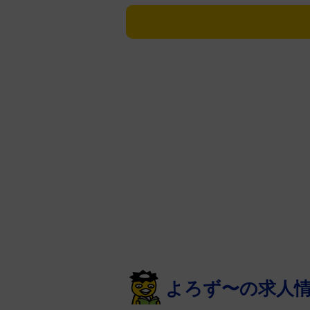
カになるほど愛される」という自
いう最大級の褒め言葉で紹介され
んだ。その「嵐」のような破天荒
アルな交遊録を明かした。
【深夜の物干し竿事件】
初対面は「二つ目（初代木久蔵）
録の休憩時間、やすしさんは寂し
東京は？」と気遣って声をかけ、
わして別れた。
数日後の夜、自宅に電話がかかっ
出てこんかい！」。遠い場所に住
ので」と丁重に断ったが、やすし
よろず〜の求人
ら来い！」。それでも、なんとか
前にタクシーが止まり、「ここや