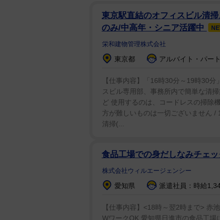
に住所を書いてしまったのだ。
東京駅直結のオフィスビル清掃ス
のみ/中高年・シニア活躍中
N
居留守を使っても、やすしさんは
栄和建物管理株式会社
て庭に侵入すると、物干し竿（ざ
東京都
アルバイト・パート：
い！」。観念して窓から顔を出す
そのままタクシーに乗せられて六
【仕事内容】「16時30分～19時30
スビル専用部、事務所内で簡単な清掃
ど 使用するのは、コードレスの掃除
それ以降、やすしさんが東京に来
方が難しいものは一切ございません / 1
を払いながらお客さんに謝ったと
清掃(...
【銀座クラブでのエレベーター騒
食品工場での身だしなみチェ
銀座の高級クラブからの帰り、エ
株式会社ウィルエージェンシー
だったことに、やすしさんは怒り
愛知県
派遣社員：時給1,34
いたままにして、「こらぁ、なん
【仕事内容】<18時～翌2時まで> 赤
ら８０万か１００万か知らんけど
WワークOK 愛知県日進市の食品工場