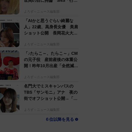
世間の目に持論 SNS「行動
するのがかっこいい」
よろず～ニュース編集部
「AIかと思うぐらい綺麗な
人」22歳、高身長女優 美肩
ショット公開 長岡花火大会
抽選当たって満喫
よろず～ニュース編集部
「♪たらこ～、たらこ～」CM
の元子役 産前産後の体重公
開！昨年10月出産「全然減ら
ないよなんでえええええ」
よろず～ニュース編集部
名門大でミスキャンパスの
TBS「サンモニ」アナ 夜の
街でオフショット公開→「ノ
ースリーブ、細〜、可愛い」
よろず～ニュース編集部
６位以降を見る