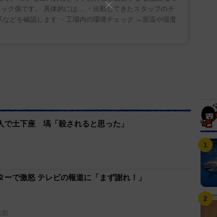
」。そうタンカを切って、乗客を蹴り始めた。
ック係です。 具体的には… ・出勤してきたスタッフのチ
爪などを確認します ・工場内の環境チェック →室温や湿度
レベーターに乗って降りると、罵声を浴びた人たち
！なんで人を蹴ったりするんだ。理由を説明したま
理由はない。木久扇は「でき上がっていて、本人は何
本当に申し訳ありません」と土下座。その間も、やす
８０万が！」と叫んでいたという。
◇
人で土下座 塙「殺されると思った」
木久扇は逃げることなく、正面から受け止めた。１
全国ラーメン党」を結成した際、やすしさんが副会長
に、２人は固い絆で結ばれていた。
ターで激怒 テレビの報道に「まず謝れ！」
いますね。。立川談志さんもそうでしたが、僕は
だろうというような人』が好きなんですよ。７歳下の
しさんは僕と会う時には頭に『こらぁ！』って付く
集部