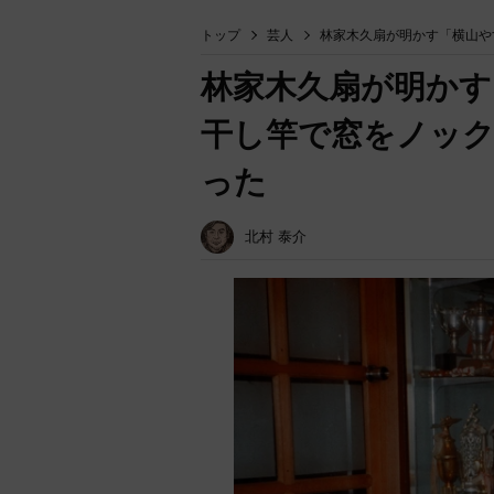
トップ
芸人
林家木久扇が明かす「横山や
林家木久扇が明かす
干し竿で窓をノッ
った
北村 泰介