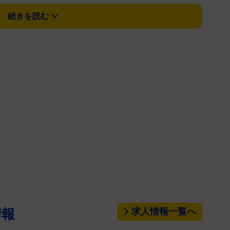
身の人生哲学をつづった本書の中、「バカの王様」と
続きを読む
ている人物が天才漫才師として知られた横山やすしさ
さを全身で受け止め、とことん付き合った木久扇がリ
だった昭和４０年代半ば」。都内でのテレビ番組収
そうに１人で外の風景を眺めていた。「どうですか、
電話番号を交換。「飲みに行きましょう」と言葉を交
てきた。「横山やすしや！六本木に飲みに行くで。
んでいたこともあり、「すいません、明日、朝が早い
さんは「芸人が夜遊ばんで、どないするんや！ええか
求人情報一覧へ
情報
電話を切って寝ていると、夜中の２時前くらいに家の
、ここや！」と聞き慣れた声が…。電話番号の交換時