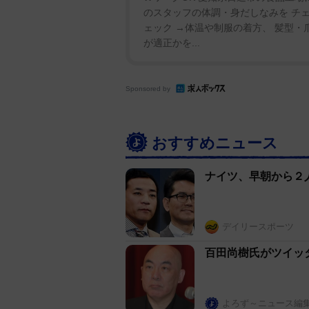
万が乗っとるんや。降りんかい！
のスタッフの体調・身だしなみを チェ
ェック →体温や制服の着方、 髪型・
その後、やすしさんと木久扇がエ
が適正かを...
が待ち構えており、「失礼だろう
え」と抗議されたが、その行動に
Sponsored by
を言ってるか分からないんです。
しさんは「２０００万やで！この
おすすめニュース
◇ ◇ 
ナイツ、早朝から２
こうした強烈な体験があっても、
９８２年に自身が会長を務める「
に就任したことからも分かるよう
デイリースポーツ
百田尚樹氏がツイッ
「つい、こないだのように覚えて
『型にはまらなくて、どうなるん
やすしさんには敬語を使い、やす
よろず～ニュース編