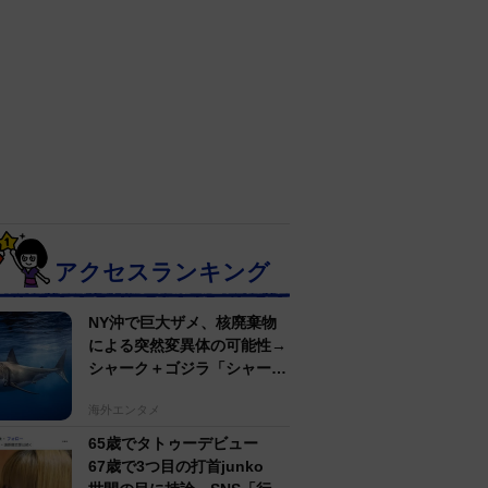
アクセスランキング
NY沖で巨大ザメ、核廃棄物
による突然変異体の可能性→
シャーク＋ゴジラ「シャーク
ジラ」の捕獲作戦が展開
海外エンタメ
65歳でタトゥーデビュー
67歳で3つ目の打首junko