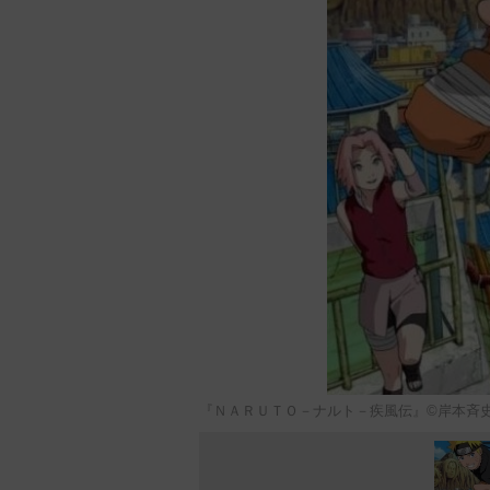
『ＮＡＲＵＴＯ－ナルト－疾風伝』©岸本斉