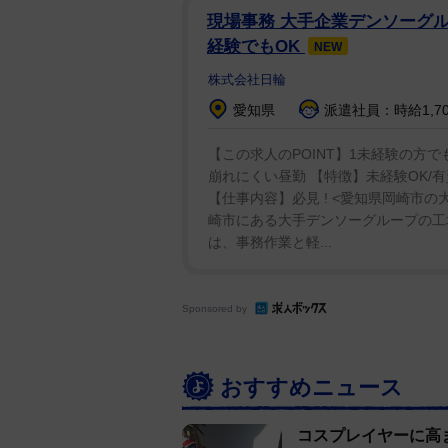
現場事務 大手企業デンソーグル
慣に合わせて、字幕でも吹替でも
経験でもOK
NEW
と、夢は膨らんでいる。
株式会社日輪
愛知県
派遣社員：時給1,7
【この求人のPOINT】1未経験の方で
崩れにくい昼勤 【特徴】未経験OK/有
【仕事内容】必見 ! <愛知県岡崎市
崎市にある大手デンソーグループの工
は、事務作業と軽...
Sponsored by
おすすめニュース
コスプレイヤーに高