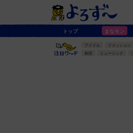
トップ
まなモン
ニ
ュ
ー
アイドル
ファッション
ス
一
秋田
ミュージック
覧