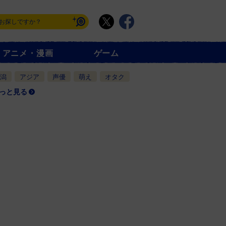
アニメ・漫画
ゲーム
潟
アジア
声優
萌え
オタク
っと見る