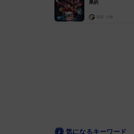
果的
福島 大輔
気になるキーワード