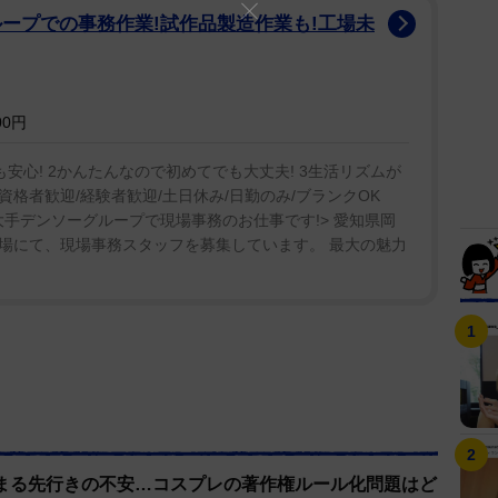
ープでの事務作業!試作品製造作業も!工場未
楽しめる環境を整えていきたいとも思っています」
00円
も安心! 2かんたんなので初めてでも大丈夫! 3生活リズムが
資格者歓迎/経験者歓迎/土日休み/日勤のみ/ブランクOK
の大手デンソーグループで現場事務のお仕事です!> 愛知県岡
場にて、現場事務スタッフを募集しています。 最大の魅力
まる先行きの不安…コスプレの著作権ルール化問題はど