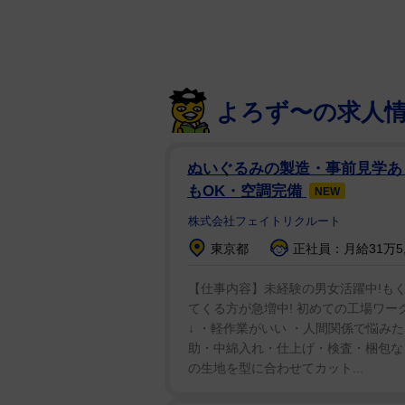
時間がかかりました」
違法配信の横行に苦慮する中、つ
「地域の配信プラットフォームと
よろず〜の求人
く幅広い地域の番組を配信して急
す」と、手応えを語った。
ぬいぐるみの製造・事前見学あ
同地域は一般的に気候条件が厳し
もOK・空調完備
NEW
い。それらの代替先としても「今
株式会社フェイトリクルート
る。人口や所得水準を鑑みて、ま
東京都
正社員：月給31万5,0
シャ湾岸諸国、中期的には人口の
を思い描く。
【仕事内容】未経験の男女活躍中!もく
てくる方が急増中! 初めての工場ワー
↓ ・軽作業がいい ・人間関係で悩み
長年の課題だった正規での流通拡
助・中綿入れ・仕上げ・検査・梱包など
ルーツバスケット』といった当社
の生地を型に合わせてカット...
生まれ、幅広い作品が数多く紹介
と思っています」と、決意を語っ