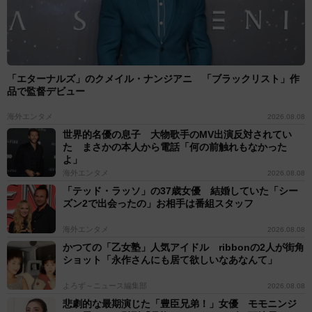
「エターナルズ」のクメイル・ナンジアニ 「ブラックリスト」作
品で監督デビュー
海外エンタメ
2026.08.08
世界的名優の息子 大物歌手のMV出演反対されてい
た まさかの本人から電話「何の前触れもなかった
よ」
海外エンタメ
2026.08.08
「テッド・ラッソ」の37歳女優 結婚していた「シー
ズン2で出会ったの」お相手は番組スタッフ
海外エンタメ
2026.08.08
かつての「乙女塾」人気アイドル ribbonの2人が街角
ショット「永作さんにも居て欲しいなあなんて」
よろず～ニュース編集部
2026.08.08
悲劇的な最期演じた「豊臣兄弟！」女優 モモニンジ