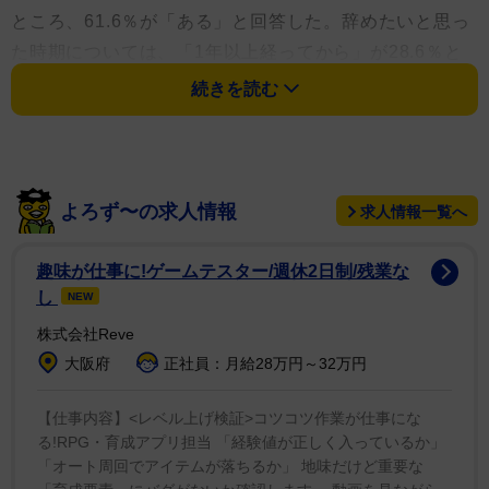
ところ、61.6％が「ある」と回答した。辞めたいと思っ
た時期については、「1年以上経ってから」が28.6％と
最も多かったが、「入社後1カ月以内(17.7％)」「入社～
続きを読む
1週間以内(15.9％)」「GW明け(13.8％)」にも一定数が
集中し、入社直後から大型連休明けにかけて離職を考え
やすい傾向がみられた。
よろず〜の求人情報
求人情報一覧へ
退職を考えた理由としては、「人間関係(上司・同
僚)」が28.6％と最も多く、「業務内容のギャップ
趣味が仕事に!ゲームテスター/週休2日制/残業な
(24.7％)」「労働条件(23.6％)」と続いた。一方で、「相
し
NEW
談できる人がいない(8.5％)」「孤独を感じた(8.2％)」と
株式会社Reve
いった回答もあり、コミュニケーション面の課題も無視
大阪府
正社員：月給28万円～32万円
できない要因となっている。
【仕事内容】<レベル上げ検証>コツコツ作業が仕事にな
気軽に相談できる相手については、「いない」が
る!RPG・育成アプリ担当 「経験値が正しく入っているか」
「オート周回でアイテムが落ちるか」 地味だけど重要な
28.3％で最も多かった。約4人に1人が職場で孤立してい