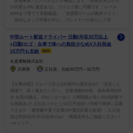
「育成要素」にバグがないか確認します。 動画を見ながら
る可能性を示している。
の作業もOK( 規定あり)。コツコツ派に天職です 「レベル
MAXまで育てて挙動確認」 「放置系ゲームの動作テスト」
勤務先にフォロー制度が「ある」という回答は29.6％
「単純なタップ作業が中心」 プレイヤーが安心して育...
にとどまり、「ない(36.3％)」「わからない(34.1％)」
と、多くの企業で制度が十分に認識・活用されていない
中型ルート配送ドライバー 日勤/月収30万以上
可能性がある。
+日勤/カゴ・台車で体への負担少なめ!/入社祝金
10万円も支給
NEW
「上司ガチャ・配属ガチャを感じたことがあるか」に
丸進運輸株式会社
ついては、「強く感じる(22.9％)」「やや感じる
兵庫県
正社員：月給30万円～32万円
(31.5％)」を合わせると54.4％と半数を超えた。
【仕事内容】グループ売上100億円の運送会社!/ 『安定した
職場で、長く働きたい方へ』 従業員数600名、保有車両500
「どのようなサポートがあれば辞めたいと思わなかっ
台 全国14拠点、10センターあり 人間関係が良い!社内調査で
たか」という質問では、「社員同士の交流機会」や「他
も実績あり! 入社ありがとう!10万円支給! <手軽で簡単に応募
部署との交流機会」「上司以外の相談相手」など直属の
できる!> ・履歴書不要で応募OK!電話応募も歓迎! ・入力項
上司以外との関係構築を求める声が多かった。
目は性別/生年月日/住所のみ! ・職場見学もご相談ください!
<キャリア...