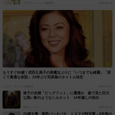
よろず～ニュース編集部
2026.08.08
もうすぐ58歳！武田久美子の美魔女ぶりに「いつまでも綺麗」「若
くて素適な体型」 23年ぶり写真集のタイトル決定
よろず～ニュース編集部
2026.08.07
迷子の夫婦「ビッグフット」に遭遇か 森で見た巨大
な黒い影のようなシルエット 14年越しの告白
海外エンタメ
2026.08.07
25歳女優、腹筋バッキバキ ミスマガ特別賞→5年後の