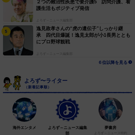
２つの難治性疾患で要介護5 訪問介護、看
護生活もポジティブ発信
よろず～ニュース編集部
逸見政孝さんの“虎の遺伝子”しっかり継
承 四代目爆誕！逸見太郎が小1長男ととも
にプロ野球観戦
よろず～ニュース編集部
６位以降を見る
よろず〜ライター
（新着記事順）
海外エンタメ
よろず～ニュース編集
夢書房
部
よろず～ニュース特約