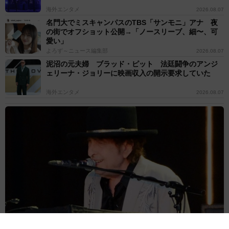
海外エンタメ
2026.08.07
名門大でミスキャンパスのTBS「サンモニ」アナ 夜
の街でオフショット公開→「ノースリーブ、細〜、可
愛い」
よろず～ニュース編集部
2026.08.07
泥沼の元夫婦 ブラッド・ピット 法廷闘争のアンジ
ェリーナ・ジョリーに映画収入の開示要求していた
海外エンタメ
2026.08.07