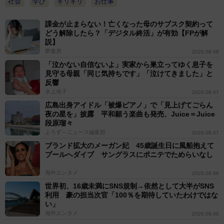
社会
学び
ギリギリ
お仕事
課金が止まらない！亡くなった母のサブスク契約って
どう解除したら？「デジタル終活」が有効【FPが解
説】
夢書房
2026.08.08
「泣かない自信ないよ」実家から巣立ってゆく息子を
見守る母親「同じ気持ちです」「泣けてきました」と
反響
水上侑子
2026.08.07
広島出身アイドル「被爆ピアノ」で「見上げてごらん
夜の星を」披露 平和願う楽曲も発売、Juice＝Juice
段原瑠々
よろず～ニュース編集部
2026.08.07
ブランド拡大のメーガン妃 45歳誕生日に風船抱えて
プールへダイブ サングラスにポニテでためらいなし
海外エンタメ
2026.08.06
世界初、16歳未満にSNS規制→依然として大半がSNS
利用 豪の担当次官「100％を期待していたわけではな
い」
海外エンタメ
2026.08.06