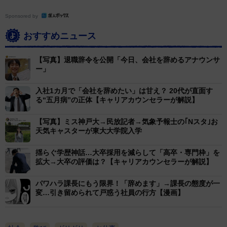
Sponsored by
おすすめニュース
【写真】退職辞令を公開「今日、会社を辞めるアナウンサ
ー」
入社1カ月で「会社を辞めたい」は甘え？ 20代が直面す
る“五月病”の正体【キャリアカウンセラーが解説】
【写真】ミス神戸大→民放記者→気象予報士の｢Nスタ｣お
天気キャスターが東大大学院入学
揺らぐ学歴神話…大卒採用を減らして「高卒・専門枠」を
拡大→大卒の評価は？【キャリアカウンセラーが解説】
パワハラ課長にもう限界！「辞めます」→課長の態度が一
変…引き留められて戸惑う社員の行方【漫画】