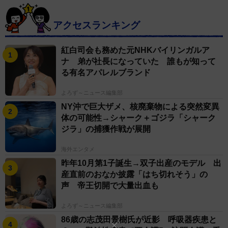
アクセスランキング
紅白司会も務めた元NHKバイリンガルア
ナ 弟が社長になっていた 誰もが知って
る有名アパレルブランド
よろず～ニュース編集部
NY沖で巨大ザメ、核廃棄物による突然変異
体の可能性→シャーク＋ゴジラ「シャーク
ジラ」の捕獲作戦が展開
海外エンタメ
昨年10月第1子誕生→双子出産のモデル 出
産直前のおなか披露「はち切れそう」の
声 帝王切開で大量出血も
よろず～ニュース編集部
86歳の志茂田景樹氏が近影 呼吸器疾患と