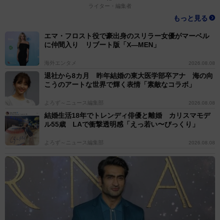
ライター・編集者
もっと見る
エマ・フロスト役で豪出身のスリラー女優がマーベル
に仲間入り リブート版「X―MEN」
海外エンタメ
2026.08.08
退社から8カ月 昨年結婚の東大医学部卒アナ 海の向
こうのアートな世界で輝く表情「素敵なコラボ」
よろず～ニュース編集部
2026.08.08
結婚生活18年でトレンディ俳優と離婚 カリスマモデ
ル55歳 LAで衝撃透明感「えっ若い〜びっくり」
よろず～ニュース編集部
2026.08.08