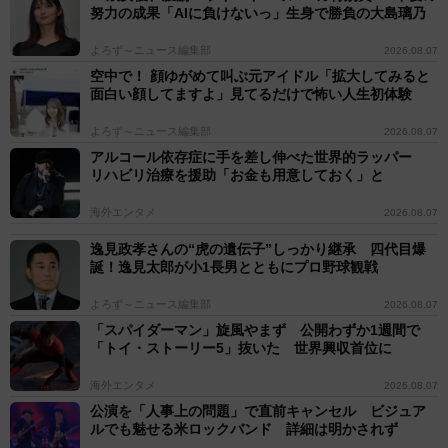
努力の成果「AIに負けないっ」生身で勝負の大島璃乃
よろず～ニュース編集部
2026.08.07
空中で！ 顔ゆがめて叫ぶ元アイドル「拡大してみると
面白い顔してますよ」見てるだけで怖い人生初体験
よろず～ニュース編集部
2026.08.07
アルコール依存症に手を差し伸べた世界的ラッパー
リハビリ治療を援助「お金も用意しておく」と
海外エンタメ
2026.08.07
逸見政孝さんの“虎の遺伝子”しっかり継承 四代目爆
誕！逸見太郎が小1長男とともにプロ野球観戦
よろず～ニュース編集部
2026.08.07
「スパイダーマン」旋風やまず 公開わずか1週間で
「トイ・ストーリー5」抜いた 世界興収首位に
海外エンタメ
2026.08.07
公演を「人事上の問題」で直前キャンセル ビジュア
ルでも魅せる米ロックバンド 詳細は明かされず