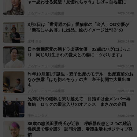
ャー思わせる髪型「見惚れちゃう」しげ→百地霞に
よろず～ニュース編集部
2026.08.08
8月8日は「世界猫の日」愛猫家の「金八」OG女優が
「新宿にゃあ博」に出品…絵のイメージは“3B”の
北村 泰介
2026.08.08
日本舞踊家元の朝ドラ出演女優 32歳のハグにほっこ
り 同じ8月生まれの愛犬との姿に「ツボります」
よろず～ニュース編集部
2026.08.08
昨年10月第1子誕生→双子出産のモデル 出産直前のお
なか披露「はち切れそう」の声 帝王切開で大量出血
も
よろず～ニュース編集部
2026.08.08
兄弟以外の確執も乗り越えて…目指すは全メンバー再
集結 ロックの殿堂入りのオアシス まさかの企画
海外エンタメ
2026.08.08
86歳の志茂田景樹氏が近影 呼吸器疾患と２つの難治
性疾患で要介護5 訪問介護、看護生活もポジティブ発
信