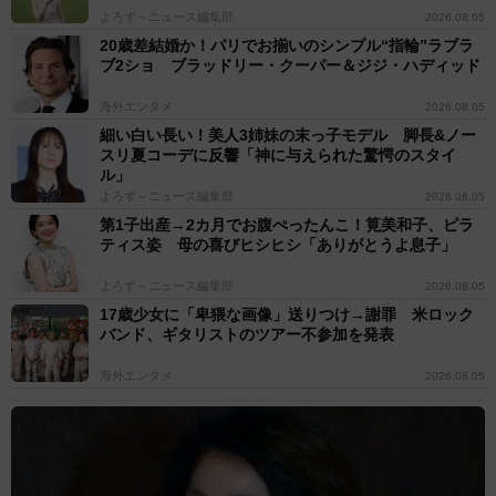
よろず～ニュース編集部
2026.08.05
20歳差結婚か！パリでお揃いのシンプル“指輪”ラブラ
ブ2ショ ブラッドリー・クーパー＆ジジ・ハディッド
海外エンタメ
2026.08.05
細い白い長い！美人3姉妹の末っ子モデル 脚長&ノー
スリ夏コーデに反響「神に与えられた驚愕のスタイ
ル」
よろず～ニュース編集部
2026.08.05
第1子出産→2カ月でお腹ぺったんこ！筧美和子、ピラ
ティス姿 母の喜びヒシヒシ「ありがとうよ息子」
よろず～ニュース編集部
2026.08.05
17歳少女に「卑猥な画像」送りつけ→謝罪 米ロック
バンド、ギタリストのツアー不参加を発表
海外エンタメ
2026.08.05