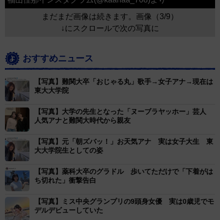
まだまだ画像は続きます。画像（3/9）
↓にスクロールで次の写真に
おすすめニュース
【写真】難関大卒「おじゃる丸」歌手→女子アナ→現在は
東大大学院
【写真】大学の先生となった「ヌーブラヤッホー」芸人
人気アナと難関大時代から親友
【写真】元「朝ズバッ！」お天気アナ 実は女子大生 東
大大学院生としての姿
【写真】薬科大卒のグラドル 歩いてただけで「下着がは
ち切れた」衝撃告白
【写真】ミス中央グランプリの9頭身女優 実は0歳児でモ
デルデビューしていた