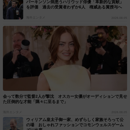
パーキンソン病患うハリウッド俳優「革新的な貢献」
を評価 過去の受賞者わずか6人 権威ある賞授与へ
海外エンタメ
2026.08.05
会って数分で監督2人が撃沈 オスカー女優がオーディションで見せ
た圧倒的な才能「隅々に至るまで」
海外エンタメ
2026.08.05
ウィリアム皇太子御一家、めずらしく家族そろって公
の場 おしゃれファッションでコモンウェルスゲーム
ズに出席