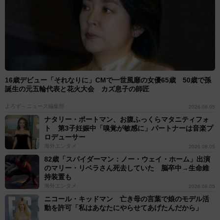
16歳デビュー「それなりに」CMで一世風靡の女優65歳 50歳で孫
誕生の元五輪代表と花火大会 カズ息子の師匠
よろず～ニュース編集部
2026.08.05
ナタリー・ポートマン、お腹ふっくらマタニティフォ
ト 第3子妊娠中「嗅覚が敏感に」パートナーは音楽プ
ロデューサー
海外エンタメ
2026.08.05
82歳「スパイダーマン：ノー・ウェイ・ホーム」出演
のマリー・リベラさん死去していた 脳卒中→生命維
持装置も
海外エンタメ
2026.08.05
ニコール・キッドマン 亡き母の言葉で娘のモデル活
動を許可「私はあなたにやらせてあげたんだから」