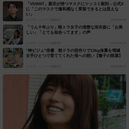
「VIVANT」新庄が持つマスクにツッコミ殺到→公式X
に「このマスクで違和感なく変装できるとは思えな
い」
よろず～ニュース編集部
2026.08.05
「うん十年ぶり」軽トラ女子の清楚な浴衣姿に「お美
しい」「とても似合ってます」の声
よろず～ニュース編集部
2026.08.05
“神ビジュ"俳優 朝ドラの役作りで13kg体重を増減
女手ひとつで育ててくれた母への想い【徹子の部屋】
よろず～ニュース編集部
2026.08.05