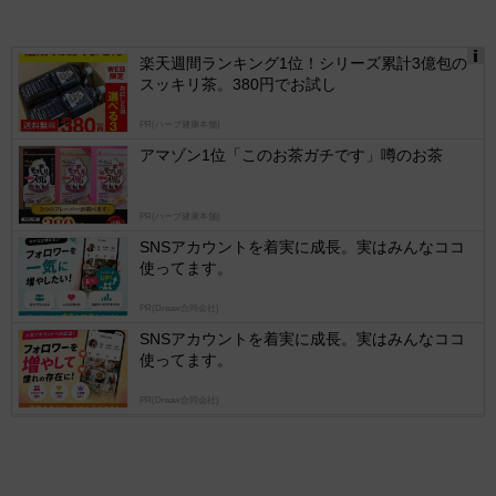
楽天週間ランキング1位！シリーズ累計3億包の
スッキリ茶。380円でお試し
Ads
by
PR(ハーブ健康本舗)
logly
アマゾン1位「このお茶ガチです」噂のお茶
PR(ハーブ健康本舗)
SNSアカウントを着実に成長。実はみんなココ
使ってます。
PR(Dreaw合同会社)
SNSアカウントを着実に成長。実はみんなココ
使ってます。
PR(Dreaw合同会社)