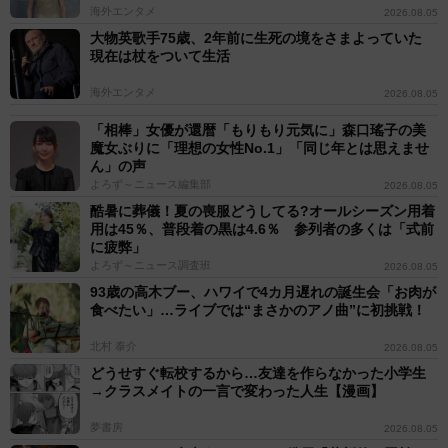
海外エンタメ
2026.08.05
大物英歌手75歳、2年前に生死の境をさまよっていた
現在は杖をついて生活
海外エンタメ
2026.08.05
「相棒」女優が還暦「もりもり元気に」森口瑤子の美
魔女ぶりに「理想の女性No.1」「同じ年とは思えませ
ん」の声
よろず～ニュース編集部
2026.08.05
酷暑に葬儀！夏の喪服どうしてる?オールシーズン用着
用は45％、普段着の黒は4.6％ 参列者の多くは「式前
に疲弊」
よろず～ニュース調査班
2026.08.05
93歳の高木ブー、ハワイで4カ月遅れの誕生会「お肉が
食べたい」…ライブでは“まさかのアノ曲”に初挑戦！
北村 泰介
2026.08.05
どうせすぐ転校するから…友達を作らなかった小学生
→クラスメイトの一言で変わった人生【漫画】
夢書房
2026.08.05