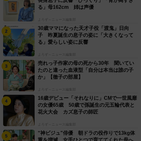
長身息子に反響「びっくり」「背が高すぎ
る」母162cm 姉は声優
よろず～ニュース編集部
30歳ママになった天才子役「渡鬼」日向
子 昨夏誕生の息子の姿に「大きくなって
る」愛らしい姿に反響
よろず～ニュース編集部
売れっ子作家の母の死から30年 聞いてい
たのと違った血液型「自分は本当は誰の子
か」【徹子の部屋】
よろず～ニュース編集部
16歳デビュー「それなりに」CMで一世風靡
の女優65歳 50歳で孫誕生の元五輪代表と
花火大会 カズ息子の師匠
よろず～ニュース編集部
“神ビジュ"俳優 朝ドラの役作りで13kg体
重を増減 女手ひとつで育ててくれた母へ