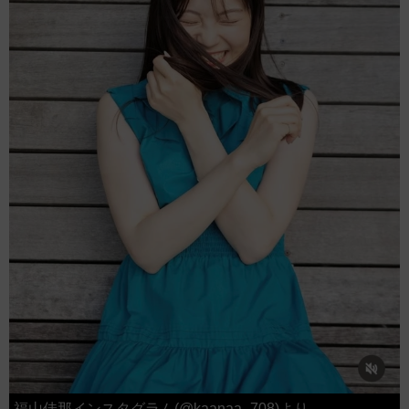
福山佳那インスタグラム(@kaanaa_708)より