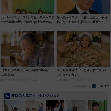
元「NHKニュース7」のお天気キャスタ
お天気キャスター・森田正光氏「手遅
ーが“転職”報告「春からは小学校の教
れになったかもしれない」肺腺がんの
員に戻...
疑いで手術 ...
【宝くじの裏技】当たる側に回るか、
宝くじ当選者「〇〇をやらずに買うの
このままか
はもったいない」
PR(合同会社デジタルファーム )
PR(合同会社デジタルファーム )
Recommended by
昨日の人気フォトセレクション