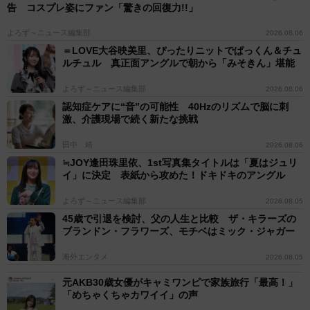
告 コスプレ姿にファン「驚きの回復力!!」
よろず～ニュース編集部
2026.08.06
＝LOVE大谷映美里、ぴったりニットでぱっくん＆チュ
ルチュル 真正面アングルで朝から「みそきん」堪能
よろず～ニュース編集部
2026.08.06
認知症ケアに“音”の可能性 40Hzのリズムで脳に刺
激、介護現場で続く新たな挑戦
田中 靖
2026.08.06
≒JOY逢田珠里依、1st写真集タイトルは「夏はジュリ
イ」に決定 表紙から攻めた！ドキドキのアングル
よろず～ニュース編集部
2026.08.05
45歳で引退を検討、父の人生と比較 ザ・キラーズの
ブランドン・フラワーズ、モチベはミック・ジャガー
海外エンタメ
2026.08.05
元AKB30歳女優がキャミワンピで家族旅行「最高！」
「めちゃくちゃカワイイ」の声