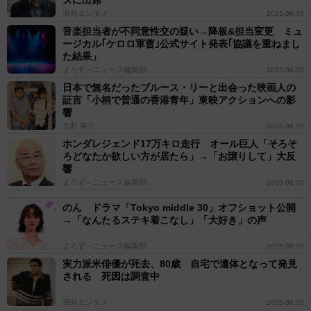
海外エンタメ
2026.08.05
音楽担当者が不同意性交の疑い→降板&担当変更 ミュ
ージカル｢ケロロ軍曹｣公式サイト発表｢協議を重ねまし
た結果」
よろず～ニュース編集部
2026.08.05
日本で無名だったブルース・リーと出会った映画人の
証言「小柄で普通の香港青年」東映アクションへの影
響
北村 泰介
2026.08.05
ホンダレジェンド17万キロ走行 オール巨人「そろそ
ろどなたか欲しい方が居たら」→「お譲りして」大反
響
よろず～ニュース編集部
2026.08.05
のん ドラマ「Tokyo middle 30」オフショット公開
→「なんたるステキ着こなし」「大好き」の声
よろず～ニュース編集部
2026.08.05
実力派米俳優が死去、80歳 自宅で遺体となって発見
される 死因は調査中
海外エンタメ
2026.08.05