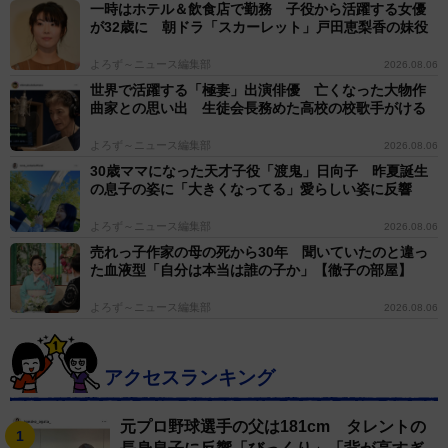
一時はホテル＆飲食店で勤務 子役から活躍する女優
が32歳に 朝ドラ「スカーレット」戸田恵梨香の妹役
よろず～ニュース編集部
2026.08.06
世界で活躍する「極妻」出演俳優 亡くなった大物作
曲家との思い出 生徒会長務めた高校の校歌手がける
よろず～ニュース編集部
2026.08.06
30歳ママになった天才子役「渡鬼」日向子 昨夏誕生
の息子の姿に「大きくなってる」愛らしい姿に反響
よろず～ニュース編集部
2026.08.06
売れっ子作家の母の死から30年 聞いていたのと違っ
た血液型「自分は本当は誰の子か」【徹子の部屋】
よろず～ニュース編集部
2026.08.06
アクセスランキング
元プロ野球選手の父は181cm タレントの