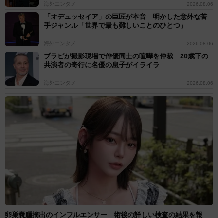
海外エンタメ
2026.08.06
「オデュッセイア」の巨匠が本音 明かした意外な苦
手ジャンル「世界で最も難しいことのひとつ」
海外エンタメ
2026.08.06
ブラピが撮影現場で俳優同士の喧嘩を仲裁 20歳下の
共演者の奇行に名優の息子がイライラ
海外エンタメ
2026.08.06
卵巣嚢腫摘出のインフルエンサー 術後の詳しい検査の結果を報