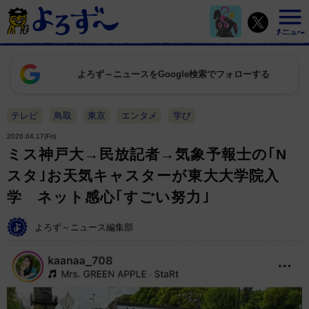
よろず～ニュースをGoogle検索でフォローする
テレビ
鳥取
東京
エンタメ
学び
2026.04.17(Fri)
ミス神戸大→民放記者→気象予報士の｢N
スタ｣お天気キャスターが東大大学院入
学 ネット感心｢すごい努力｣
よろず～ニュース編集部