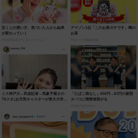
宝くじの買い方、気づいた人から結果
アマゾン1位「このお茶ガチです」噂の
が変わっていく
お茶
PR(合同会社デジタルファーム )
PR(ハーブ健康本舗)
ミス神戸大→民放記者→気象予報士の
「たばこ税なし」600円→83円の新型
｢Nスタ｣お天気キャスターが東大大学院
タバコに喫煙者群がる
入学 ネ...
PR(株式会社HAL)