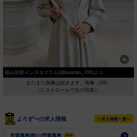
福山佳那インスタグラム(@kaanaa_708)より
まだまだ画像は続きます。画像（2/9）
↓にスクロールで次の写真に
よろず〜の求人情報
求人情報一覧へ
営業事務/館山/営業事務
NEW