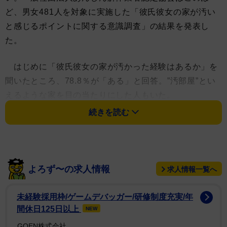
ど、男女481人を対象に実施した「彼氏彼女の家が汚い
と感じるポイントに関する意識調査」の結果を発表し
た。
はじめに「彼氏彼女の家が汚かった経験はあるか」を
聞いたところ、78.8％が「ある」と回答。”汚部屋”とい
えるような家を目の当たりにした人もいた。
続きを読む
次に「どのような部屋を汚いと感じるか」を聞いたと
ころ、１位は「ゴミを処理していない」（43.7％）、2
位は「モノが散乱している」（40.3％）だった。部屋の
中にゴミやモノが置きっぱなしになっている状態に嫌悪
よろず〜の求人情報
求人情報一覧へ
感を抱く人が多かった。
未経験採用枠/ゲームデバッガー/研修制度充実/年
3位は「水回りが汚い」（25.4％）、4位「ホコリ・髪
間休日125日以上
NEW
の毛が落ちている」（20.6％）が続き、明らかに掃除さ
GOEN株式会社