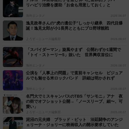
リハビリ治療を援助「お金も用意しておく」と
海外エンタメ
2026.08.07
逸見政孝さんの“虎の遺伝子”しっかり継承 四代目爆
誕！逸見太郎が小1長男とともにプロ野球観戦
よろず～ニュース編集部
2026.08.07
「スパイダーマン」旋風やまず 公開わずか1週間で
「トイ・ストーリー5」抜いた 世界興収首位に
海外エンタメ
2026.08.07
公演を「人事上の問題」で直前キャンセル ビジュア
ルでも魅せる米ロックバンド 詳細は明かされず
海外エンタメ
2026.08.07
名門大でミスキャンパスのTBS「サンモニ」アナ 夜
の街でオフショット公開→「ノースリーブ、細〜、可
愛い」
よろず～ニュース編集部
2026.08.07
泥沼の元夫婦 ブラッド・ピット 法廷闘争のアンジ
ェリーナ・ジョリーに映画収入の開示要求していた