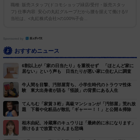
職種: 販売スタッフ(ドコモショップ緑店/受付・販売スタッ
フ) 仕事内容: 安心の丸紅グループだから腰を据えて働ける!/
当社は、<丸紅株式会社>の100%子会...
Sponsored by
おすすめニュース
6割以上が「家の日当たり」を重視せず 「ほとんど家に
居ない」という声も 日当たりが悪い家に住む人に調査
牛人間を目撃、汚部屋育ち、小学生時代のトラウマ性体
験 東大出身者が語る「怪談」の背景にある人生
てんちむ「家賃３桁」高級マンションが「汚部屋」荒れ放
題 下着や化粧品が散乱「ギャーー！！」と公開＆掃除
柏木由紀、冷蔵庫のキュウリは「最終的に水になります」
溶けるまで放置でさんまも悲鳴