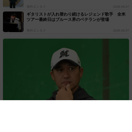
海外エンタメ
2026.08.07
ギタリストが入れ替わり続けるレジェンド歌手 全米
ツアー最終日はブルース界のベテランが登場
海外エンタメ
2026.08.07
父はプロ野球元エース 元チアのタレント娘が“激似"2ショット「ま
ぁ、そっくり」「絆がとても素敵」の声
よろず～ニュース編集部
2026.08.07