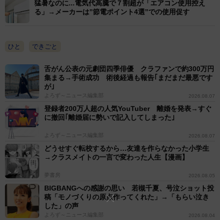
猛暑なのに...電気代高騰で７割超が「エアコン使用控え
る」→メーカーは”節電ポイント4選”での使用促す
ひと
できごと
舌がん公表の元劇団四季俳優 クラファンで約300万円
集まる→手術成功 術後経過も報告｢まだまだ最悪です
が｣
よろず～ニュース編集部
2026.08.07
登録者200万人超の人気YouTuber 離婚を発表→すぐ
に撤回｢離婚届に勢いで記入してしまった｣
よろず～ニュース編集部
2026.08.07
どうせすぐ転校するから…友達を作らなかった小学生
→クラスメイトの一言で変わった人生【漫画】
夢書房
2026.08.05
BIGBANGへの感謝の思い 若槻千夏、号泣ショット投
稿「モノづくりの原点作ってくれた」→「もらい泣き
した」の声
よろず～ニュース編集部
2026.08.04