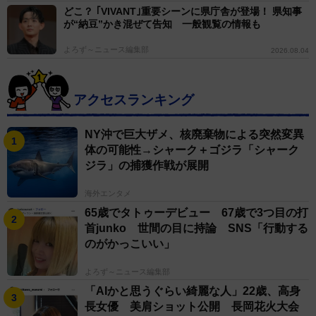
どこ？ ｢VIVANT｣重要シーンに県庁舎が登場！ 県知事
が“納豆”かき混ぜて告知 一般観覧の情報も
よろず～ニュース編集部
2026.08.04
アクセスランキング
NY沖で巨大ザメ、核廃棄物による突然変異
体の可能性→シャーク＋ゴジラ「シャーク
ジラ」の捕獲作戦が展開
海外エンタメ
65歳でタトゥーデビュー 67歳で3つ目の打
首junko 世間の目に持論 SNS「行動する
のがかっこいい」
よろず～ニュース編集部
「AIかと思うぐらい綺麗な人」22歳、高身
長女優 美肩ショット公開 長岡花火大会