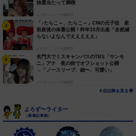
抽選当たって満喫
よろず～ニュース編集部
「♪たらこ～、たらこ～」CMの元子役 産
前産後の体重公開！昨年10月出産「全然減
らないよなんでえええええ」
よろず～ニュース編集部
名門大でミスキャンパスのTBS「サンモ
ニ」アナ 夜の街でオフショット公開
→「ノースリーブ、細〜、可愛い」
よろず～ニュース編集部
６位以降を見る
よろず〜ライター
（新着記事順）