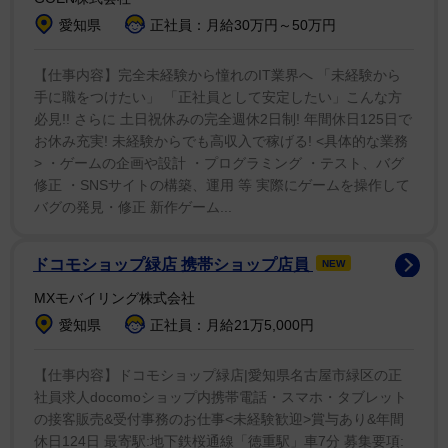
れていないと分かる状態を汚いと感じる人が多くいた。
愛知県
正社員：月給30万円～50万円
5位以下は、5位「洗い物がたまっている」、6位「室
【仕事内容】完全未経験から憧れのIT業界へ 「未経験から
内がにおう」、7位「室内にカビが生えている」となっ
手に職をつけたい」 「正社員として安定したい」こんな方
た。
必見!! さらに 土日祝休みの完全週休2日制! 年間休日125日で
お休み充実! 未経験からでも高収入で稼げる! <具体的な業務
> ・ゲームの企画や設計 ・プログラミング ・テスト、バグ
最後に「彼氏彼女の家が汚かったら具体的にどうする
修正 ・SNSサイトの構築、運用 等 実際にゲームを操作して
か」を聞いたところ、「一緒に掃除する」が32.0％で最
バグの発見・修正 新作ゲーム...
多。次点で「掃除してあげる」（24.7％）が続き、自分
から積極的に動く人が半数以上を占めた。一方で、「別
ドコモショップ緑店 携帯ショップ店員
NEW
れる」（14.1％）、「相手の家に行かない」（13.5％）
MXモバイリング株式会社
など、相手を避ける行動をとる人も一定数いた。
愛知県
正社員：月給21万5,000円
※「解体無料見積ガイド」（
https://www.kaitai-
【仕事内容】ドコモショップ緑店|愛知県名古屋市緑区の正
guide.net/
）
社員求人docomoショップ内携帯電話・スマホ・タブレット
の接客販売&受付事務のお仕事<未経験歓迎>賞与あり&年間
休日124日 最寄駅:地下鉄桜通線「徳重駅」車7分 募集要項: