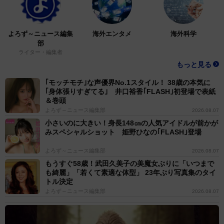
よろず～ニュース編集
海外エンタメ
海外科学
部
ライター・編集者
もっと見る
｢モッチモチ｣な声優界No.1スタイル！ 38歳の本気に
｢身体張りすぎてる｣ 井口裕香｢FLASH｣初登場で表紙
＆巻頭
よろず～ニュース編集部
2026.08.07
小さいのに大きい！身長148㎝の人気アイドルが前かが
みスペシャルショット 姫野ひなの｢FLASH｣登場
よろず～ニュース編集部
2026.08.07
もうすぐ58歳！武田久美子の美魔女ぶりに「いつまで
も綺麗」「若くて素適な体型」 23年ぶり写真集のタイ
トル決定
よろず～ニュース編集部
2026.08.07