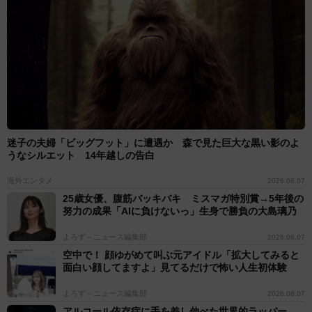
迷子の夫婦「ビッグフット」に遭遇か 森で見た巨大な黒い影のよ
うなシルエット 14年越しの告白
海外エンタメ
2026.08.07
25歳女優、腹筋バッキバキ ミスマガ特別賞→5年後の
努力の成果「AIに負けないっ」生身で勝負の大島璃乃
よろず～ニュース編集部
2026.08.07
空中で！ 顔ゆがめて叫ぶ元アイドル「拡大してみると
面白い顔してますよ」見てるだけで怖い人生初体験
よろず～ニュース編集部
2026.08.07
アルコール依存症に手を差し伸べた世界的ラッパー