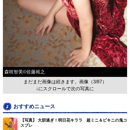
森咲智美©佐藤裕之
まだまだ画像は続きます。画像（3/87）
↓にスクロールで次の写真に
おすすめニュース
【写真】 大胆過ぎ！明日花キララ 超ミニ＆ビキニの鬼コ
スプレ