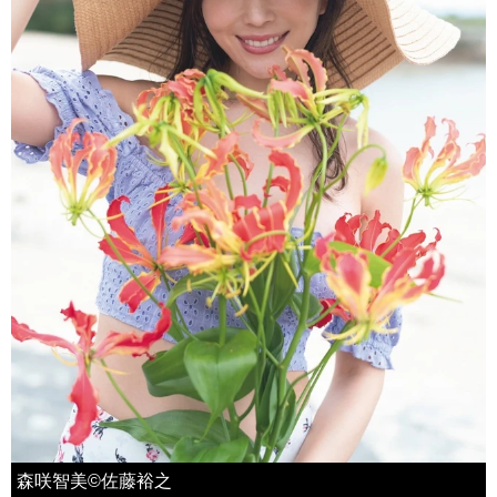
森咲智美©佐藤裕之