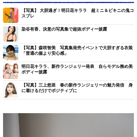
【写真】 大胆過ぎ！明日花キララ 超ミニ＆ビキニの鬼コ
スプレ
染谷有香、決意の写真集で超抜ボディー披露
【写真】森咲智美 写真集発売イベントで大胆すぎる衣装
「普通の服より安心感」
明日花キララ、新作ランジェリー発表 自らモデル務め美
ボディー披露
【写真】三上悠亜 春の新作ランジェリーの魅力発信 身
に着けるだけでポジティブに