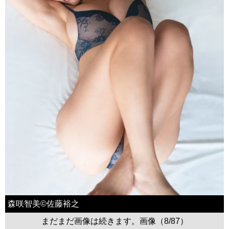
森咲智美©佐藤裕之
まだまだ画像は続きます。画像（8/87）