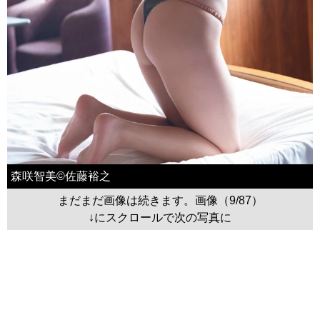
森咲智美©佐藤裕之
まだまだ画像は続きます。画像（9/87）
↓にスクロールで次の写真に