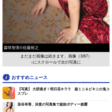
森咲智美©佐藤裕之
まだまだ画像は続きます。画像（3/87）
↓にスクロールで次の写真に
おすすめニュース
【写真】 大胆過ぎ！明日花キララ 超ミニ＆ビキニの鬼コ
スプレ
染谷有香、決意の写真集で超抜ボディー披露