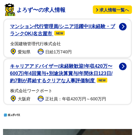
よろず〜の求人情報
求人情報一覧へ
マンション代行管理員/シニア活躍中!/未経験・ブ
ランクOK/名古屋市
NEW
全国建物管理代行株式会社
愛知県
日給1万740円
キャリアアドバイザー/未経験歓迎!年収420万〜
600万/年4回賞与+別途決算賞与/年間休日123日/
約7割が昇給するクリアな人事評価制度
NEW
株式会社ワークポート
大阪府
正社員：年収420万円～600万円