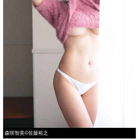
森咲智美©佐藤裕之