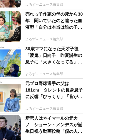
よろず～ニュース編集部
売れっ子作家の母の死から30
年 聞いていたのと違った血
液型「自分は本当は誰の子
か」【徹子の部屋】
よろず～ニュース編集部
30歳ママになった天才子役
「渡鬼」日向子 昨夏誕生の
息子に「大きくなってる」愛
らしい姿に反響
よろず～ニュース編集部
元プロ野球選手の父は
181cm タレントの長身息子
に反響「びっくり」「背が高
すぎる」母162cm 姉は声優
よろず～ニュース編集部
新恋人はネイマールの元カ
ノ ショーン・メンデスが誕
生日祝う動画投稿「僕の人生
を変えてくれた」