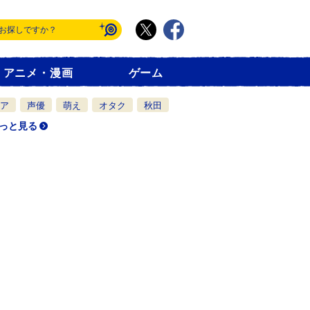
アニメ・漫画
ゲーム
ア
声優
萌え
オタク
秋田
っと見る