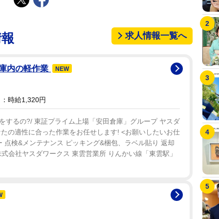
求人情報一覧へ
情報
倉庫内の軽作業
NEW
時給1,320円
するの?/ 東証プライム上場「安田倉庫」グループ ヤスダ
たの適性に合った作業をお任せします! <お願いしたいお仕
ー 点検&メンテナンス ピッキング&梱包、ラベル貼り 返却
 株式会社ヤスダワークス 東雲営業所 りんかい線「東雲駅」
W