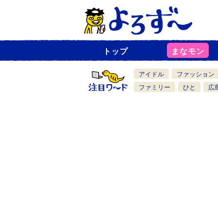
トップ
まなモン
ニ
ュ
ー
アイドル
ファッション
ス
一
ファミリー
ひと
広
覧