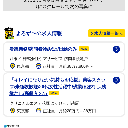
↓にスクロールで次の写真に
よろず〜の求人情報
求人情報一覧へ
看護業務/訪問看護/駅近/日勤のみ
NEW
江東区 株式会社ケアサービス 訪問看護亀戸
東京都
正社員：月給35万7,880円～
「キレイになりたい気持ちを応援」美容スタッ
フ/未経験歓迎/20代女性活躍中/残業ほぼなし/残
業なし/高収入 275
NEW
クリニカルエステ花蔵 まるひろ川越店
東京都
正社員：月給28万円～38万円