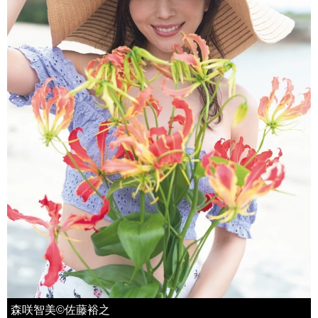
森咲智美©佐藤裕之