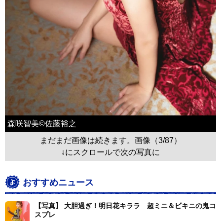
森咲智美©佐藤裕之
まだまだ画像は続きます。画像（3/87）
↓にスクロールで次の写真に
おすすめニュース
【写真】 大胆過ぎ！明日花キララ 超ミニ＆ビキニの鬼コ
スプレ