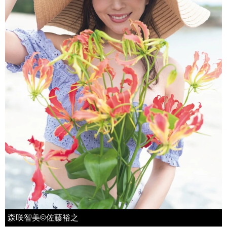
森咲智美©佐藤裕之