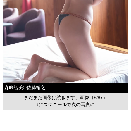
森咲智美©佐藤裕之
まだまだ画像は続きます。画像（9/87）
↓にスクロールで次の写真に