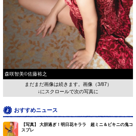
森咲智美©佐藤裕之
まだまだ画像は続きます。画像（3/87）
↓にスクロールで次の写真に
おすすめニュース
【写真】 大胆過ぎ！明日花キララ 超ミニ＆ビキニの鬼コ
スプレ