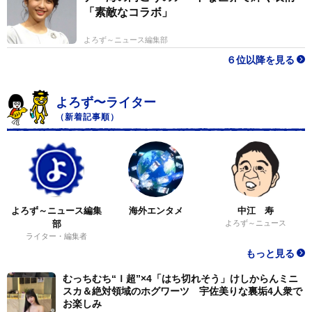
「素敵なコラボ」
よろず～ニュース編集部
６位以降を見る
よろず〜ライター
（新着記事順）
よろず～ニュース編集
海外エンタメ
中江 寿
部
よろず～ニュース
ライター・編集者
もっと見る
むっちむち“Ｉ超”×4「はち切れそう」けしからんミニ
スカ＆絶対領域のホグワーツ 宇佐美りな裏垢4人衆で
お楽しみ