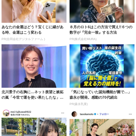
あなたの金運はどう？宝くじに縁があ
８月のロト6はこの方法で買え!!６つの
る時、金運はこう変わる
数字が『完全一致』する方法
PR(合同会社デジタルファーム )
PR(株式会社MURA)
北川景子の右胸に…ネット羨望と嫉妬
「気になっていた認知機能が菌で…」
の嵐「今世で運を使い果たしたな」
森永が開発。感動の70代続出
「ガッツリ行っ...
PR(森永乳業)