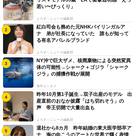
若い〜びっくり」
よろず～ニュース編集部
紅白司会も務めた元NHKバイリンガルア
ナ 弟が社長になっていた 誰もが知って
る有名アパレルブランド
よろず～ニュース編集部
NY沖で巨大ザメ、核廃棄物による突然変異
体の可能性→シャーク＋ゴジラ「シャーク
ジラ」の捕獲作戦が展開
海外エンタメ
昨年10月第1子誕生→双子出産のモデル 出
産直前のおなか披露「はち切れそう」の
声 帝王切開で大量出血も
よろず～ニュース編集部
退社から8カ月 昨年結婚の東大医学部卒ア
ナ 海の向こうのアートな世界で輝く表情