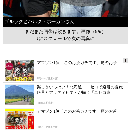
ブルックとハルク・ホーガンさん
まだまだ画像は続きます。画像（8/9）
↓にスクロールで次の写真に
アマゾン1位「このお茶ガチです」噂のお茶
Ads
by
PR(ハーブ健康本舗)
logly
楽しさいっぱい！北海道・ニセコで避暑の夏旅
絶景とアクティビティが揃う「ニセコ東...
PR(東急不動産)
アマゾン1位「このお茶ガチです」噂のお茶
PR(ハーブ健康本舗)