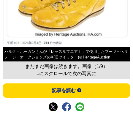
ハルク・ホーガンさんが「レッスルマニアⅠ」で使用したブーツ＝ヘリ
テージ・オークションズのX(旧ツイッター)＠HeritageAuction
まだまだ画像は続きます。画像（1/9）
↓にスクロールで次の写真に
記事を読む