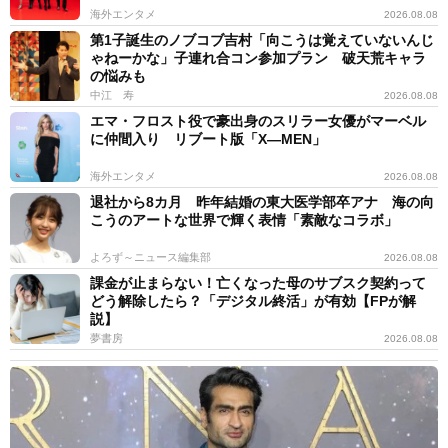
海外エンタメ
2026.08.08
第1子誕生のノブコブ吉村「向こうは覚えていないんじ
ゃねーかな」子連れ合コン参加プラン 破天荒キャラ
の悩みも
中江 寿
2026.08.08
エマ・フロスト役で豪出身のスリラー女優がマーベル
に仲間入り リブート版「X―MEN」
海外エンタメ
2026.08.08
退社から8カ月 昨年結婚の東大医学部卒アナ 海の向
こうのアートな世界で輝く表情「素敵なコラボ」
よろず～ニュース編集部
2026.08.08
課金が止まらない！亡くなった母のサブスク契約って
どう解除したら？「デジタル終活」が有効【FPが解
説】
夢書房
2026.08.08