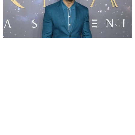
「エターナルズ」のクメイル・ナンジアニ 「ブラックリスト」作
品で監督デビュー
海外エンタメ
2026.08.08
世界的名優の息子 大物歌手のMV出演反対されてい
た まさかの本人から電話「何の前触れもなかった
よ」
海外エンタメ
2026.08.08
「テッド・ラッソ」の37歳女優 結婚していた「シー
ズン2で出会ったの」お相手は番組スタッフ
海外エンタメ
2026.08.08
かつての「乙女塾」人気アイドル ribbonの2人が街角
ショット「永作さんにも居て欲しいなあなんて」