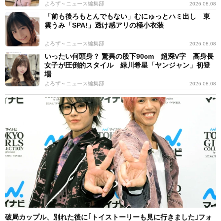
よろず～ニュース編集部
2026.08.08
「前も後ろもとんでもない」むにゅっとハミ出し 東
雲うみ「SPA!」透け感アリの極小衣装
よろず～ニュース編集部
2026.08.08
いったい何頭身？ 驚異の股下90cm 超深V字 高身長
女子が圧倒的スタイル 緑川希星「ヤンジャン」初登
場
よろず～ニュース編集部
2026.08.08
破局カップル、別れた後に｢トイストーリーも見に行きました｣フォ