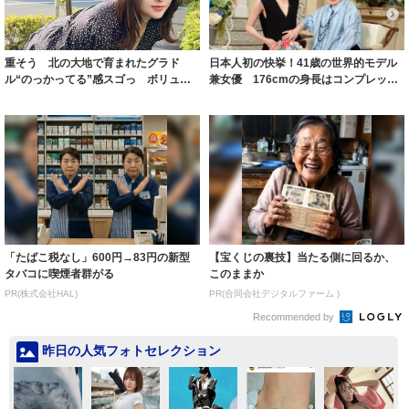
重そう 北の大地で育まれたグラド
日本人初の快挙！41歳の世界的モデル
ル“のっかってる”感スゴっ ボリュー
兼女優 176cmの身長はコンプレック
ミー連発「ア...
スだっ...
「たばこ税なし」600円→83円の新型
【宝くじの裏技】当たる側に回るか、
タバコに喫煙者群がる
このままか
PR(株式会社HAL)
PR(合同会社デジタルファーム )
Recommended by
昨日の人気フォトセレクション