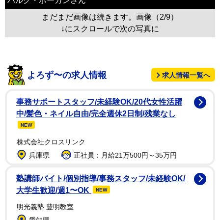
ハルク・ホーガンさん
まだまだ画像は続きます。画像（2/9）
↓にスクロールで次の写真に
よろず〜の求人情報
求人情報一覧へ
事務サポートスタッフ/未経験OK/20代女性活躍
中/髪色・ネイル自由/完全週休2日制/残業なし
NEW
株式会社クロスリンク
兵庫県
正社員：月給21万500円～35万円
塾講師バイト/個別指導/事務スタッフ/未経験OK/
大学生歓迎/週1〜OK
NEW
明光義塾 豊明教室
愛知県