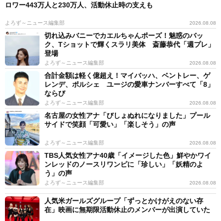
ロワー443万人と230万人、活動休止時の支えも
よろず～ニュース編集部
2026.08.08
切れ込みバニーでカエルちゃんポーズ！魅惑のバッ
ク、Tショットで輝くスラリ美体 斎藤恭代「週プレ」
登場
よろず～ニュース編集部
2026.08.08
合計金額は軽く億超え！マイバッハ、ベントレー、ゲ
レンデ、ポルシェ ユージの愛車ナンバーすべて「8」
ならび
よろず～ニュース編集部
2026.08.08
名古屋の女性アナ「びしょぬれになりました」プール
サイドで笑顔「可愛い」「楽しそう」の声
よろず～ニュース編集部
2026.08.08
TBS人気女性アナ40歳「イメージした色」鮮やかワイ
ンレッドのノースリワンピに「珍しい」「妖精のよ
う」の声
よろず～ニュース編集部
2026.08.08
人気米ガールズグループ「ずっとかけがえのない存
在」映画に無期限活動休止のメンバーが出演していた