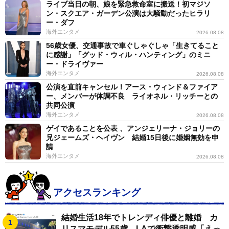
ライブ当日の朝、娘を緊急救命室に搬送！初マジソ
ン・スクエア・ガーデン公演は大騒動だったヒラリ
ー・ダフ
海外エンタメ
2026.08.08
56歳女優、交通事故で車ぐしゃぐしゃ「生きてること
に感謝」「グッド・ウィル・ハンティング」のミニ
ー・ドライヴァー
海外エンタメ
2026.08.08
公演を直前キャンセル！アース・ウィンド＆ファイア
ー、メンバーが体調不良 ライオネル・リッチーとの
共同公演
海外エンタメ
2026.08.08
ゲイであることを公表 、アンジェリーナ・ジョリーの
兄ジェームズ・ヘイヴン 結婚15日後に婚姻無効を申
請
海外エンタメ
2026.08.08
アクセスランキング
結婚生活18年でトレンディ俳優と離婚 カ
リスマモデル55歳 LAで衝撃透明感「えっ