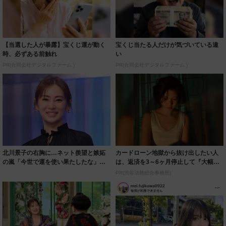
【当選した人が暴露】宝くじ運が動く
宝くじ当たる人だけが気づいている違
時、必ずある前触れ
い
PR(合同会社デジタルファーム )
PR(合同会社デジタルファーム )
北川景子の右胸に…ネット羨望と嫉妬
カードローン地獄から抜け出したい人
の嵐「今世で運を使い果たしたな」
は、返済を3～6ヶ月停止して『大幅に
「ガッツリ行っ...
減額してか...
PR(渋谷法務総合事務所)