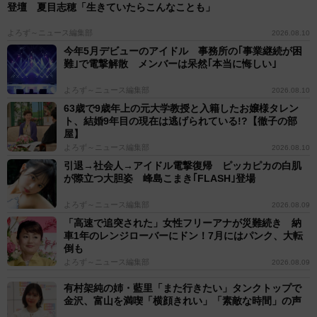
登壇 夏目志穂「生きていたらこんなことも」
よろず～ニュース編集部
2026.08.10
今年5月デビューのアイドル 事務所の｢事業継続が困
難｣で電撃解散 メンバーは呆然｢本当に悔しい｣
よろず～ニュース編集部
2026.08.10
63歳で9歳年上の元大学教授と入籍したお嬢様タレン
ト、結婚9年目の現在は逃げられている!?【徹子の部
屋】
よろず～ニュース編集部
2026.08.10
引退→社会人→アイドル電撃復帰 ピッカピカの白肌
が際立つ大胆姿 峰島こまき｢FLASH｣登場
よろず～ニュース編集部
2026.08.09
「高速で追突された」女性フリーアナが災難続き 納
車1年のレンジローバーにドン！7月にはパンク、大転
倒も
よろず～ニュース編集部
2026.08.09
有村架純の姉・藍里「また行きたい」タンクトップで
金沢、富山を満喫「横顔きれい」「素敵な時間」の声