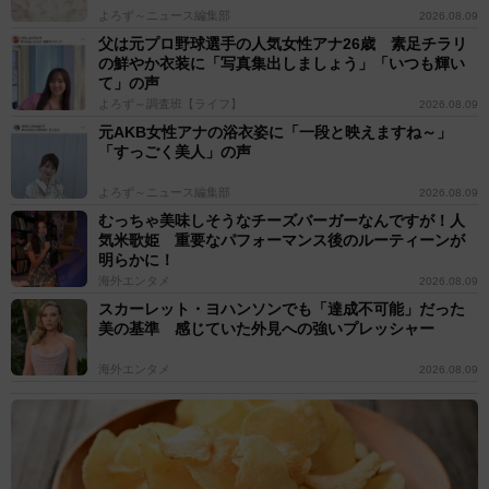
よろず～ニュース編集部
2026.08.09
父は元プロ野球選手の人気女性アナ26歳 素足チラリ
の鮮やか衣装に「写真集出しましょう」「いつも輝い
て」の声
よろず～調査班【ライフ】
2026.08.09
元AKB女性アナの浴衣姿に「一段と映えますね～」
「すっごく美人」の声
よろず～ニュース編集部
2026.08.09
むっちゃ美味しそうなチーズバーガーなんですが！人
気米歌姫 重要なパフォーマンス後のルーティーンが
明らかに！
海外エンタメ
2026.08.09
スカーレット・ヨハンソンでも「達成不可能」だった
美の基準 感じていた外見への強いプレッシャー
海外エンタメ
2026.08.09