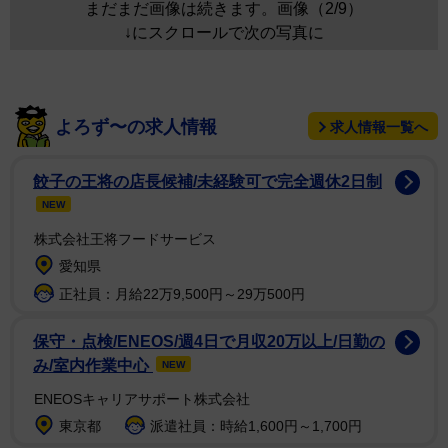
まだまだ画像は続きます。画像（2/9）
↓にスクロールで次の写真に
よろず〜の求人情報
求人情報一覧へ
餃子の王将の店長候補/未経験可で完全週休2日制
NEW
株式会社王将フードサービス
愛知県
正社員：月給22万9,500円～29万500円
保守・点検/ENEOS/週4日で月収20万以上/日勤の
み/室内作業中心
NEW
ENEOSキャリアサポート株式会社
東京都
派遣社員：時給1,600円～1,700円