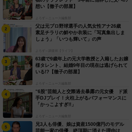
想い【徹子の部屋】
よろず～ニュース編集部
父は元プロ野球選手の人気女性アナ26歳
素足チラリの鮮やか衣装に「写真集出しま
しょう」「いつも輝いて」の声
よろず～調査班【ライフ】
63歳で9歳年上の元大学教授と入籍したお嬢
様タレント、結婚9年目の現在は逃げられて
いる!?【徹子の部屋】
よろず～ニュース編集部
“6股”芸能人と交際過去暴露の元女優 ド派
手DJプレイ！火柱上がるパフォーマンスに
「かっこよすぎ!!」
よろず～ニュース編集部
兄3人も俳優、娘は資産1500億円のモデル
芸能一家の俳優、絶頂期に消えた理由は