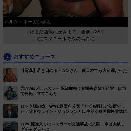
ハルク・ホーガンさん
まだまだ画像は続きます。画像（3/9）
↓にスクロールで次の写真に
おすすめニュース
【写真】若き日のホーガンさん 新日本でも大活躍だった
元WWEプロレスラー 認知症患う妻殺害容疑で起訴 自宅
で発砲→立てこもり
ロック様の娘、WWE退団を公表「とても難しい決断でし
た」父ドウェイン・ジョンソンとは仲良く映画賞授賞式に
WWE殿堂入りのレスラーが交通事故で入院 車は大破し
グチャグチャに