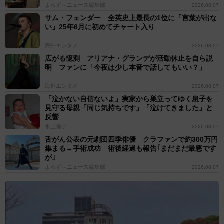
よろず～ニュース編集部
2026.08.07
サム・フェンダー 全英史上最長の1位に「言葉が出な
い」25年6月に初めてチャート入り
海外エンタメ
2026.08.07
広がる憶測 アリアナ・グランデが活動休止を自ら説
明 ファンに「今夜は少し本音で話してもいい？」
海外エンタメ
2026.08.07
「泣かない自信ないよ」実家から巣立ってゆく息子を
見守る母親「同じ気持ちです」「泣けてきました」と
反響
水上侑子
2026.08.07
舌がん公表の元劇団四季俳優 クラファンで約300万円
集まる→手術成功 術後経過も報告｢まだまだ最悪です
が｣
よろず～ニュース編集部
2026.08.07