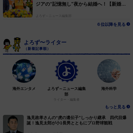
ジアの“記憶無し"夜から結婚へ！【新婚さ
ん】
よろず～ニュース編集部
６位以降を見る
よろず〜ライター
（新着記事順）
海外エンタメ
よろず～ニュース編集
海外科学
部
ライター・編集者
もっと見る
逸見政孝さんの“虎の遺伝子”しっかり継承 四代目爆
誕！逸見太郎が小1長男とともにプロ野球観戦