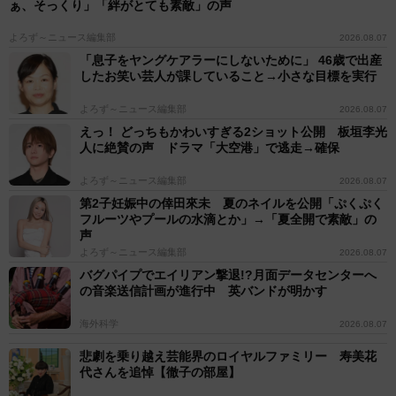
ぁ、そっくり」「絆がとても素敵」の声
よろず～ニュース編集部
2026.08.07
「息子をヤングケアラーにしないために」 46歳で出産
したお笑い芸人が課していること→小さな目標を実行
よろず～ニュース編集部
2026.08.07
えっ！ どっちもかわいすぎる2ショット公開 板垣李光
人に絶賛の声 ドラマ「大空港」で逃走→確保
よろず～ニュース編集部
2026.08.07
第2子妊娠中の倖田來未 夏のネイルを公開「ぷくぷく
フルーツやプールの水滴とか」→「夏全開で素敵」の
声
よろず～ニュース編集部
2026.08.07
バグパイプでエイリアン撃退!?月面データセンターへ
の音楽送信計画が進行中 英バンドが明かす
海外科学
2026.08.07
悲劇を乗り越え芸能界のロイヤルファミリー 寿美花
代さんを追悼【徹子の部屋】