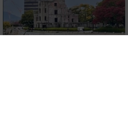
広島出身アイドル「被爆ピアノ」で「見上げてごらん夜の星を」披
露 平和願う楽曲も発売、Juice＝Juice段原瑠々
よろず～ニュース編集部
2026.08.07
「♪たらこ～、たらこ～」CMの元子役 産前産後の体
重公開！昨年10月出産「全然減らないよなんでえええ
ええ」
よろず～ニュース編集部
2026.08.07
子役出身で慶応大卒、ハリウッドの大作映画にも出演
した女優が33歳の誕生日「歳を重ねるたびに温かい心
を」
よろず～ニュース編集部
2026.08.07
登録者200万人超の人気YouTuber 離婚を発表→すぐ
に撤回｢離婚届に勢いで記入してしまった｣