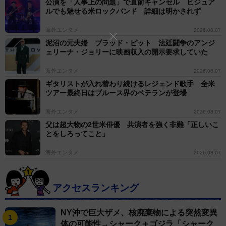
公演を「人事上の問題」で直前キャンセル ビジュア
ルでも魅せる米ロックバンド 詳細は明かされず
海外エンタメ
2026.08.07
泥沼の元夫婦 ブラッド・ピット 法廷闘争のアンジ
ェリーナ・ジョリーに映画収入の開示要求していた
海外エンタメ
2026.08.07
ギタリストが入れ替わり続けるレジェンド歌手 全米
ツアー最終日はブルース界のベテランが登場
海外エンタメ
2026.08.07
父は超大物の2世米俳優 共演者を強く非難「正しいこ
とをしろってこと」
海外エンタメ
2026.08.07
アクセスランキング
NY沖で巨大ザメ、核廃棄物による突然変異
体の可能性→シャーク＋ゴジラ「シャーク