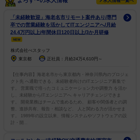
よろず〜の求人情報
求人情報一覧へ
事にやってくれたそうだ。ポール・フェイグ監督による
新作では、カリフォルニアを舞台に「グランド・ロタリ
「未経験歓迎」海老名市リモート案件あり/専門
ー」と呼ばれるくじに外れた人が当選者を日没までに殺
卒での営業経験を活かしてITエンジニアへ/月給
すことができれば、その何十億という賞金を代わりに手
24.4万円以上/年間休日120日以上/3か月研修
NEW
にすることができるというストーリーが描かれる。
株式会社べスタッフ
オークワフィナがくじに当たった人物、ジョンはその
東京都
正社員：月給24万4,610円～
仲間をそれぞれ演じている。
【仕事内容】海老名市から東京都内・神奈川県内のプロジェ
クト先 へ通勤できる、未経験者向けのITエンジニア募集で
す。 営業職で培ったコミュニケーション力や調整力 を活か
し、未経験からITエンジニアへ キャリアチェンジできま
す。 開発業務はチームで進めるため、 顧客や関係者との調
整、進捗共有、報告・相談など、 人と関わる力が活かせま
す。 1989年の設立以来、情報システムやソフトウェアの設
計・開...