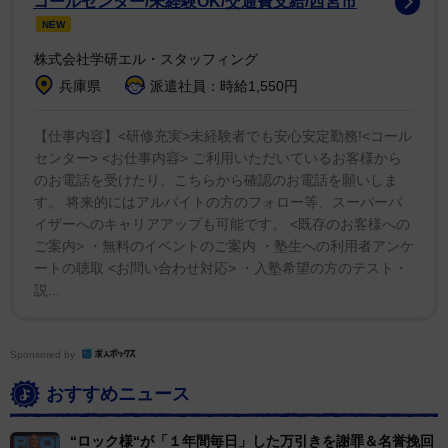
コールセンター/未経験OK/交通費支給/西宮市
NEW
株式会社学研エル・スタッフィング
兵庫県
派遣社員：時給1,550円
【仕事内容】<研修充実>未経験者でも安心安定勤務!<コール
センター> <お仕事内容> ご利用いただいているお客様から
のお電話を受けたり、こちらから確認のお電話を願いしま
す。 将来的にはアルバイトの方のフォロー等、スーパーバ
イザーへのキャリアアップも可能です。 <既存のお客様への
ご案内> ・無料のイベントのご案内 ・塾生への利用者アンケ
ートの聴取 <お問い合わせ対応> ・入塾希望の方のテスト・
説...
Sponsored by
おすすめニュース
“ロック様“が「１年間毎日」した万引きを謝罪＆名誉挽回