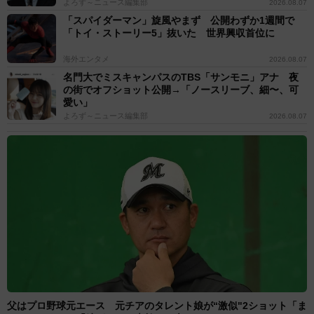
よろず～ニュース編集部
2026.08.07
「スパイダーマン」旋風やまず 公開わずか1週間で
「トイ・ストーリー5」抜いた 世界興収首位に
海外エンタメ
2026.08.07
名門大でミスキャンパスのTBS「サンモニ」アナ 夜
の街でオフショット公開→「ノースリーブ、細〜、可
愛い」
よろず～ニュース編集部
2026.08.07
父はプロ野球元エース 元チアのタレント娘が“激似"2ショット「ま