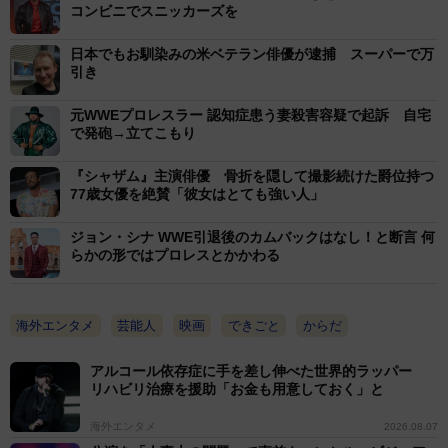
コンビニでスニッカーズを
日本でもお馴染みの米ベテラン俳優が逮捕 スーパーで万
引き
元WWEプロレスラー 認知症患う妻殺害容疑で起訴 自宅
で発砲→立てこもり
『シャザム』主演俳優 骨折を隠して撮影続けた爵位持つ
77歳女優を絶賛「彼女はとても強い人」
ジョン・シナ WWE引退後のカムバックはなし！と断言 何
らかの形ではプロレスとかかわる
海外エンタメ
芸能人
映画
できごと
からだ
アルコール依存症に手を差し伸べた世界的ラッパー
リハビリ治療を援助「お金も用意しておく」と
海外エンタメ
2026.08.07