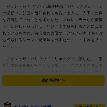
ジョン・シナ（47）は新作映画『ジャックポット！』
の撮影中、顔面を殴打されても良いように「人工」の鼻
を装着していたことを明かした。プロレスラーから俳優
へと転身したジョンは、リング上で殴られることには慣
れているものの、共演者の女優オークワフィナ（36）か
ら殴られるシーンに現実味を出すため、この手段を取っ
たという。
ジョンはザ・ハリウッド・リポーターに話した。「実
生活で鼻を骨折したことはあるけど、この人工装具はす
ごく良かった。そのおかげで本当に面白くできたと思
う。彼女が殴って、僕らはギャグができた。すごく良い
続きを読む
出来で、映画でも良いシーンになってる」
撮影の際には「フェンスに向かってスイング」するよ
うにアドバイスしたそうで、オークワフィナはそれを見