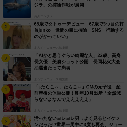
ジラ」の捕獲作戦が展開
海外エンタメ
65歳でタトゥーデビュー 67歳で3つ目の打
首junko 世間の目に持論 SNS「行動する
のがかっこいい」
よろず～ニュース編集部
「AIかと思うぐらい綺麗な人」22歳、高身
長女優 美肩ショット公開 長岡花火大会
抽選当たって満喫
よろず～ニュース編集部
「♪たらこ～、たらこ～」CMの元子役 産
前産後の体重公開！昨年10月出産「全然減
らないよなんでえええええ」
よろず～ニュース編集部
汚ったないヨレヨレ男→よく見るとイケメ
ンだった!?世界一周中に3度も再会、ジョー