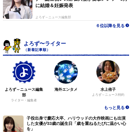
に結婚＆妊娠発表
よろず～ニュース編集部
６位以降を見る
よろず〜ライター
（新着記事順）
よろず～ニュース編集
海外エンタメ
水上侑子
部
よろず～ニュース特約
ライター・編集者
もっと見る
子役出身で慶応大卒、ハリウッドの大作映画にも出演
した女優が33歳の誕生日「歳を重ねるたびに温かい心
を」