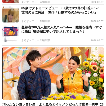
よろず～ニュース編集部
2026.08.07
65歳でタトゥーデビュー 67歳で3つ目の打首junko
世間の目に持論 SNS「行動するのがかっこいい」
よろず～ニュース編集部
2026.08.07
登録者200万人超の人気YouTuber 離婚を発表→すぐ
に撤回｢離婚届に勢いで記入してしまった｣
よろず～ニュース編集部
2026.08.07
汚ったないヨレヨレ男→よく見るとイケメンだった!?世界一周中に3