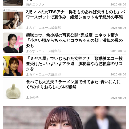
海外エンタメ
2026.08.06
2児ママの元TBSアナ「得るものあれば失うものも」パ
ワースポットで夏休み 絶景ショットも予想外の事態
よろず～ニュース編集部
2026.08.06
柴咲コウ、幼少期の写真公開“完成度”にネット驚き
「小さい頃からちゃんとコウちゃんの顔」激似の母の
姿も
よろず～ニュース編集部
2026.08.06
「ミヤネ屋」でいじられた女性アナ 頸動脈エコー検
査受けた→いよいよアラ還 脳梗塞や心筋梗塞のリス
クを
よろず～ニュース編集部
2026.08.06
食べても大丈夫？ラーメン屋で出てきた“青いにんに
く"のすりおろしにSNS騒然
水上侑子
2026.08.06