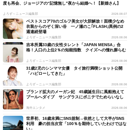
度も再会、ジョージアの“記憶無し"夜から結婚へ！【新婚さん】
よろず～ニュース編集部
2026.08.07
ベストスコア70のゴルフ美女が大胆解放！面積少なめ
衣装からのぞく深い谷 一ノ瀬のこ｢FLASH｣異例の2
週連続登場
よろず～ニュース編集部
2026.08.06
吉本所属33歳の女性タレント「JAPAN MENSA」合
格！人口の上位2％の知能指数 クイズへの憧れ膨らむ
よろず～ニュース編集部
2026.08.06
31歳2児のシンママ女優 タイ旅行満喫ショット公開
「ハピローしてきた」
よろず～ニュース編集部
2026.08.06
ブランド拡大のメーガン妃 45歳誕生日に風船抱えて
プールへダイブ サングラスにポニテでためらいなし
海外エンタメ
2026.08.06
世界初、16歳未満にSNS規制→依然として大半がSNS
利用 豪の担当次官「100％を期待していたわけではな
い」