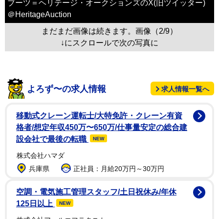
ブーツ＝ヘリテージ・オークションズのX(旧ツイッター)
＠HeritageAuction
まだまだ画像は続きます。画像（2/9）
↓にスクロールで次の写真に
よろず〜の求人情報
求人情報一覧へ
移動式クレーン運転士/大特免許・クレーン有資
格者/想定年収450万〜650万/仕事量安定の総合建
設会社で最後の転職
NEW
株式会社ハマダ
兵庫県
正社員：月給20万円～30万円
空調・電気施工管理スタッフ/土日祝休み/年休
125日以上
NEW