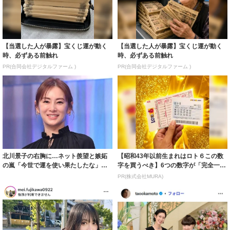
【当選した人が暴露】宝くじ運が動く
【当選した人が暴露】宝くじ運が動く
時、必ずある前触れ
時、必ずある前触れ
PR(合同会社デジタルファーム )
PR(合同会社デジタルファーム )
北川景子の右胸に…ネット羨望と嫉妬
【昭和43年以前生まれはロト６この数
の嵐「今世で運を使い果たしたな」
字を買うべき】6つの数字が「完全一
「ガッツリ行っ...
致」する方...
PR(株式会社MURA)