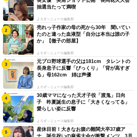
長女優 美肩ショット公開 長岡花火大会
抽選当たって満喫
よろず～ニュース編集部
売れっ子作家の母の死から30年 聞いてい
たのと違った血液型「自分は本当は誰の子
か」【徹子の部屋】
よろず～ニュース編集部
元プロ野球選手の父は181cm タレントの
長身息子に反響「びっくり」「背が高すぎ
る」母162cm 姉は声優
よろず～ニュース編集部
30歳ママになった天才子役「渡鬼」日向
子 昨夏誕生の息子に「大きくなってる」
愛らしい姿に反響
よろず～ニュース編集部
産休目前！大きなお腹の難関大卒37歳ア
ナ 誕生祝いの麻雀大会が衝撃メンツ 3月