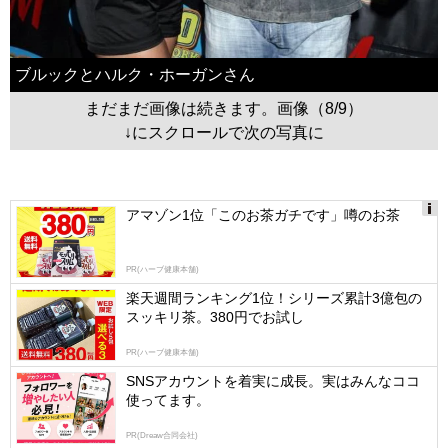
ブルックとハルク・ホーガンさん
まだまだ画像は続きます。画像（8/9）
↓にスクロールで次の写真に
アマゾン1位「このお茶ガチです」噂のお茶
Ads
by
PR(ハーブ健康本舗)
logly
楽天週間ランキング1位！シリーズ累計3億包の
スッキリ茶。380円でお試し
PR(ハーブ健康本舗)
SNSアカウントを着実に成長。実はみんなココ
使ってます。
PR(Dreaw合同会社)