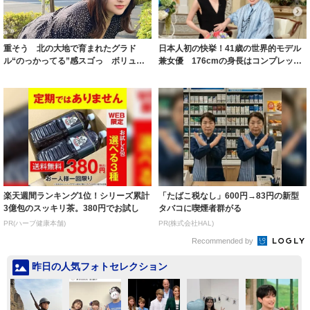
重そう 北の大地で育まれたグラド
日本人初の快挙！41歳の世界的モデル
ル“のっかってる”感スゴっ ボリュー
兼女優 176cmの身長はコンプレック
ミー連発「ア...
スだっ...
楽天週間ランキング1位！シリーズ累計
「たばこ税なし」600円→83円の新型
3億包のスッキリ茶。380円でお試し
タバコに喫煙者群がる
PR(ハーブ健康本舗)
PR(株式会社HAL)
Recommended by
昨日の人気フォトセレクション