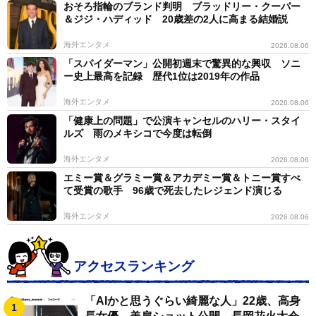
おそろ指輪のブランド判明 ブラッドリー・クーパー
＆ジジ・ハディッド 20歳差の2人に高まる結婚説
海外エンタメ
2026.08.06
「スパイダーマン」公開初週末で驚異的な興収 ソニ
ー史上最高を記録 歴代1位は2019年の作品
海外エンタメ
2026.08.06
「健康上の問題」で公演キャンセルのハリー・スタイ
ルズ 雨のメキシコで今度は転倒
海外エンタメ
2026.08.06
エミー賞＆グラミー賞＆アカデミー賞＆トニー賞すべ
て受賞の歌手 96歳で死去したレジェンド演じる
海外エンタメ
2026.08.06
アクセスランキング
「AIかと思うぐらい綺麗な人」22歳、高身