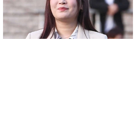
産休目前！大きなお腹の難関大卒37歳アナ 誕生祝いの麻雀大会が
衝撃メンツ 3月に結婚＆妊娠発表
よろず～ニュース編集部
2026.08.06
そうめんの簡単ひと工夫【レシピ公開】料理家・長谷
川あかりが伝授
よろず～ニュース編集部
2026.08.06
「オデュッセイア」の巨匠が本音 明かした意外な苦
手ジャンル「世界で最も難しいことのひとつ」
海外エンタメ
2026.08.06
多発性硬化症の54歳女優、入院→約4カ月で退院
Netflix「デッド・トゥ・ミー 」クリスティナ・アップ
ルゲイト