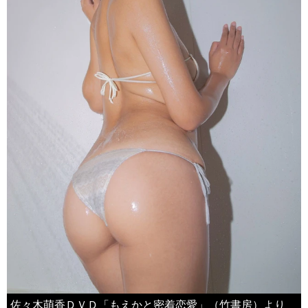
佐々木萌香ＤＶＤ「もえかと密着恋愛」（竹書房）より