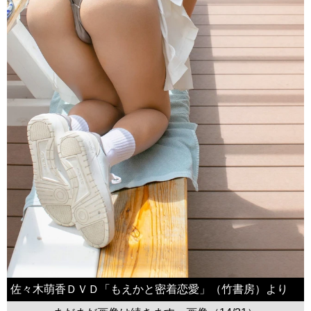
佐々木萌香ＤＶＤ「もえかと密着恋愛」（竹書房）より