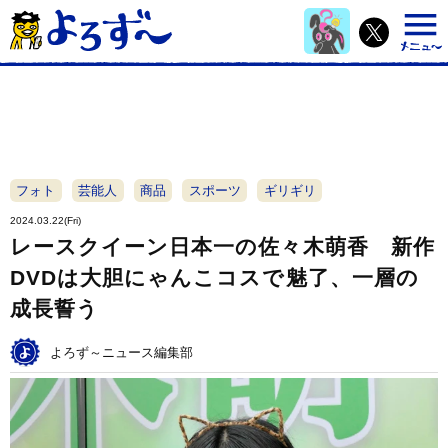
フォト
芸能人
商品
スポーツ
ギリギリ
2024.03.22(Fri)
レースクイーン日本一の佐々木萌香 新作
DVDは大胆にゃんこコスで魅了、一層の
成長誓う
よろず～ニュース編集部