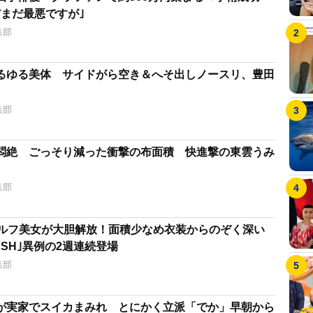
だまだ最悪ですが｣
集部
るゆる美体 サイドがら空き＆へそ出しノースリ、豊田
集部
悶絶 ごっそり減った衝撃の布面積 快進撃の東雲うみ
集部
ゴルフ美女が大胆解放！面積少なめ衣装からのぞく深い
ASH｣異例の2週連続登場
集部
が実家でスイカまみれ とにかく立派「でか」早朝から