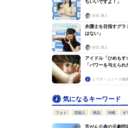
ちいいですよ！」
杉田 康人
弁護士を目指すグラ
はない」
杉田 康人
アイドル「ひめもす
「パワーを与えられ
よろず～ニュース編
気になるキーワード
フォト
芸能人
商品
沖縄
ギ
舌がん公表の元劇団