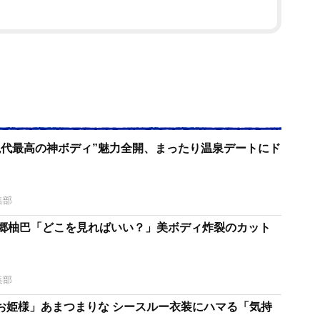
現代最高の神ボディ”魅力全開、まったり温泉デートにド
集部
本郷柚巴「どこを見ればいい？」美ボディ炸裂のカット
集部
お姫様」あまつまりな シースルー衣装にハマる「気持