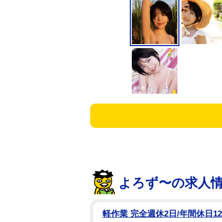
よろず〜の求人
軽作業 完全週休2日/年間休日1