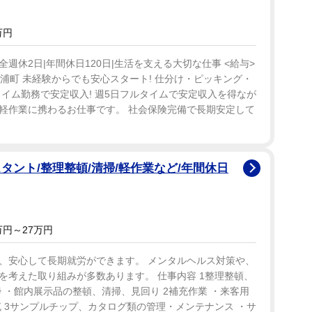
万円
休2日|年間休日120日|生活を支える大切な仕事 <給与>
郡東浦町 未経験からでも安心スタート! 仕分け・ピッキング・
イム勤務で安定収入! 週5日フルタイムで安定収入を得なが
軽作業に携わるお仕事です。 社会保険完備で長期安定して
タント/整理整頓/清掃/軽作業など/年間休日
万円～27万円
、安心して長期就労ができます。 メンタルヘルス対策や、
を考えた取り組みが多数あります。 仕事内容 1整理整頓、
 ・館内展示品の整頓、清掃、見回り 2補充作業 ・来客用
 3サンプルチップ、カタログ類の管理・メンテナンス ・サ