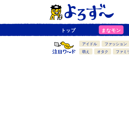
トップ
まなモン
ニ
ュ
ー
アイドル
ファッション
ス
一
萌え
オタク
ファミ
覧