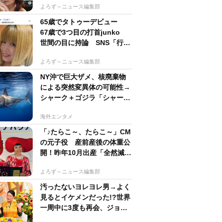
よろず～ニュース編集部
65歳でタトゥーデビュー
67歳で3つ目の打首junko
世間の目に持論 SNS「行動
するのがかっこいい」
よろず～ニュース編集部
NY沖で巨大ザメ、核廃棄物
による突然変異体の可能性→
シャーク＋ゴジラ「シャーク
ジラ」の捕獲作戦が展開
海外エンタメ
「♪たらこ～、たらこ～」CM
の元子役 産前産後の体重公
開！昨年10月出産「全然減ら
ないよなんでえええええ」
よろず～ニュース編集部
汚ったないヨレヨレ男→よく
見るとイケメンだった!?世界
一周中に3度も再会、ジョー
ジアの“記憶無し"夜から結婚