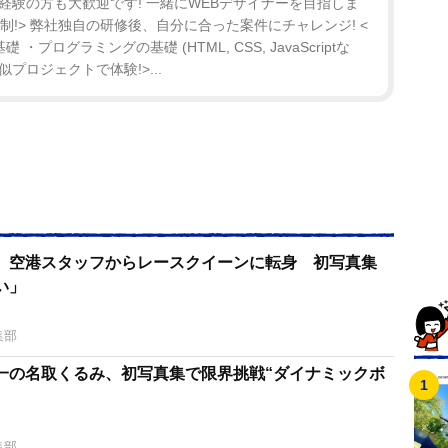
験の方も大歓迎です! 一緒にWEBデザイナーを目指しま
制!> 弊社独自の研修後、自分に合った案件にチャレンジ! <
・プログラミングの基礎 (HTML, CSS, JavaScriptな
 <疑似プロジェクトで体験!>...
 空港スタッフからレースクイーンに転身 初写真集
い」
集部
一の名取くるみ、初写真集で限界挑戦“ダイナミックボ
集部