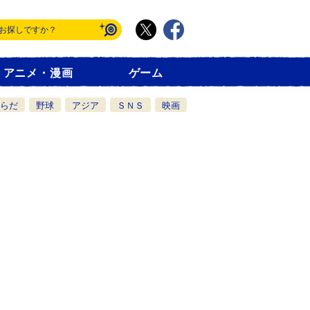
アニメ・漫画
ゲーム
らだ
野球
アジア
ＳＮＳ
映画