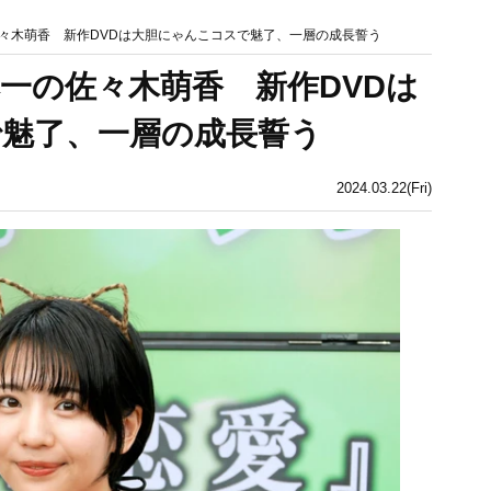
々木萌香 新作DVDは大胆にゃんこコスで魅了、一層の成長誓う
一の佐々木萌香 新作DVDは
魅了、一層の成長誓う
2024.03.22(Fri)