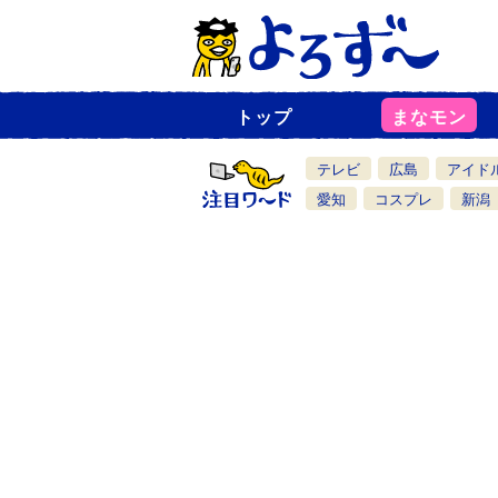
トップ
まなモン
ニ
ュ
ー
テレビ
広島
アイド
ス
一
愛知
コスプレ
新潟
覧