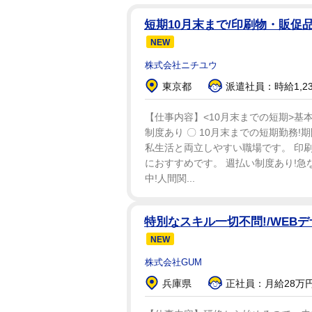
短期10月末まで/印刷物・販促
NEW
株式会社ニチユウ
東京都
派遣社員：時給1,2
【仕事内容】<10月末までの短期>基本9
制度あり 〇 10月末までの短期勤務!
私生活と両立しやすい職場です。 印
におすすめです。 週払い制度あり!急
中!人間関...
特別なスキル一切不問!/WEB
NEW
株式会社GUM
兵庫県
正社員：月給28万円