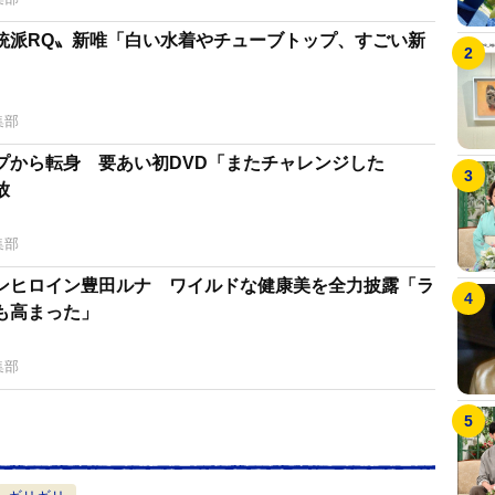
統派RQ〟新唯「白い水着やチューブトップ、すごい新
集部
プから転身 要あい初DVD「またチャレンジした
放
集部
ンヒロイン豊田ルナ ワイルドな健康美を全力披露「ラ
も高まった」
集部