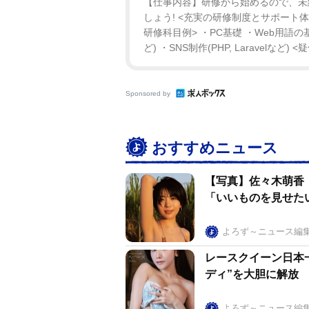
【仕事内容】研修から始めるので、未経
しょう! <充実の研修制度とサポート体
研修科目例> ・PC基礎 ・Web用語の基礎 
ど) ・SNS制作(PHP, Laravelなど)
Sponsored by
おすすめニュース
【写真】佐々木萌香
「いいものを見せた
よろず～ニュース編
レースクイーン日本
ディ”を大胆に解放
よろず～ニュース編