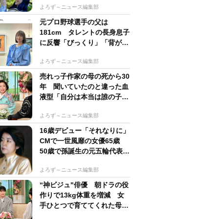
よろず～ニュース編集部
元プロ野球選手の父は
181cm タレントの長身息子
に反響「びっくり」「背が高
すぎる」母162cm 姉は声優
よろず～ニュース編集部
売れっ子作家の母の死から30
年 聞いていたのと違った血
液型「自分は本当は誰の子
か」【徹子の部屋】
よろず～ニュース編集部
16歳デビュー「それなりに」
CMで一世風靡の女優65歳
50歳で孫誕生の元五輪代表と
花火大会 カズ息子の師匠
よろず～ニュース編集部
“神ビジュ"俳優 朝ドラの役
作りで13kg体重を増減 女
手ひとつで育ててくれた母へ
の想い【徹子の部屋】