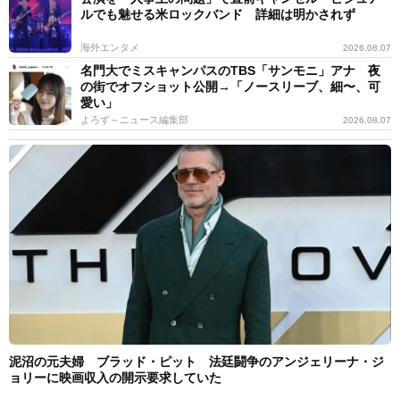
ルでも魅せる米ロックバンド 詳細は明かされず
海外エンタメ
2026.08.07
名門大でミスキャンパスのTBS「サンモニ」アナ 夜
の街でオフショット公開→「ノースリーブ、細〜、可
愛い」
よろず～ニュース編集部
2026.08.07
泥沼の元夫婦 ブラッド・ピット 法廷闘争のアンジェリーナ・ジ
ョリーに映画収入の開示要求していた