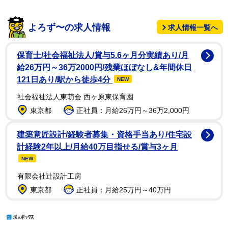
よろず〜の求人情報
求人情報一覧へ
保育士/社会福祉法人/賞与5.6ヶ月分実績あり/月
給26万円～36万2000円/残業ほぼなし&年間休日
121日あり/駅から徒歩4分
NEW
社会福祉法人東萌会 西ヶ原東保育園
東京都
正社員：月給26万円～36万2,000円
建築意匠設計/経験者募集・資格手当あり/住宅設
計経験2年以上/月給40万目指せる/賞与3ヶ月
NEW
有限会社辻設計工房
東京都
正社員：月給25万円～40万円