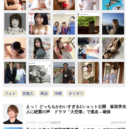
フォト
芸能人
商品
沖縄
ギリギリ
えっ！ どっちもかわいすぎる2ショット公開 板垣李光
人に絶賛の声 ドラマ「大空港」で逃走→確保
よろず～ニュース編集部
2026.08.07