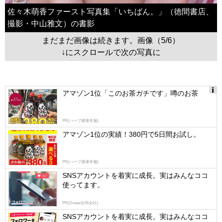
佐々木萌香ファースト写真集「いちばん。」（徳間書店、
撮影・中山雅文）の書影
まだまだ画像は続きます。画像（5/6）
↓にスクロールで次の写真に
アマゾン1位「このお茶ガチです」噂のお茶
Ads
by
PR(ハーブ健康本舗)
logly
アマゾン1位の実績！380円で5日間お試し。
PR(ハーブ健康本舗)
SNSアカウントを着実に成長。実はみんなココ
使ってます。
PR(Dreaw合同会社)
SNSアカウントを着実に成長。実はみんなココ