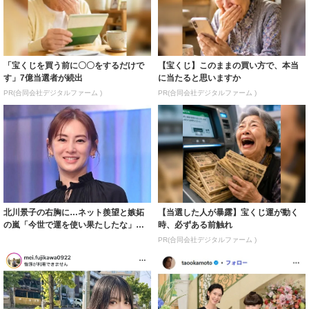
「宝くじを買う前に〇〇をするだけで
【宝くじ】このままの買い方で、本当
す」7億当選者が続出
に当たると思いますか
PR(合同会社デジタルファーム )
PR(合同会社デジタルファーム )
北川景子の右胸に…ネット羨望と嫉妬
【当選した人が暴露】宝くじ運が動く
の嵐「今世で運を使い果たしたな」
時、必ずある前触れ
「ガッツリ行っ...
PR(合同会社デジタルファーム )