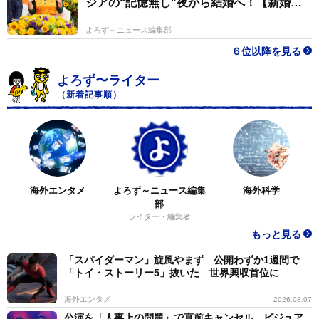
ジアの“記憶無し"夜から結婚へ！【新婚さ
ん】
よろず～ニュース編集部
６位以降を見る
よろず〜ライター
（新着記事順）
海外エンタメ
よろず～ニュース編集
海外科学
部
ライター・編集者
もっと見る
「スパイダーマン」旋風やまず 公開わずか1週間で
「トイ・ストーリー5」抜いた 世界興収首位に
海外エンタメ
2026.08.07
公演を「人事上の問題」で直前キャンセル ビジュア