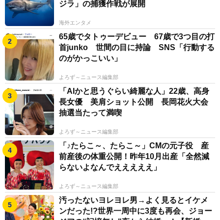
ジラ」の捕獲作戦が展開
海外エンタメ
65歳でタトゥーデビュー 67歳で3つ目の打
首junko 世間の目に持論 SNS「行動する
のがかっこいい」
よろず～ニュース編集部
「AIかと思うぐらい綺麗な人」22歳、高身
長女優 美肩ショット公開 長岡花火大会
抽選当たって満喫
よろず～ニュース編集部
「♪たらこ～、たらこ～」CMの元子役 産
前産後の体重公開！昨年10月出産「全然減
らないよなんでえええええ」
よろず～ニュース編集部
汚ったないヨレヨレ男→よく見るとイケメ
ンだった!?世界一周中に3度も再会、ジョー