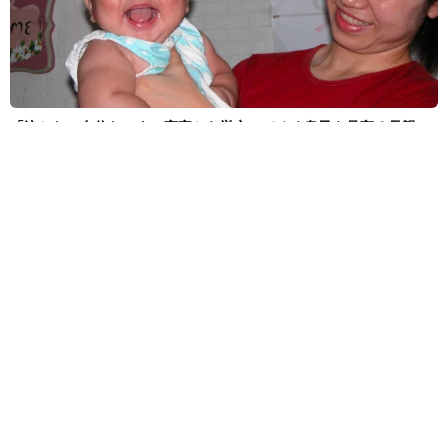
「泣かない自信ないよ」実家から巣立ってゆく息子を見守る母親
「同じ気持ちです」「泣けてきました」と反響
水上侑子
2026.08.07
広島出身アイドル「被爆ピアノ」で「見上げてごらん
夜の星を」披露 平和願う楽曲も発売、Juice＝Juice
段原瑠々
よろず～ニュース編集部
2026.08.07
「♪たらこ～、たらこ～」CMの元子役 産前産後の体
重公開！昨年10月出産「全然減らないよなんでえええ
ええ」
よろず～ニュース編集部
2026.08.07
子役出身で慶応大卒、ハリウッドの大作映画にも出演
した女優が33歳の誕生日「歳を重ねるたびに温かい心
を」
よろず～ニュース編集部
2026.08.07