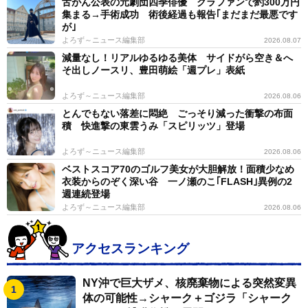
舌がん公表の元劇団四季俳優 クラファンで約300万円
集まる→手術成功 術後経過も報告｢まだまだ最悪です
が｣
よろず～ニュース編集部
2026.08.07
減量なし！リアルゆるゆる美体 サイドがら空き＆へ
そ出しノースリ、豊田萌絵「週プレ」表紙
よろず～ニュース編集部
2026.08.06
とんでもない落差に悶絶 ごっそり減った衝撃の布面
積 快進撃の東雲うみ「スピリッツ」登場
よろず～ニュース編集部
2026.08.06
ベストスコア70のゴルフ美女が大胆解放！面積少なめ
衣装からのぞく深い谷 一ノ瀬のこ｢FLASH｣異例の2
週連続登場
よろず～ニュース編集部
2026.08.06
アクセスランキング
NY沖で巨大ザメ、核廃棄物による突然変異
体の可能性→シャーク＋ゴジラ「シャーク