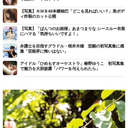
【写真】ＮＭＢ48本郷柚巴「どこを見ればいい？」美ボデ
ィ炸裂のカット公開
【写真】「ぱんつのお姫様」あまつまりな シースルー衣装
にハマる「気持ちいいですよ！」
弁護士を目指すグラドル・桜井木穂 悲願の初写真集に感
激「芸能界に悔いはない」
アイドル「ひめもすオーケストラ」椿野ゆうこ 初写真集
で魅力を大胆披露「パワーを与えられたら」