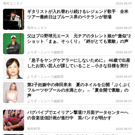
海外エンタメ
2026.08.07
ギタリストが入れ替わり続けるレジェンド歌手 全米
ツアー最終日はブルース界のベテランが登場
海外エンタメ
2026.08.07
父はプロ野球元エース 元チアのタレント娘が“激似"2
ショット「まぁ、そっくり」「絆がとても素敵」の声
よろず～ニュース編集部
2026.08.07
「息子をヤングケアラーにしないために」 46歳で出産
したお笑い芸人が課していること→小さな目標を実行
よろず～ニュース編集部
2026.08.07
第2子妊娠中の倖田來未 夏のネイルを公開「ぷくぷく
フルーツやプールの水滴とか」→「夏全開で素敵」の
声
よろず～ニュース編集部
2026.08.07
バグパイプでエイリアン撃退!?月面データセンターへ
の音楽送信計画が進行中 英バンドが明かす
海外科学
2026.08.07