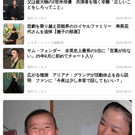
父は超大物の2世米俳優 共演者を強く非難「正しいこ
とをしろってこと」
海外エンタメ
2026.08.07
悲劇を乗り越え芸能界のロイヤルファミリー 寿美花
代さんを追悼【徹子の部屋】
よろず～ニュース編集部
2026.08.07
サム・フェンダー 全英史上最長の1位に「言葉が出な
い」25年6月に初めてチャート入り
海外エンタメ
2026.08.07
広がる憶測 アリアナ・グランデが活動休止を自ら説
明 ファンに「今夜は少し本音で話してもいい？」
海外エンタメ
2026.08.07