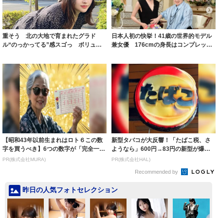
重そう 北の大地で育まれたグラド
日本人初の快挙！41歳の世界的モデル
ル“のっかってる”感スゴっ ボリュー
兼女優 176cmの身長はコンプレック
ミー連発「ア...
スだっ...
【昭和43年以前生まれはロト６この数
新型タバコが大反響！「たばこ税、さ
字を買うべき】6つの数字が「完全一
ようなら」600円→83円の新型が爆売
致」する方...
れ
PR(株式会社MURA)
PR(株式会社HAL)
Recommended by
昨日の人気フォトセレクション