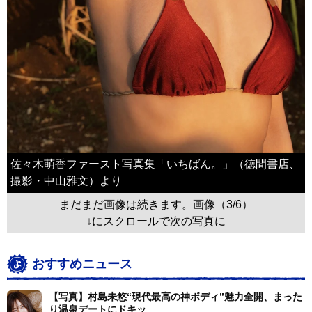
佐々木萌香ファースト写真集「いちばん。」（徳間書店、
撮影・中山雅文）より
まだまだ画像は続きます。画像（3/6）
↓にスクロールで次の写真に
おすすめニュース
【写真】村島未悠“現代最高の神ボディ”魅力全開、まった
り温泉デートにドキッ