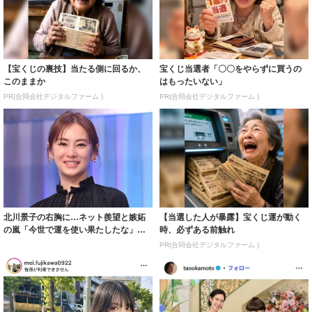
【宝くじの裏技】当たる側に回るか、
宝くじ当選者「〇〇をやらずに買うの
このままか
はもったいない」
PR(合同会社デジタルファーム )
PR(合同会社デジタルファーム )
北川景子の右胸に…ネット羨望と嫉妬
【当選した人が暴露】宝くじ運が動く
の嵐「今世で運を使い果たしたな」
時、必ずある前触れ
「ガッツリ行っ...
PR(合同会社デジタルファーム )