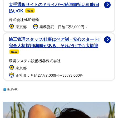
大手通販サイトのドライバー/給与前払い可能/日
払いOK
NEW
株式会社AMP運輸
東京都
業務委託：日給2万2,000円～
施工管理スタッフ/仕事はペア制・安心スタート!
完全人柄採用/興味がある、それだけでも大歓迎
NEW
環境システム設備機器株式会社
東京都
正社員：月給27万7,000円～33万3,000円