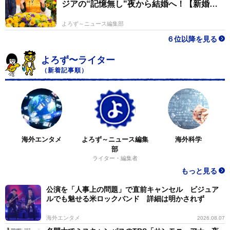
ジアの“記憶無し"夜から結婚へ！【新婚さ
ん】
よろず～ニュース編集部
６位以降を見る
よろず〜ライター
（新着記事順）
海外エンタメ
よろず～ニュース編集
海外科学
部
ライター・編集者
もっと見る
公演を「人事上の問題」で直前キャンセル ビジュア
ルでも魅せる米ロックバンド 詳細は明かされず
海外エンタメ
2026.08.07