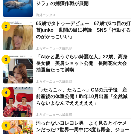
ジラ」の捕獲作戦が展開
海外エンタメ
65歳でタトゥーデビュー 67歳で3つ目の打
首junko 世間の目に持論 SNS「行動する
のがかっこいい」
よろず～ニュース編集部
「AIかと思うぐらい綺麗な人」22歳、高身
長女優 美肩ショット公開 長岡花火大会
抽選当たって満喫
よろず～ニュース編集部
「♪たらこ～、たらこ～」CMの元子役 産
前産後の体重公開！昨年10月出産「全然減
らないよなんでえええええ」
よろず～ニュース編集部
汚ったないヨレヨレ男→よく見るとイケメ
ンだった!?世界一周中に3度も再会、ジョー