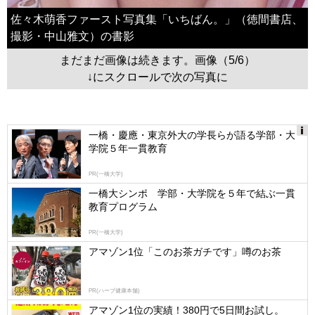
佐々木萌香ファースト写真集「いちばん。」（徳間書店、
撮影・中山雅文）の書影
まだまだ画像は続きます。画像（5/6）
↓にスクロールで次の写真に
一橋・慶應・東京外大の学長らが語る学部・大
学院５年一貫教育
Ads
by
PR(一橋大学)
logly
一橋大シンポ 学部・大学院を５年で結ぶ一貫
教育プログラム
PR(一橋大学)
アマゾン1位「このお茶ガチです」噂のお茶
PR(ハーブ健康本舗)
アマゾン1位の実績！380円で5日間お試し。