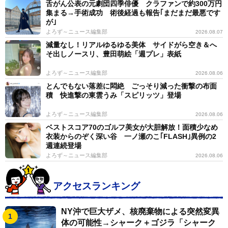
舌がん公表の元劇団四季俳優 クラファンで約300万円
集まる→手術成功 術後経過も報告｢まだまだ最悪です
が｣
よろず～ニュース編集部
2026.08.07
減量なし！リアルゆるゆる美体 サイドがら空き＆へ
そ出しノースリ、豊田萌絵「週プレ」表紙
よろず～ニュース編集部
2026.08.06
とんでもない落差に悶絶 ごっそり減った衝撃の布面
積 快進撃の東雲うみ「スピリッツ」登場
よろず～ニュース編集部
2026.08.06
ベストスコア70のゴルフ美女が大胆解放！面積少なめ
衣装からのぞく深い谷 一ノ瀬のこ｢FLASH｣異例の2
週連続登場
よろず～ニュース編集部
2026.08.06
アクセスランキング
NY沖で巨大ザメ、核廃棄物による突然変異
体の可能性→シャーク＋ゴジラ「シャーク