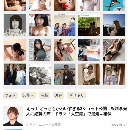
フォト
芸能人
商品
沖縄
ギリギリ
えっ！ どっちもかわいすぎる2ショット公開 板垣李光
人に絶賛の声 ドラマ「大空港」で逃走→確保
よろず～ニュース編集部
2026.08.07