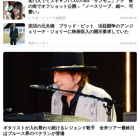
名門大でミスキャンパスのTBS「サンモニ」アナ 夜
の街でオフショット公開→「ノースリーブ、細〜、可
愛い」
よろず～ニュース編集部
2026.08.07
泥沼の元夫婦 ブラッド・ピット 法廷闘争のアンジ
ェリーナ・ジョリーに映画収入の開示要求していた
海外エンタメ
2026.08.07
ギタリストが入れ替わり続けるレジェンド歌手 全米ツアー最終日
はブルース界のベテランが登場