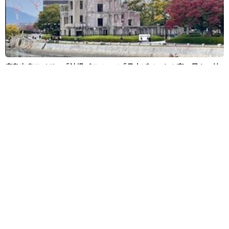
広島出身アイドル「被爆ピアノ」で「見上げてごらん夜の星を」披
露 平和願う楽曲も発売、Juice＝Juice段原瑠々
よろず～ニュース編集部
2026.08.07
「♪たらこ～、たらこ～」CMの元子役 産前産後の体
重公開！昨年10月出産「全然減らないよなんでえええ
ええ」
よろず～ニュース編集部
2026.08.07
子役出身で慶応大卒、ハリウッドの大作映画にも出演
した女優が33歳の誕生日「歳を重ねるたびに温かい心
を」
よろず～ニュース編集部
2026.08.07
登録者200万人超の人気YouTuber 離婚を発表→すぐ
に撤回｢離婚届に勢いで記入してしまった｣
よろず～ニュース編集部
2026.08.07