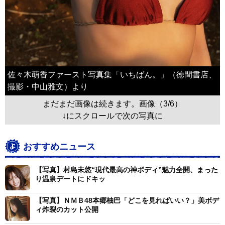
佐々木萌香ファースト写真集「いちばん。」（徳間書店、
撮影・中山雅文）より
まだまだ画像は続きます。画像（3/6）
↓にスクロールで次の写真に
おすすめニュース
【写真】村島未悠“現代最高の神ボディ”魅力全開、まった
り温泉デートにドキッ
【写真】ＮＭＢ48本郷柚巴「どこを見ればいい？」美ボデ
ィ炸裂のカット公開