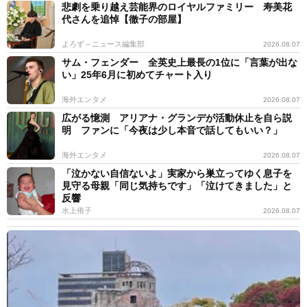
悲劇を乗り越え芸能界のロイヤルファミリー 寿美花
代さんを追悼【徹子の部屋】
よろず～ニュース編集部
2026.08.07
サム・フェンダー 全英史上最長の1位に「言葉が出な
い」25年6月に初めてチャート入り
海外エンタメ
2026.08.07
広がる憶測 アリアナ・グランデが活動休止を自ら説
明 ファンに「今夜は少し本音で話してもいい？」
海外エンタメ
2026.08.07
「泣かない自信ないよ」実家から巣立ってゆく息子を
見守る母親「同じ気持ちです」「泣けてきました」と
反響
水上侑子
2026.08.07