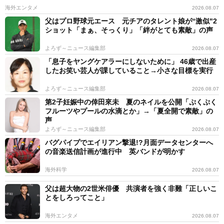
海外エンタメ
2026.08.07
父はプロ野球元エース 元チアのタレント娘が“激似"2
ショット「まぁ、そっくり」「絆がとても素敵」の声
よろず～ニュース編集部
2026.08.07
「息子をヤングケアラーにしないために」 46歳で出産
したお笑い芸人が課していること→小さな目標を実行
よろず～ニュース編集部
2026.08.07
第2子妊娠中の倖田來未 夏のネイルを公開「ぷくぷく
フルーツやプールの水滴とか」→「夏全開で素敵」の
声
よろず～ニュース編集部
2026.08.07
バグパイプでエイリアン撃退!?月面データセンターへ
の音楽送信計画が進行中 英バンドが明かす
海外科学
2026.08.07
父は超大物の2世米俳優 共演者を強く非難「正しいこ
とをしろってこと」
海外エンタメ
2026.08.07