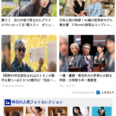
重そう 北の大地で育まれたグラド
日本人初の快挙！41歳の世界的モデル
ル“のっかってる”感スゴっ ボリュー
兼女優 176cmの身長はコンプレック
ミー連発「ア...
スだっ...
【昭和43年以前生まれはロト６この数
一橋・慶應・東京外大の学長らが語る
字を買うべき】6つの数字が「完全一
学部・大学院５年一貫教育
致」する方...
PR(株式会社MURA)
PR(一橋大学)
Recommended by
昨日の人気フォトセレクション