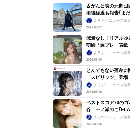
舌がん公表の元劇団
術後経過も報告｢ま
よろず～ニュース編
2026.08.07
減量なし！リアルゆ
萌絵「週プレ」表紙
よろず～ニュース編
2026.08.06
とんでもない落差に
「スピリッツ」登場
よろず～ニュース編
2026.08.06
ベストスコア70の
谷 一ノ瀬のこ｢FL
よろず～ニュース編
2026.08.06