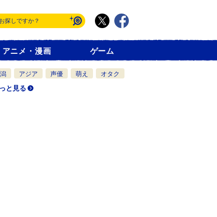
アニメ・漫画
ゲーム
潟
アジア
声優
萌え
オタク
っと見る