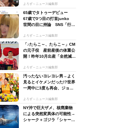
よろず～ニュース編集部
65歳でタトゥーデビュー
67歳で3つ目の打首junko
世間の目に持論 SNS「行動
するのがかっこいい」
よろず～ニュース編集部
「♪たらこ～、たらこ～」CM
の元子役 産前産後の体重公
開！昨年10月出産「全然減ら
ないよなんでえええええ」
よろず～ニュース編集部
汚ったないヨレヨレ男→よく
見るとイケメンだった!?世界
一周中に3度も再会、ジョー
ジアの“記憶無し"夜から結婚
よろず～ニュース編集部
へ！【新婚さん】
NY沖で巨大ザメ、核廃棄物
による突然変異体の可能性→
シャーク＋ゴジラ「シャーク
ジラ」の捕獲作戦が展開