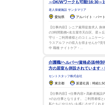
～OK/Wワークも可能!16:30～
老人保健施設 サンタマリア
愛知県
アルバイト・パート：
【仕事内容】シニア雇用促進求人 身体的負
の3時間勤務<名古屋市天白区、星ヶ丘
守り・ご利用者様とのコミュニケーシ
ラスアルファの収入を得ませんか?見
中 職種 ナイトケア・...
介護職/ヘルパー/資格必須/特
方の居室も併設されています
セントスタッフ株式会社
東京都
派遣社員：時給1,50
【仕事内容】<仕事内容> 高齢者施
>のお仕事となります。 ご利用者様
私たちにやりがいを感じさせてくれま