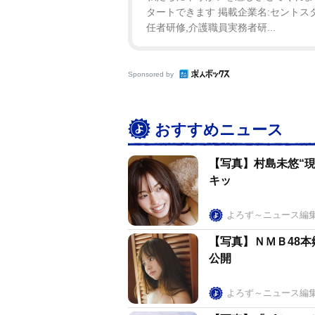
タートできます 掲載企業名:セントスタ
任者研修,介護職員実務者研...
Sponsored by
おすすめニュース
【写真】村島未悠“
キッ
よろず～ニュース編
【写真】ＮＭＢ48
公開
よろず～ニュース編