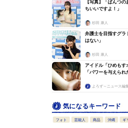
【写真】「ぱんつの
ちいいですよ！」
杉田 康人
弁護士を目指すグラ
はない」
杉田 康人
アイドル「ひめもす
「パワーを与えられ
よろず～ニュース編
気になるキーワード
フォト
芸能人
商品
沖縄
ギ