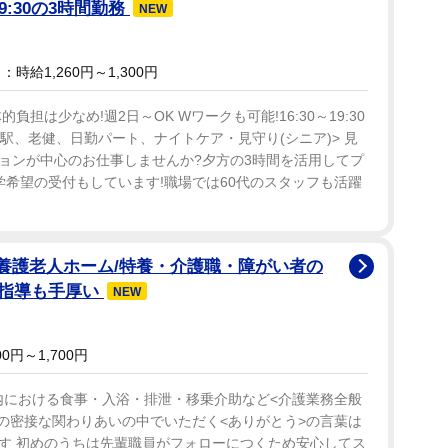
19:30の3時間勤務
NEW
時給1,260円～1,300円
担は少なめ!週2日～OK Wワークも可能!16:30～19:30
駅、老健、日勤パート、ナイトケア・見守り(シニア)> 見
ョンが中心のお仕事しませんか?夕方の3時間を活用してプ
学希望の受付もしています!職場では60代のスタッフも活躍
別養護老人ホーム/特養・介護職・障がい者の
・指導も手厚い
NEW
0円～1,700円
設内における食事・入浴・排泄・移乗介助など<介護業務全般
との密接な関わりあいの中でいただく<ありがとう>の言葉は
す 初めのうちは先輩職員がフォローにつくため安心してス