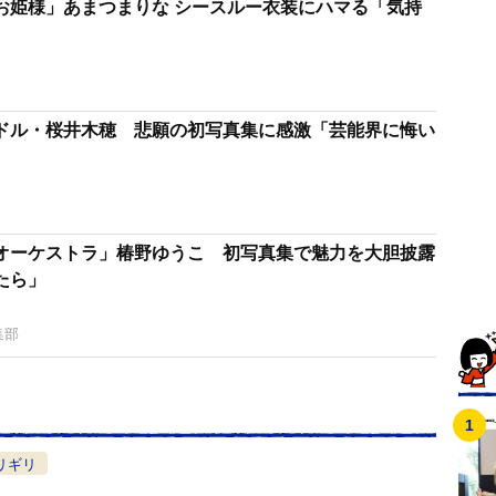
お姫様」あまつまりな シースルー衣装にハマる「気持
ドル・桜井木穂 悲願の初写真集に感激「芸能界に悔い
オーケストラ」椿野ゆうこ 初写真集で魅力を大胆披露
たら」
集部
リギリ