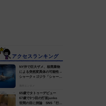
アクセスランキング
NY沖で巨大ザメ、核廃棄物
による突然変異体の可能性→
シャーク＋ゴジラ「シャーク
ジラ」の捕獲作戦が展開
海外エンタメ
65歳でタトゥーデビュー
67歳で3つ目の打首junko
世間の目に持論 SNS「行動