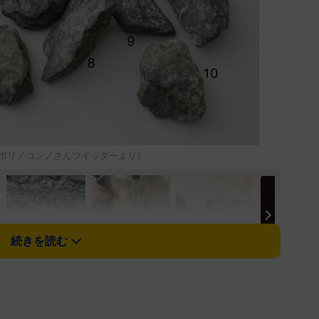
キボリノコンノさんツイッターより）
続きを読む
、ティッシュペーパーなどさまざまな作品をツイッ
ibori_no_konno）さんが18日に投稿し