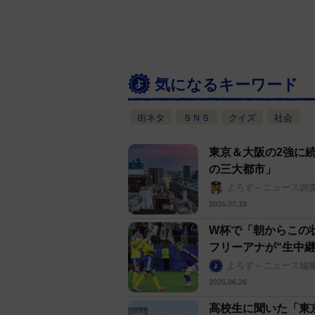
気になるキーワード
街ネタ
ＳＮＳ
クイズ
社会
東京＆大阪の2強に
の三大都市」
よろず～ニュース調
2026.07.18
W杯で「朝からこの
フリーアナが“生中継
よろず～ニュース編
2026.06.26
高校生に聞いた「東京