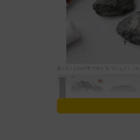
激ムズ！どれが”木”できた”石”でしょう？（
木彫りで製作したコーヒー、納豆
ターで公開しているキボリノコンノ（@k