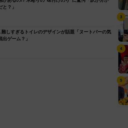
があるの!? 木彫りの”味付けのり”に驚愕「訳が分か
だと？」
..難しすぎるトイレのデザインが話題「ヌートバーの気
脱出ゲーム？」