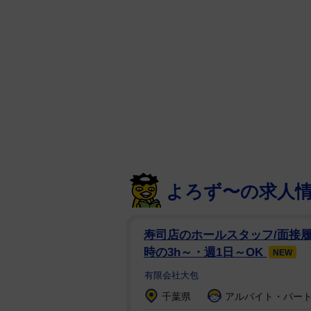
た、”木彫りクイズ”が「難しすぎ
駐車場に落ちているような石ころ
真から凹凸感、色合い等で違和感
い。ユーザーの回答もバラバラで
じゃないかしら」「マジで難しい
「難易度：鬼MAX」と設定する
するため、他の石と色味や模様を
はさまざまな色が混ざって全体の
よろず〜の求人
いきました」と製作を振り返った
気になる正解は②番。回答発表まで
寿司店のホールスタッフ/面接履
率は約9.8％だった。最も多かっ
時の3h～・週1日～OK
NEW
「みなさんにクイズを楽しんでい
有限会社大包
ないような作品を作りたいという
千葉県
アルバイト・パート：
のかな？と少しうれしくなりまし