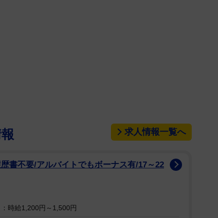
る」と注目を集めている。
10個のうち、木で作られた1つを当てるクイズ。写
があるものを探すが〝偽物〟がどれか、見当が付かな
「どれも怪しい」「これが分かる人は透視能力あるん
」「こんなん分かる人いる？？」と苦戦していた。
ほど、キボリノコンノさん納得の自信作。「クイズに
合わせて描くのがとても難しかったです。特に、色味
色になるので、何度も試し書きをしながら着色をして
求人情報一覧へ
情報
。
の約1日間で、523人から回答が寄せられ、正答
歴書不要/アルバイトでもボーナス有/17～22
た回答は不正解の⑤番だった。キボリノコンノさんは
ただきたいという思いと、できれば簡単には見破られ
思いもあったので、正答率を見ると簡単ではなかった
時給1,200円～1,500円
た。石を置く位置や、写真に写っている絵の具の色な