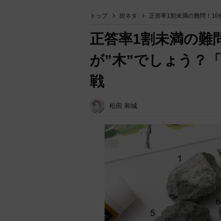
トップ
街ネタ
正答率1割未満の難問！1
正答率1割未満の難
が”木”でしょう？
戦
松田 和城