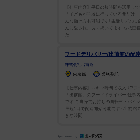
どから木彫りの石を推理する方も
【仕事内容】平日の短時間を活用してWワ
「子どもが学校に行っている間だけ」 
です」と満足げに語った。 正解
んな働き方も可能です! 生活リズムに
んに愛され、長く続いてます 地域密着
た...
フードデリバリー/出前館の配達
株式会社出前館
東京都
業務委託
【仕事内容】スキマ時間で収入UP!フ
「出前館」のフードドライバー 仕事内
です ご自身でお持ちの自転車・バイク
最短1日で配達開始可能です <出前館の
きな時間...
Sponsored by