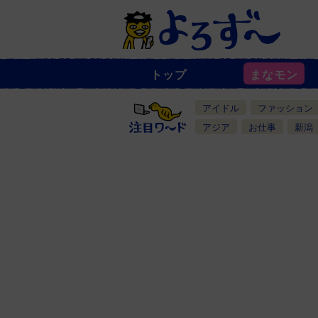
トップ
まなモン
ニ
ュ
ー
アイドル
ファッション
ス
一
アジア
お仕事
新潟
覧