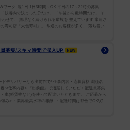
現れて、みなさんの回答を見るのもとても楽しかった
ーク! 週1日 1日3時間～OK 平日の17～22時の募集
「扶養内で決まった分だけ」 「午後から数時間だけ」 そ
は
コチラ
合わせて、 無理なく続けられる環境を 整えています 常連さ
の寿司店『大包寿司』。 常連のお客様が多く、 落ち着い
員募集/スキマ時間で収入UP
NEW
ードデリバリーなら出前館で! 仕事内容・応募資格 職種名:
容:<仕事内容> 『出前館』で活躍していただく配達員募集
・車(軽貨物など)を使って配達いただきます。 ご応募から
強み> ・業界最高水準の報酬! ・配達時間は都合でOK!好