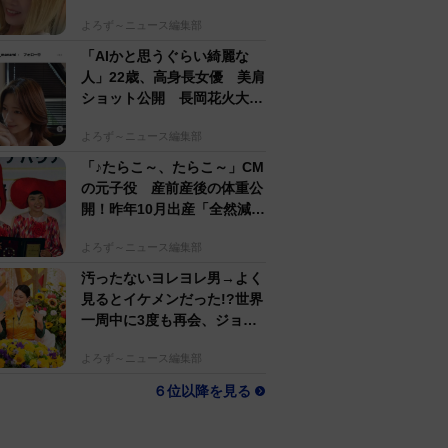
するのがかっこいい」
よろず～ニュース編集部
「AIかと思うぐらい綺麗な
人」22歳、高身長女優 美肩
ショット公開 長岡花火大会
抽選当たって満喫
よろず～ニュース編集部
「♪たらこ～、たらこ～」CM
の元子役 産前産後の体重公
開！昨年10月出産「全然減ら
ないよなんでえええええ」
よろず～ニュース編集部
汚ったないヨレヨレ男→よく
見るとイケメンだった!?世界
一周中に3度も再会、ジョー
ジアの“記憶無し"夜から結婚
よろず～ニュース編集部
へ！【新婚さん】
６位以降を見る