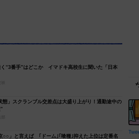
続く“3番手"はどこか イマドキ高校生に聞いた「日本
査班
状態」スクランブル交差点は大盛り上がり！通勤途中の
”
集部
Twee
○○」と言えば ｢ドーム｣｢喰種｣抑えた上位は定番名