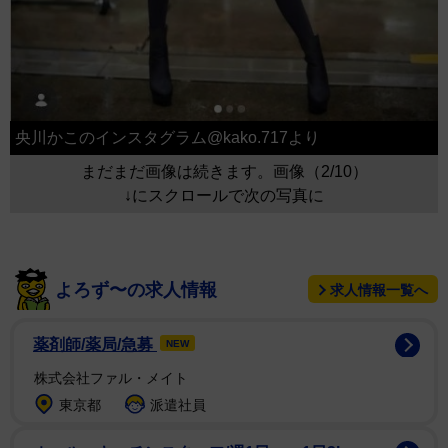
央川かこのインスタグラム@kako.717より
まだまだ画像は続きます。画像（2/10）
↓にスクロールで次の写真に
よろず〜の求人情報
求人情報一覧へ
薬剤師/薬局/急募
NEW
株式会社ファル・メイト
東京都
派遣社員