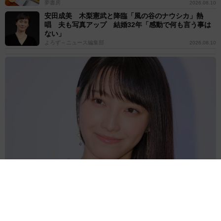
夢書房
2026.08.10
安田成美 木梨憲武と降臨「風の谷のナウシカ」熱
唱 夫も写真アップ 結婚32年「感動で何も言う事は
ない」
よろず～ニュース編集部
2026.08.10
48歳の美魔女ママ＆21歳娘 モデル母子が美麗2ショ公開 母は
「161cm、43.5kg」と公表
よろず～ニュース編集部
2026.08.10
大河ドラマ「豊臣兄弟！」織田信長死後の清須会議→