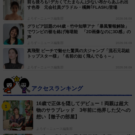
前も後ろも｢デカくてたまらん｣少ない布からあふれ出
す色香 元会社員グラドル・橘舞｢FLASH｣登場
よろず～ニュース編集部
2026.08.09
グラビア話題の44歳・竹中知華アナ「暴風警報解除」
でワンピの裾を絡げ海堪能 「2D画像なのに3D感」の
声
よろず～ニュース編集部
2026.08.09
真飛聖 ビーチで魅せた驚異の大ジャンプ「流石元花組
トップスター様」「名前の如く飛んでるぅ～」
よろず～ニュース編集部
2026.08.09
アクセスランキング
16歳で正体を隠してデビュー！両親は超大
物のサラブレッド 3年前に他界した父への
想い【徹子の部屋】
よろず～ニュース編集部