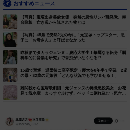
おすすめニュース
【写真】宝塚出身美貌女優 突然の悪性リンパ腫発覚、舞
台降板 亡き母から託された物とは
【写真】45歳で突然2児の母に！元宝塚トップスター、息
子に「お母さん」と呼ばせなかった
昨秋までタカラジェンヌ→慶応大学生！華麗なる転身「脳
科学的に音楽を研究」で音痴がいなくなる!?
15歳で宝塚→退団後に高卒認定→慶大を8年半で卒業 2児
の母・32歳の元娘役「どんな状況でも学び直せる！」
難関校から宝塚歌劇団！元ジェンヌの特撮悪役美女 お花
見で脱水症 まっすぐ歩けず、ベッドに倒れ込む→気付け
ば16時間後