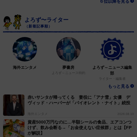
６位以降を見る
よろず〜ライター
（新着記事順）
海外エンタメ
夢書房
よろず～ニュース編集
よろず～ニュース特約
部
ライター・編集者
もっと見る
赤いサンタが帰ってくる 妻役に「アナ雪」女優 デ
ヴィッド・ハーバーが「バイオレント・ナイト」続投
海外エンタメ
2026.08.10
資産5000万円なのに…半額シールの食品、エアコンつ
けず、飲み会断る→「お金使えない症候群」とは【FP
が解説】