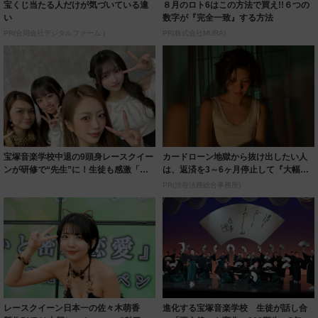
宝くじ当たる人だけが気づいている違
８月のロト6はこの方法で買え!!６つの
い
数字が『完全一致』する方法
PR(合同会社デジタルファーム )
PR(株式会社MURA)
宝塚音楽学校中退の9頭身レースクイー
カードローン地獄から抜け出したい人
ンが研修で“先生”に！生徒も感激「本
は、返済を3～6ヶ月停止して『大幅に
当にお綺...
減額してか...
PR(渋谷法務総合事務所)
レースクイーン日本一の佐々木萌香
進化する宝塚音楽学校 生徒が話し合