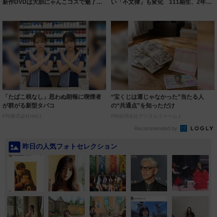
新作DVDは大胆にゃんこコスで魅了、
い「不文律」も変化 111期生、2年間
一層の成長...
の修練の...
「たばこ税なし」思わぬ朗報に喫煙者
“宝くじは運じゃなかった”当たる人
が群がる新型タバコ
の“共通点”を知っただけ
PR(株式会社HAL)
PR(合同会社デジタルファーム )
Recommended by
昨日の人気フォトセレクション