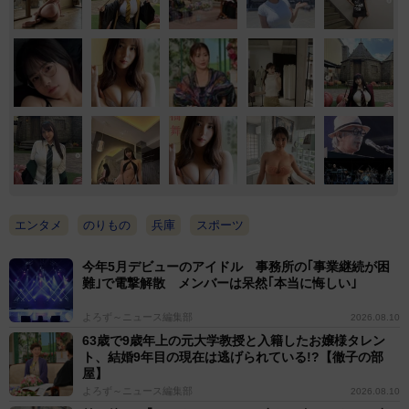
エンタメ
のりもの
兵庫
スポーツ
今年5月デビューのアイドル 事務所の｢事業継続が困
難｣で電撃解散 メンバーは呆然｢本当に悔しい｣
よろず～ニュース編集部
2026.08.10
63歳で9歳年上の元大学教授と入籍したお嬢様タレン
ト、結婚9年目の現在は逃げられている!?【徹子の部
屋】
よろず～ニュース編集部
2026.08.10