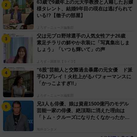
63歳で9歳年上の元大学教授と入籍したお嬢
様タレント、結婚9年目の現在は逃げられて
いる!?【徹子の部屋】
よろず～ニュース編集部
父は元プロ野球選手の人気女性アナ26歳
素足チラリの鮮やか衣装に「写真集出しま
しょう」「いつも輝いて」の声
よろず～調査班【ライフ】
“6股”芸能人と交際過去暴露の元女優 ド派
手DJプレイ！火柱上がるパフォーマンスに
「かっこよすぎ!!」
よろず～ニュース編集部
兄3人も俳優、娘は資産1500億円のモデル
芸能一家の俳優、絶頂期に消えた理由は
「トム・クルーズになりたくなかったか
ら」
海外エンタメ