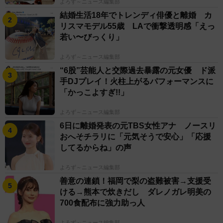
よろず～ニュース編集部
結婚生活18年でトレンディ俳優と離婚 カ
リスマモデル55歳 LAで衝撃透明感「えっ
若い〜びっくり」
よろず～ニュース編集部
“6股”芸能人と交際過去暴露の元女優 ド派
手DJプレイ！火柱上がるパフォーマンスに
「かっこよすぎ!!」
よろず～ニュース編集部
6日に離婚発表の元TBS女性アナ ノースリ
おへそチラリに「元気そうで安心」「応援
してるからね」の声
よろず～ニュース編集部
善意の連鎖！福岡で梨の盗難被害→支援受
ける→熊本で炊きだし ダレノガレ明美の
700食配布に強力助っ人
よろず～ニュース編集部