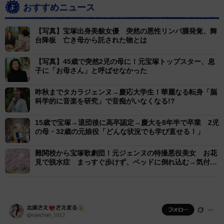
おすすめニュース
【写真】宝塚出身美貌女優 突然の悪性リンパ腫発覚、舞
台降板 亡き母から託された物とは
【写真】45歳で突然2児の母に！元宝塚トップスター、息
子に「お母さん」と呼ばせなかった
昨秋までタカラジェンヌ→慶応大学生！華麗なる転身「脳
科学的に音楽を研究」で音痴がいなくなる!?
15歳で宝塚→退団後に高卒認定→慶大を8年半で卒業 2児
の母・32歳の元娘役「どんな状況でも学び直せる！」
難関校から宝塚歌劇団！元ジェンヌの特撮悪役美女 お花
見で脱水症 まっすぐ歩けず、ベッドに倒れ込む→気付け
ば16時間後