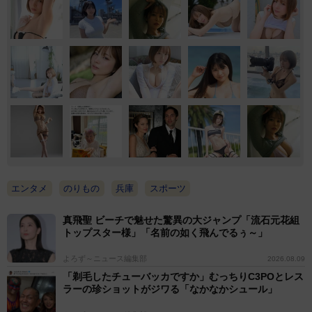
エンタメ
のりもの
兵庫
スポーツ
真飛聖 ビーチで魅せた驚異の大ジャンプ「流石元花組
トップスター様」「名前の如く飛んでるぅ～」
よろず～ニュース編集部
2026.08.09
「剃毛したチューバッカですか」むっちりC3POとレス
ラーの珍ショットがジワる「なかなかシュール」