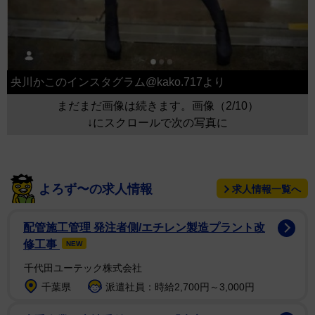
央川かこのインスタグラム@kako.717より
まだまだ画像は続きます。画像（2/10）
↓にスクロールで次の写真に
よろず〜の求人情報
求人情報一覧へ
配管施工管理 発注者側/エチレン製造プラント改
修工事
NEW
千代田ユーテック株式会社
千葉県
派遣社員：時給2,700円～3,000円