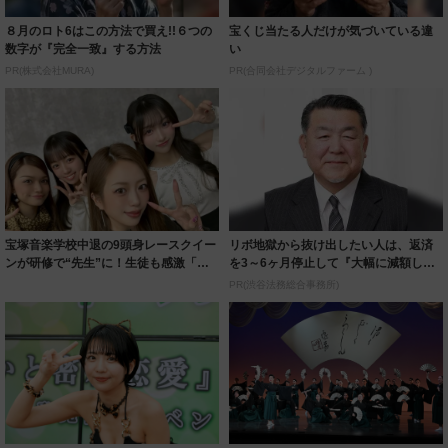
８月のロト6はこの方法で買え!!６つの
宝くじ当たる人だけが気づいている違
数字が『完全一致』する方法
い
PR(株式会社MURA)
PR(合同会社デジタルファーム )
宝塚音楽学校中退の9頭身レースクイー
リボ地獄から抜け出したい人は、返済
ンが研修で“先生”に！生徒も感激「本
を3～6ヶ月停止して『大幅に減額して
当にお綺...
から返済す...
PR(渋谷法務総合事務所)