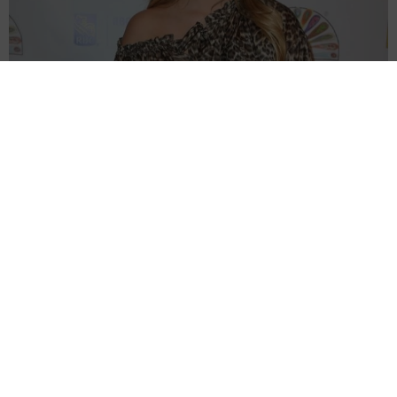
人気ドラマのキャストが再集結？ 思わせぶりなミーシャ・バート
ン 終了から10年「どうなるかしらね」
海外エンタメ
2026.08.09
6割の女性が「忙しい彼氏」に不安や不満あり 寂しさ
を乗り越えた方法、やって後悔したこととは
よろず～ニュース調査班
2026.08.09
いったい何頭身？ 驚異の股下90cm 超深V字 高身長
女子が圧倒的スタイル 緑川希星「ヤンジャン」初登
場
よろず～ニュース編集部
2026.08.08
破局カップル、別れた後に｢トイストーリーも見に行き
ました｣フォロワー443万人と230万人、活動休止時の
支えも
よろず～ニュース編集部
2026.08.08
「ジュラシック・ワールド」新作を降板 前作は世界
興収1376億円超、ギャレス・エドワーズ監督