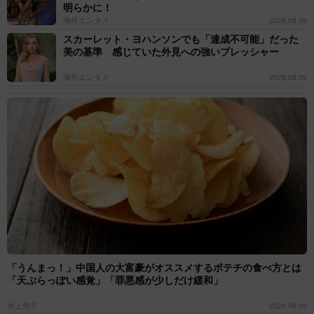
明らかに！
海外エンタメ
2026.08.09
スカーレット・ヨハンソンでも「達成不可能」だった
美の基準 感じていた外見への強いプレッシャー
海外エンタメ
2026.08.09
「うんまっ！」中国人の大富豪がオススメするポテチの食べ方とは
「天ぷらっぽい感覚」「罪悪感が少しだけ緩和」
水上侑子
2026.08.09