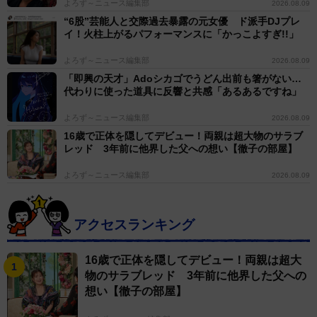
よろず～ニュース編集部
2026.08.09
“6股”芸能人と交際過去暴露の元女優 ド派手DJプレ
イ！火柱上がるパフォーマンスに「かっこよすぎ!!」
よろず～ニュース編集部
2026.08.09
「即興の天才」Adoシカゴでうどん出前も箸がない…
代わりに使った道具に反響と共感「あるあるですね」
よろず～ニュース編集部
2026.08.09
16歳で正体を隠してデビュー！両親は超大物のサラブ
レッド 3年前に他界した父への想い【徹子の部屋】
よろず～ニュース編集部
2026.08.09
アクセスランキング
16歳で正体を隠してデビュー！両親は超大
物のサラブレッド 3年前に他界した父への
想い【徹子の部屋】