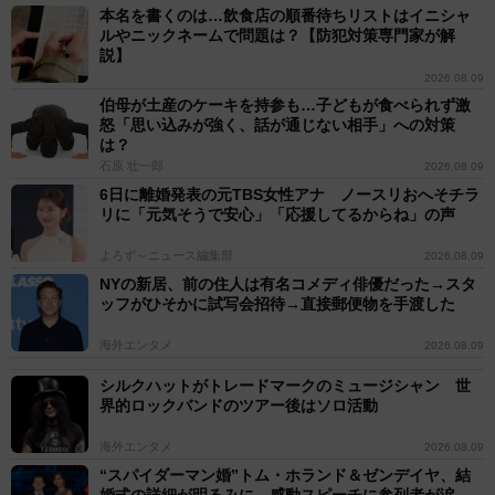
本名を書くのは…飲食店の順番待ちリストはイニシャ
ルやニックネームで問題は？【防犯対策専門家が解
説】
2026.08.09
伯母が土産のケーキを持参も…子どもが食べられず激
怒「思い込みが強く、話が通じない相手」への対策
は？
石原 壮一郎
2026.08.09
6日に離婚発表の元TBS女性アナ ノースリおへそチラ
リに「元気そうで安心」「応援してるからね」の声
よろず～ニュース編集部
2026.08.09
NYの新居、前の住人は有名コメディ俳優だった→スタ
ッフがひそかに試写会招待→直接郵便物を手渡した
海外エンタメ
2026.08.09
シルクハットがトレードマークのミュージシャン 世
界的ロックバンドのツアー後はソロ活動
海外エンタメ
2026.08.09
“スパイダーマン婚”トム・ホランド＆ゼンデイヤ、結
婚式の詳細が明るみに 感動スピーチに参列者が涙