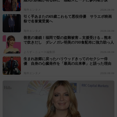
海外エンタメ
2026.08.09
引く手あまたの65歳こわもて悪役俳優 サラエボ映画
祭で名誉賞受賞へ
海外エンタメ
2026.08.09
善意の連鎖！福岡で梨の盗難被害→支援受ける→熊本
で炊きだし ダレノガレ明美の700食配布に強力助っ人
よろず～ニュース編集部
2026.08.09
生まれ故郷に戻ったハリウッドきってのセクシー俳
優 自身の心臓発作を「最高の出来事」と語った理由
海外エンタメ
2026.08.09