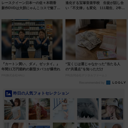
レースクイーン日本一の佐々木萌香
進化する宝塚音楽学校 生徒が話し合
新作DVDは大胆にゃんこコスで魅了、
い「不文律」も変化 111期生、2年間
一層の成長...
の修練の...
『カートン買い、ダメ。ゼッタイ。』
“宝くじは運じゃなかった”当たる人
年間11万円節約の新型タバコが爆売れ
の“共通点”を知っただけ
PR(株式会社HAL)
PR(合同会社デジタルファーム )
Recommended by
昨日の人気フォトセレクション