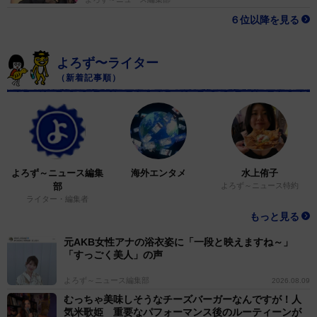
６位以降を見る
よろず〜ライター
（新着記事順）
よろず～ニュース編集
海外エンタメ
水上侑子
部
よろず～ニュース特約
ライター・編集者
もっと見る
元AKB女性アナの浴衣姿に「一段と映えますね～」
「すっごく美人」の声
よろず～ニュース編集部
2026.08.09
むっちゃ美味しそうなチーズバーガーなんですが！人
気米歌姫 重要なパフォーマンス後のルーティーンが