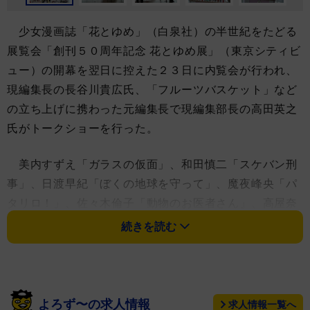
少女漫画誌「花とゆめ」（白泉社）の半世紀をたどる
展覧会「創刊５０周年記念 花とゆめ展」（東京シティビ
ュー）の開幕を翌日に控えた２３日に内覧会が行われ、
現編集長の長谷川貴広氏、「フルーツバスケット」など
の立ち上げに携わった元編集長で現編集部長の高田英之
氏がトークショーを行った。
美内すずえ「ガラスの仮面」、和田慎二「スケバン刑
事」、日渡早紀「ぼくの地球を守って」、魔夜峰央「パ
タリロ！」、佐々木倫子「動物のお医者さん」、高屋奈
月「フルーツバスケット」、仲村佳樹「スキップ・ビー
続きを読む
ト！」、草凪みずほ「暁のヨナ」など、名作を描いた歴
代７４名の漫画家による約２００枚の原画が展示され
る。
よろず〜の求人情報
求人情報一覧へ