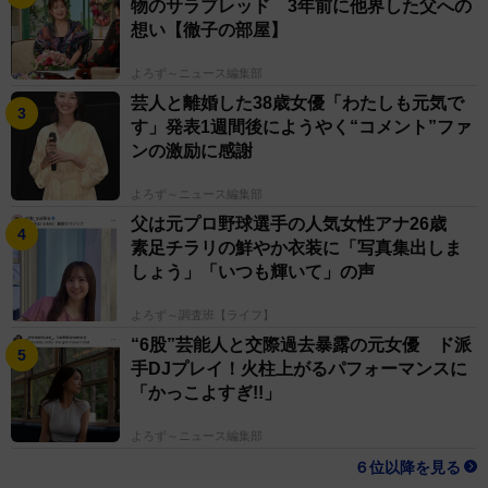
物のサラブレッド 3年前に他界した父への
想い【徹子の部屋】
よろず～ニュース編集部
芸人と離婚した38歳女優「わたしも元気で
す」発表1週間後にようやく“コメント”ファ
ンの激励に感謝
よろず～ニュース編集部
父は元プロ野球選手の人気女性アナ26歳
素足チラリの鮮やか衣装に「写真集出しま
しょう」「いつも輝いて」の声
よろず～調査班【ライフ】
“6股”芸能人と交際過去暴露の元女優 ド派
手DJプレイ！火柱上がるパフォーマンスに
「かっこよすぎ!!」
よろず～ニュース編集部
６位以降を見る