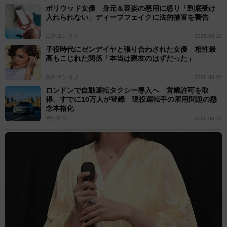
ボリウッド女優 身元＆容姿の悪用に怒り「到底受け
入れられない」ディープフェイクに法的措置を警告
海外エンタメ
2026.08.10
子役時代にゼンデイヤと張り合わされた女優 相性最
高もこじれた関係「本当は親友のはずだった」
海外エンタメ
2026.08.10
ロンドンで自動運転タクシー導入へ 営業許可を取
得、すでに10万人が登録 現役運転手の雇用問題の懸
念本格化
海外科学
2026.08.10