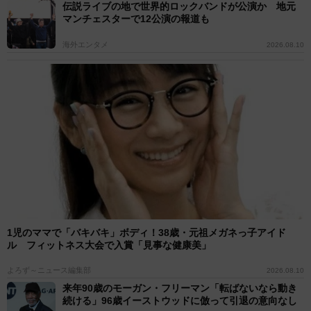
伝説ライブの地で世界的ロックバンドが公演か 地元
マンチェスターで12公演の報道も
海外エンタメ
2026.08.10
1児のママで「バキバキ」ボディ！38歳・元祖メガネっ子アイド
ル フィットネス大会で入賞「見事な健康美」
よろず～ニュース編集部
2026.08.10
来年90歳のモーガン・フリーマン「転ばないなら動き
続ける」96歳イーストウッドに倣って引退の意向なし