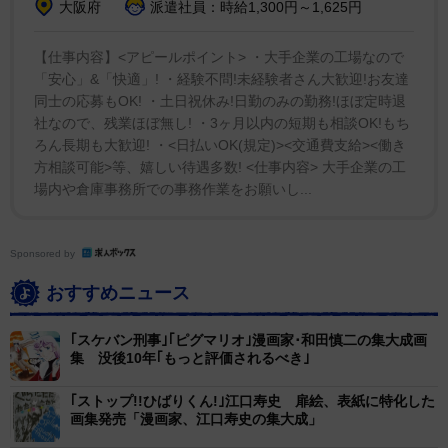
し、長谷川氏は「迫力が印刷とは何十倍も違う。作家さ
大阪府
派遣社員：時給1,300円～1,625円
んの魂の込もった数々の原画が見どころ」と呼びかけ
た。
【仕事内容】<アピールポイント> ・大手企業の工場なので
「安心」&「快適」! ・経験不問!未経験者さん大歓迎!お友達
同士の応募もOK! ・土日祝休み!日勤のみの勤務!ほぼ定時退
個性派作品がそろうだけに、同誌初となる大規模原画
社なので、残業ほぼ無し! ・3ヶ月以内の短期も相談OK!もち
展のテーマ設定は難航したという。長谷川氏は「ファン
ろん長期も大歓迎! ・<日払いOK(規定)><交通費支給><働き
タジー、王道学園ラブコメという雑誌ではない。いろい
方相談可能>等、嬉しい待遇多数! <仕事内容> 大手企業の工
場内や倉庫事務所での事務作業をお願いし...
ろ話し合って『パーティー』というテーマになりまし
た。個性派のキャラクターが５０周年をお祝いする形だ
と、まとまりがあるかのかな」としみじみ。高田氏も
Sponsored by
「作家さん、読者さん、皆とお祝いできるテーマだと思
おすすめニュース
う」と語り、エントランスの名作に彩られた巨大なアニ
バーサリーケーキタワーをいとおしそうに見つめた。
｢スケバン刑事｣｢ピグマリオ｣漫画家･和田慎二の集大成画
集 没後10年｢もっと評価されるべき｣
キャラクターの等身大パネルや、トリコロールカラー
｢ストップ!!ひばりくん!｣江口寿史 扉絵、表紙に特化した
でおなじみのコミックスの表紙の中に入り込めるような
画集発売「漫画家、江口寿史の集大成」
フォトスポットも設置。作家や作品の知られざるエピソ