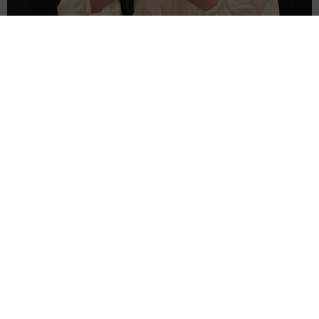
芸人と離婚した38歳女優「わたしも元気です」発表1週間後によう
やく“コメント”ファンの激励に感謝
よろず～ニュース編集部
2026.08.10
「ぼくのクツ、ブレーキついてないんだよ」幼い息子
の言葉が現実に インターハイ出場に母は涙
皮下勇生
2026.08.10
東大「実験講座」に慶応大卒→広告代理店勤務→転身
のアイドルが登壇 夏目志穂「生きていたらこんなこ
とも」
よろず～ニュース編集部
2026.08.10
今年5月デビューのアイドル 事務所の｢事業継続が困
難｣で電撃解散 メンバーは呆然｢本当に悔しい｣
よろず～ニュース編集部
2026.08.10
引退→社会人→アイドル電撃復帰 ピッカピカの白肌
が際立つ大胆姿 峰島こまき｢FLASH｣登場
よろず～ニュース編集部
2026.08.09