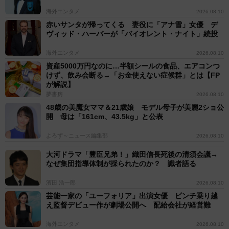
海外エンタメ
2026.08.10
赤いサンタが帰ってくる 妻役に「アナ雪」女優 デ
ヴィッド・ハーバーが「バイオレント・ナイト」続投
海外エンタメ
2026.08.10
資産5000万円なのに…半額シールの食品、エアコンつ
けず、飲み会断る→「お金使えない症候群」とは【FP
が解説】
夢書房
2026.08.10
48歳の美魔女ママ＆21歳娘 モデル母子が美麗2ショ公
開 母は「161cm、43.5kg」と公表
よろず～ニュース編集部
2026.08.10
大河ドラマ「豊臣兄弟！」織田信長死後の清須会議→
なぜ集団指導体制が採られたのか？ 識者語る
濱田 浩一郎
2026.08.10
芸能一家の「ユーフォリア」出演女優 ピンチ乗り越
え監督デビュー作が劇場公開へ 配給会社が経営難
海外エンタメ
2026.08.10