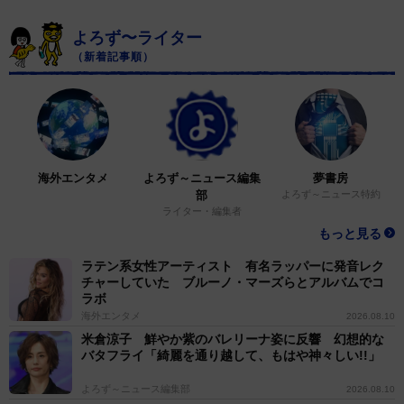
よろず〜ライター
（新着記事順）
海外エンタメ
よろず～ニュース編集
夢書房
部
よろず～ニュース特約
ライター・編集者
もっと見る
ラテン系女性アーティスト 有名ラッパーに発音レク
チャーしていた ブルーノ・マーズらとアルバムでコ
ラボ
海外エンタメ
2026.08.10
米倉涼子 鮮やか紫のバレリーナ姿に反響 幻想的な
バタフライ「綺麗を通り越して、もはや神々しい!!」
よろず～ニュース編集部
2026.08.10