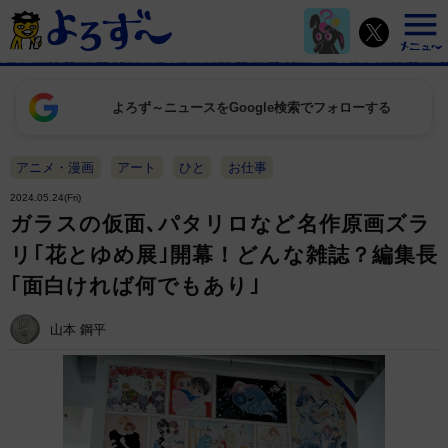
よろず～ニュースをGoogle検索でフォローする
アニメ・漫画
アート
ひと
お仕事
2024.05.24(Fri)
ガラスの仮面､パタリロなど名作原画ズラ
リ｢花とゆめ展｣開幕！どんな雑誌？編集長
｢面白ければ何でもあり｣
山本 鋼平