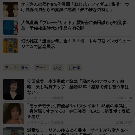
オデさんの傑作‼名作漫画「ねじ式」フィギュア制作 つ
ードを編集部員がこっそり語る「編集部の小窓」、草凪
げ義春長男からの賛辞に感激「夢の様な気持ち」
みずほ・福山リョウコ両氏のデスクを再現したコーナー
人気漫画「ブルーピリオド」展覧会に会田誠らが特別参
では、アナログからデジタルへと移行した制作模様を確
加 予備校生時代の作品を初公開
認できる。出口には黄金のパタリロ像が鎮座し、来場者
は名言満載の「パタリロ！おみくじ」を引くことができ
幻の雑誌「漫画少年」全１０１冊 トキワ荘マンガミュー
ジアムで記念展示
る。展覧会コラボカフェ、オリジナルグッズも充実。会
期は６月３０日まで。チケット等の詳細は公式サイトま
で。
アニメ・漫画
アート
ひと
お仕事
安田成美 木梨憲武と降臨「風の谷のナウシカ」熱
唱 夫も写真アップ 結婚32年「感動で何も言う事は
ない」
よろず～ニュース編集部
2026.08.10
｢モッチモチ｣な声優界No.1スタイル！ 38歳の本気に
｢身体張りすぎてる｣ 井口裕香｢FLASH｣初登場で表紙
＆巻頭
よろず～ニュース編集部
2026.08.07
減量なし！リアルゆるゆる美体 サイドがら空き＆へ