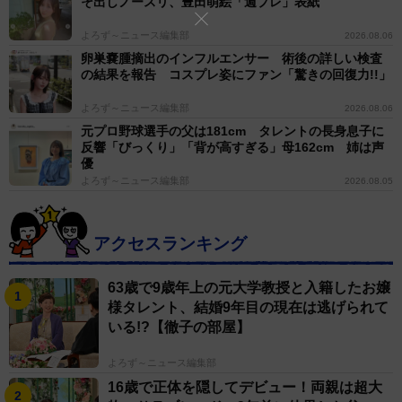
そ出しノースリ、豊田萌絵「週プレ」表紙
よろず～ニュース編集部
2026.08.06
卵巣嚢腫摘出のインフルエンサー 術後の詳しい検査
の結果を報告 コスプレ姿にファン「驚きの回復力!!」
よろず～ニュース編集部
2026.08.06
元プロ野球選手の父は181cm タレントの長身息子に
反響「びっくり」「背が高すぎる」母162cm 姉は声
優
よろず～ニュース編集部
2026.08.05
アクセスランキング
63歳で9歳年上の元大学教授と入籍したお嬢
様タレント、結婚9年目の現在は逃げられて
いる!?【徹子の部屋】
よろず～ニュース編集部
16歳で正体を隠してデビュー！両親は超大