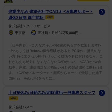
長谷川氏が「少女漫画の王道の枠から飛び出した個性
が、今もそのまま引き継がれている。少年漫画、ＢＬで
残業少なめ 建築会社でCADオペ&事務サポート
もいいんじゃないか…そんな個性派雑誌の流れがある」
週休2日制 都庁前駅
NEW
と現状を説明。高田氏も「初代の小長井（信昌）編集長
株式会社スタッフサービス
以来の『面白ければばなんでもあり』という精神に、賛
東京都
正社員：月給24万5,000円～
同してくださった作家さんのバラエティ豊かな強い個性
が『花とゆめ』にあります」と同調した。
【仕事内容】<こんなスキルや経験のある方を歓迎します!>
t-fasもしくはRebroの操作経験がある方 PC操作に抵抗のな
い方(特にエクセル操作) せっかく技術を身に付けるなら、こ
長年愛されてきた理由について、長谷川氏は「親子、
れから先も絶対になくならないCADがいい。 <CADオペ>自
孫と三代で読みついでもらっている。流行りだけに捉わ
動車、家電、通信機器など幅広い分野の製品開発に携われま
れない、いつの時代にも通じる普遍的なテーマを描かれ
す。 <CADオペレーター> ・顧客からメールで受領した施工
る作家さんが多かったからでは」と分析した。
図(t-fas、Rebro等)をもとに...
高田氏が「当時編集部で見ている原画もたくさんあっ
土日祝休み/日勤のみ/定時退社/一般事務スタッフ
た。改めて生原稿のすごさを感じるとともに、当時の苦
NEW
労も思い出して、甘酸っぱい気持ちになりました」と話
株式会社パスコ