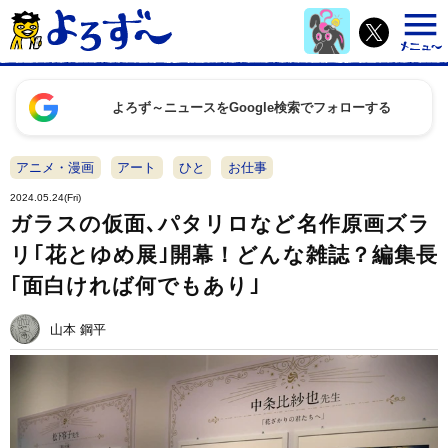
よろず～ニュースをGoogle検索でフォローする
アニメ・漫画
アート
ひと
お仕事
2024.05.24(Fri)
ガラスの仮面､パタリロなど名作原画ズラ
リ｢花とゆめ展｣開幕！どんな雑誌？編集長
｢面白ければ何でもあり｣
山本 鋼平