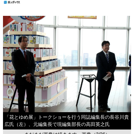
「花とゆめ展」トークショーを行う同誌編集長の長谷川貴
広氏（左）、元編集長で現編集部長の高田英之氏