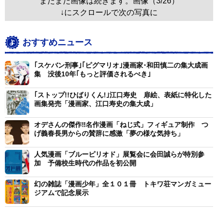
まだまだ画像は続きます。画像（3/26）
↓にスクロールで次の写真に
おすすめニュース
｢スケバン刑事｣｢ピグマリオ｣漫画家･和田慎二の集大成画
集 没後10年｢もっと評価されるべき｣
｢ストップ!!ひばりくん!｣江口寿史 扉絵、表紙に特化した
画集発売「漫画家、江口寿史の集大成」
オデさんの傑作‼名作漫画「ねじ式」フィギュア制作 つ
げ義春長男からの賛辞に感激「夢の様な気持ち」
人気漫画「ブルーピリオド」展覧会に会田誠らが特別参
加 予備校生時代の作品を初公開
幻の雑誌「漫画少年」全１０１冊 トキワ荘マンガミュー
ジアムで記念展示