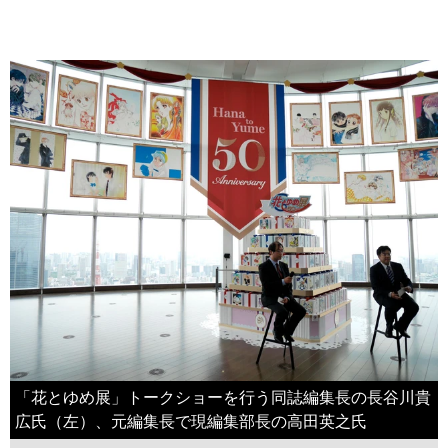
「花とゆめ展」トークショーを行う同誌編集長の長谷川貴
広氏（左）、元編集長で現編集部長の高田英之氏