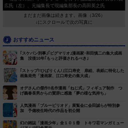
広氏（左）、元編集長で現編集部長の高田英之氏
まだまだ画像は続きます。画像（3/26）
↓にスクロールで次の写真に
おすすめニュース
｢スケバン刑事｣｢ピグマリオ｣漫画家･和田慎二の集大成画
集 没後10年｢もっと評価されるべき｣
｢ストップ!!ひばりくん!｣江口寿史 扉絵、表紙に特化した
画集発売「漫画家、江口寿史の集大成」
オデさんの傑作‼名作漫画「ねじ式」フィギュア制作 つ
げ義春長男からの賛辞に感激「夢の様な気持ち」
人気漫画「ブルーピリオド」展覧会に会田誠らが特別参
加 予備校生時代の作品を初公開
幻の雑誌「漫画少年」全１０１冊 トキワ荘マンガミュー
ジアムで記念展示