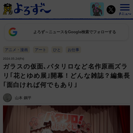
よろず～ニュースをGoogle検索でフォローする
アニメ・漫画
アート
ひと
お仕事
2024.05.24(Fri)
ガラスの仮面､パタリロなど名作原画ズラ
リ｢花とゆめ展｣開幕！どんな雑誌？編集長
｢面白ければ何でもあり｣
山本 鋼平