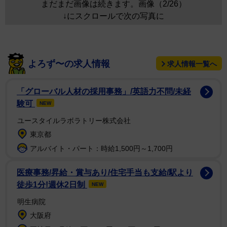
まだまだ画像は続きます。画像（2/26）
↓にスクロールで次の写真に
よろず〜の求人情報
求人情報一覧へ
「グローバル人材の採用事務」/英語力不問/未経
験可
NEW
ユースタイルラボラトリー株式会社
東京都
アルバイト・パート：時給1,500円～1,700円
医療事務/昇給・賞与あり/住宅手当も支給/駅より
徒歩1分!週休2日制
NEW
明生病院
大阪府