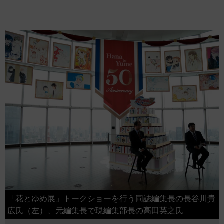
「花とゆめ展」トークショーを行う同誌編集長の長谷川貴
広氏（左）、元編集長で現編集部長の高田英之氏