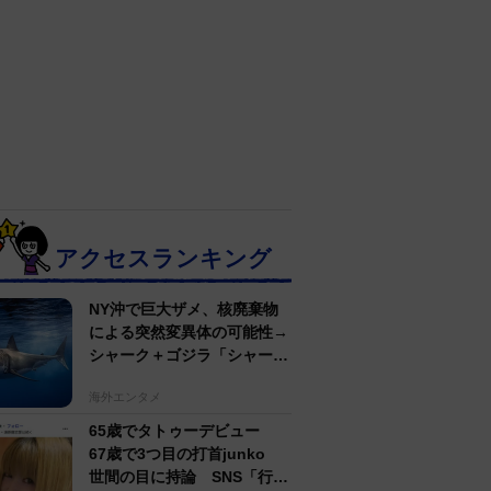
アクセスランキング
NY沖で巨大ザメ、核廃棄物
による突然変異体の可能性→
シャーク＋ゴジラ「シャーク
ジラ」の捕獲作戦が展開
海外エンタメ
65歳でタトゥーデビュー
67歳で3つ目の打首junko
世間の目に持論 SNS「行動