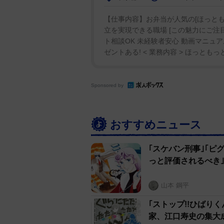
【仕事内容】お弁当が人気の[ほっとも
立を実現できる職場 [この魅力にご注目
ト相談OK 未経験者安心 動画マニュア
ゼントある! < 業務内容 > ほっとも
Sponsored by
おすすめニュース
｢スケバン刑事｣｢ピ
っと評価されるべき
山本 鋼平
｢ストップ!!ひばり
家、江口寿史の集大