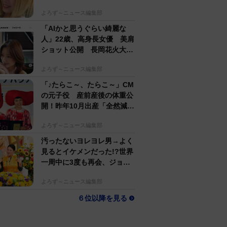
するのがかっこいい」
よろず～ニュース編集部
「AIかと思うぐらい綺麗な
人」22歳、高身長女優 美肩
ショット公開 長岡花火大会
抽選当たって満喫
よろず～ニュース編集部
「♪たらこ～、たらこ～」CM
の元子役 産前産後の体重公
開！昨年10月出産「全然減ら
ないよなんでえええええ」
よろず～ニュース編集部
汚ったないヨレヨレ男→よく
見るとイケメンだった!?世界
一周中に3度も再会、ジョー
ジアの“記憶無し"夜から結婚
よろず～ニュース編集部
へ！【新婚さん】
６位以降を見る