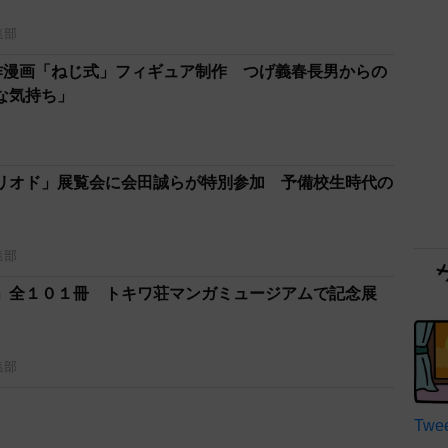
集部
作漫画「ねじ式」フィギュア制作 つげ義春長男からの
な気持ち」
リオド」展覧会に会田誠らが特別参加 予備校生時代の
集部
」全１０１冊 トキワ荘マンガミュージアムで記念展
集部
Twee