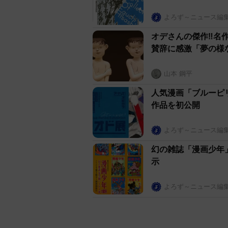
よろず～ニュース編
オデさんの傑作‼名
賛辞に感激「夢の様
山本 鋼平
人気漫画「ブルーピ
作品を初公開
よろず～ニュース編
幻の雑誌「漫画少年
示
よろず～ニュース編