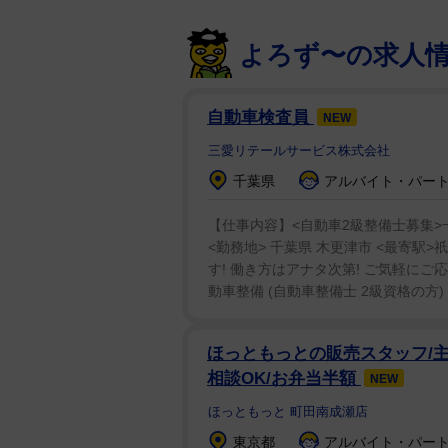
よろず〜の求人
自動車検査員
NEW
三愛リテールサービス株式会社
千葉県
アルバイト・パート：
【仕事内容】<自動車2級整備士募集>一般
<勤務地> 千葉県 木更津市 <最寄
す! 働き方はアナタ次第! ご気軽にご応
動車整備 (自動車整備士 2級資格の方) 
ほっともっとの販売スタッフ/主
相談OK/お弁当半額
NEW
ほっともっと 町田南成瀬店
東京都
アルバイト・パート：