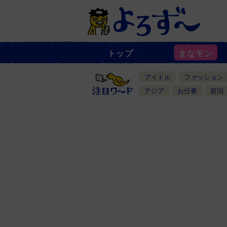
トップ
まなモン
ニ
ュ
ー
アイドル
ファッション
ス
一
アジア
お仕事
新潟
覧