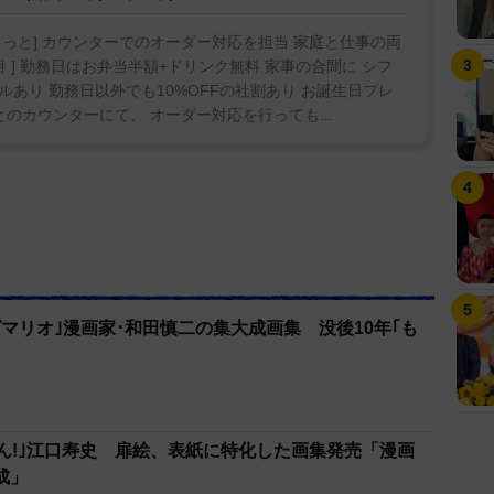
っと] カウンターでのオーダー対応を担当 家庭と仕事の両
 ] 勤務日はお弁当半額+ドリンク無料 家事の合間に シフ
ルあり 勤務日以外でも10%OFFの社割あり お誕生日プレ
っとのカウンターにて、 オーダー対応を行っても...
グマリオ｣漫画家･和田慎二の集大成画集 没後10年｢も
｣
くん!｣江口寿史 扉絵、表紙に特化した画集発売「漫画
成」