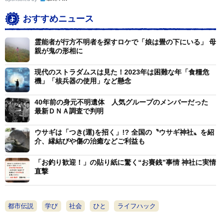
いう新しい言葉が生まれました。ですから、本来は近所
おすすめニュース
の氏神様に静かに参拝して各家の繁栄を祈るのが「正し
い初詣」だと思います。
霊能者が行方不明者を探すロケで「娘は畳の下にいる」 母
親が鬼の形相に
現代のストラダムスは見た！2023年は困難な年「食糧危
機」「核兵器の使用」など懸念
40年前の身元不明遺体 人気グループのメンバーだった
最新ＤＮＡ調査で判明
ウサギは「つき(運)を招く」!? 全国の〝ウサギ神社〟を紹
介、縁結びや傷の治癒などご利益も
「お釣り歓迎！」の貼り紙に驚く“お賽銭”事情 神社に実情
2/3
直撃
尾浜八幡神社（兵庫県尼崎市）／筆者撮影
ーー初詣の流れについて教えてください。
都市伝説
学び
社会
ひと
ライフハック