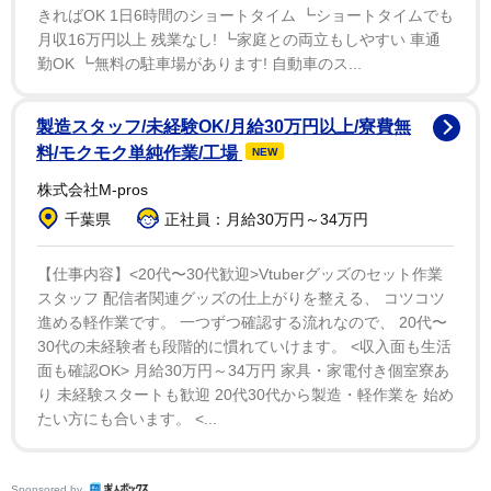
きればOK 1日6時間のショートタイム ┗ショートタイムでも
1/3
月収16万円以上 残業なし! ┗家庭との両立もしやすい 車通
勤OK ┗無料の駐車場があります! 自動車のス...
神道国際学会理事長の三宅善信氏（提供：RELNET）
ーーそもそも初詣というのは、何のためにお詣りするの
製造スタッフ/未経験OK/月給30万円以上/寮費無
でしょうか？
料/モクモク単純作業/工場
NEW
株式会社M-pros
三宅善信（以下「三宅」）：クリスマスのミサも正式に
千葉県
正社員：月給30万円～34万円
は前夜から始まるように、古来、カミと人が出会うの
は、辺りが夜のとばりに包まれた時間帯でした。年越し
【仕事内容】<20代〜30代歓迎>Vtuberグッズのセット作業
スタッフ 配信者関連グッズの仕上がりを整える、 コツコツ
は、家々の代表が氏神の社に籠もって各家の繁栄を願う
進める軽作業です。 一つずつ確認する流れなので、 20代〜
厳粛な年中行事でした。それが、近代になって時計が普
30代の未経験者も段階的に慣れていけます。 <収入面も生活
及し、深夜の0時という宗教的には何の意味もない通過
面も確認OK> 月給30万円～34万円 家具・家電付き個室寮あ
点をもって「新年を迎えた」ということになりました。
り 未経験スタートも歓迎 20代30代から製造・軽作業を 始め
たい方にも合います。 <...
明治中期になって各地に鉄道が開通すると、鉄道会社や
神社仏閣側の宣伝競争もあって、人々が何カ所かの有名
な神社仏閣へ集中的に参詣するようになり、「初詣」と
Sponsored by