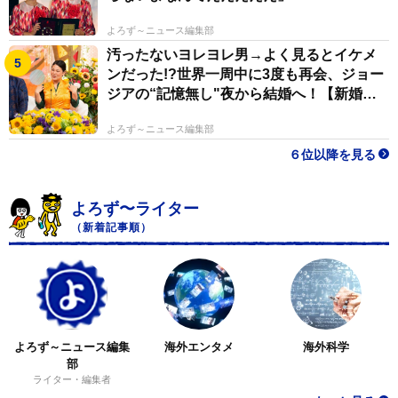
伝統を有した神社がコンビニの総数よりもたくさんある
ので、中には人々の喧噪を好む神様も居られるかもしれ
よろず～ニュース編集部
汚ったないヨレヨレ男→よく見るとイケメ
ません。私が紹介した初詣の仕方はあくまで原則的なも
ンだった!?世界一周中に3度も再会、ジョー
のですから、細かいところは、各地の神社か地域の長老
ジアの“記憶無し"夜から結婚へ！【新婚さ
の方に尋ねてください。そのほうがきっと、自分も伝統
ん】
文化を担う地域の一員だという自覚につながると思いま
よろず～ニュース編集部
す。
６位以降を見る
よろず〜ライター
（新着記事順）
よろず～ニュース編集
海外エンタメ
海外科学
部
ライター・編集者