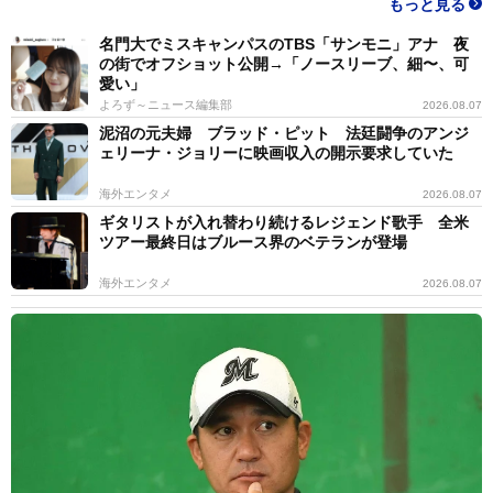
もっと見る
3/3
名門大でミスキャンパスのTBS「サンモニ」アナ 夜
の街でオフショット公開→「ノースリーブ、細〜、可
真心をこめて祈ることが大切（PhotoAC）
愛い」
よろず～ニュース編集部
2026.08.07
□ □
泥沼の元夫婦 ブラッド・ピット 法廷闘争のアンジ
ェリーナ・ジョリーに映画収入の開示要求していた
なんとなく習慣的に行っていた初詣、神社参拝にこのよ
海外エンタメ
2026.08.07
うな意味があったとは……。この取材を通じて、何事も
ギタリストが入れ替わり続けるレジェンド歌手 全米
所作、作法といった形だけでなく意図、理由をともなっ
ツアー最終日はブルース界のベテランが登場
た中身が大切だと改めて気付かされた。
海外エンタメ
2026.08.07
また、ついつい「お正月はお休みだから遠出をして、有
名な寺社にお詣り旅行に出かけよう」と思いがちだが、
静かに地元の氏神様にお詣りすることの大切さ、その意
義についてもよくわかった。筆者は、早速、地元の神社
に出かけようと思う。