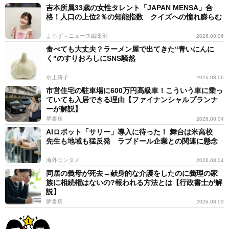
吉本所属33歳の女性タレント「JAPAN MENSA」合
三宅：目的の神社に到着したら、俗世から神聖な領域を
格！人口の上位2％の知能指数 クイズへの憧れ膨らむ
結界している鳥居をくぐって、決められた参道を通って
よろず～ニュース編集部
2026.08.06
参拝してください。手水舎で手と口をすすいだら、お喋
食べても大丈夫？ラーメン屋で出てきた“青いにんに
りするのも謹んでください。道中で露店などに立ち寄っ
く"のすりおろしにSNS騒然
て、飲み食いするなどはもってのほかです。
水上侑子
2026.08.06
市営住宅の駐車場に600万円高級車！こういう車に乗っ
本殿の前に達したら、お賽銭を上げるのですが、「賽」
ていても入居できる理由【ファイナンシャルプランナ
ーが解説】
とは、「カミから授かった福徳への感謝のしるしを奉
夢書房
2026.08.04
る」ということですから、紙で包んだ貨幣を丁重に神前
AIロボット「サリー」導入に待った！ 舞台は米高校
の賽銭箱へ供えましょう。拝礼の仕方や拍手の回数はそ
先生も地域も猛反発 ラブドール企業との関連に懸念
れぞれの神社で異なりますので、統一的な基準はありま
海外エンタメ
2026.08.04
せん。あくまで、真心を込めて祈ることが大切です。御
同居の義母が死去→献身的な介護をしたのに義理の家
札等を授かった場合は、丁寧に持ち帰り、自宅の神棚に
族に相続権はないの?報われる方法とは【行政書士が解
説】
供えましょう
夢書房
2026.08.03
ーーお賽銭について「お金を投げつけるのは良くないの