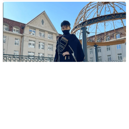
舌がん公表の元劇団四季俳優 クラファンで約300万円集まる→手
術成功 術後経過も報告｢まだまだ最悪ですが｣
よろず～ニュース編集部
2026.08.07
広島出身アイドル「被爆ピアノ」で「見上げてごらん
夜の星を」披露 平和願う楽曲も発売、Juice＝Juice
段原瑠々
よろず～ニュース編集部
2026.08.07
「♪たらこ～、たらこ～」CMの元子役 産前産後の体
重公開！昨年10月出産「全然減らないよなんでえええ
ええ」