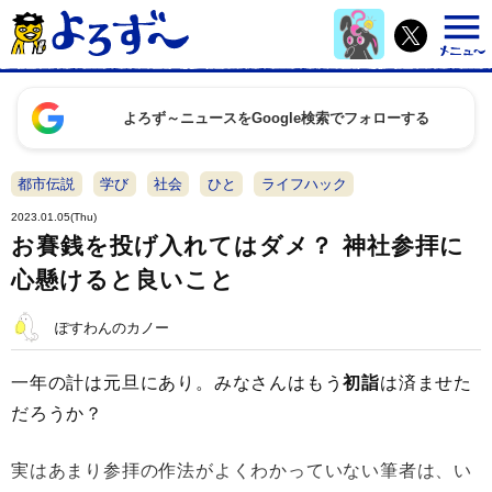
よろず～ニュースをGoogle検索でフォローする
都市伝説
学び
社会
ひと
ライフハック
2023.01.05(Thu)
お賽銭を投げ入れてはダメ？ 神社参拝に
心懸けると良いこと
ぽすわんのカノー
一年の計は元旦にあり。みなさんはもう
初詣
は済ませた
だろうか？
実はあまり参拝の作法がよくわかっていない筆者は、い