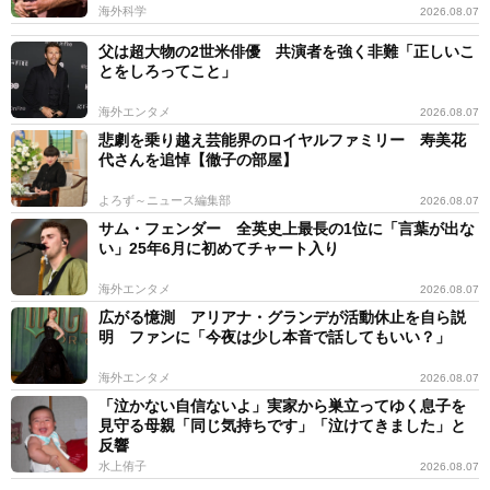
海外科学
2026.08.07
父は超大物の2世米俳優 共演者を強く非難「正しいこ
とをしろってこと」
海外エンタメ
2026.08.07
悲劇を乗り越え芸能界のロイヤルファミリー 寿美花
代さんを追悼【徹子の部屋】
よろず～ニュース編集部
2026.08.07
サム・フェンダー 全英史上最長の1位に「言葉が出な
い」25年6月に初めてチャート入り
海外エンタメ
2026.08.07
広がる憶測 アリアナ・グランデが活動休止を自ら説
明 ファンに「今夜は少し本音で話してもいい？」
海外エンタメ
2026.08.07
「泣かない自信ないよ」実家から巣立ってゆく息子を
見守る母親「同じ気持ちです」「泣けてきました」と
反響
水上侑子
2026.08.07