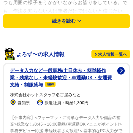
つも周囲の様子をうかがいながらお詣りをしている。で
も、作法を知らない人は筆者だけではないと信じたい。
気持ちよく新年を過ごすためにも、この機会に初詣と神
続きを読む
社参拝の作法について学んでみたいと思う。
自身も神職であり、神社や神道に詳しい
「神道国際学
会」
理事長の
三宅善信氏
に話を聞いた。
よろず〜の求人情報
求人情報一覧へ
データ入力など一般事務/土日休み・簡単軽作
業・残業なし・未経験歓迎・車通勤OK・交通費
支給・制服貸与
NEW
株式会社ホットスタッフ名古屋みなと
愛知県
派遣社員：時給1,300円
【仕事内容】<フォーマットに簡単なデータ入力や備品の補
充>残業なし/8:45～16:00勤務/車通勤OK <ここがポイント!>
事務デビュー応援!未経験者さん歓迎! ν 基本的なPC入力がで