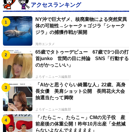
ではないか？」「いや銭音が厄払いになるから投げるべ
アクセスランキング
きでは？」などと様々な意見があるようですが、そのあ
NY沖で巨大ザメ、核廃棄物による突然変異
たりはいかがでしょうか？
体の可能性→シャーク＋ゴジラ「シャーク
ジラ」の捕獲作戦が展開
三宅：マスコミがニュースで取り上げる初詣風景は、三
が日の間だけでも何十万人、何百万人も参詣する有名な
海外エンタメ
65歳でタトゥーデビュー 67歳で3つ目の打
神社仏閣ばかりです。人混みに押されて賽銭箱の前まで
首junko 世間の目に持論 SNS「行動する
到達できない人々が仕方なしに賽銭を投げている風景が
のがかっこいい」
映り、それで「賽銭は投げるもの」と勘違いしている人
も居るようですが、丁重に神前に供えるという趣旨から
よろず～ニュース編集部
「AIかと思うぐらい綺麗な人」22歳、高身
も明らかに間違っていますし、自分より前方の方の後頭
長女優 美肩ショット公開 長岡花火大会
部にコインが当たったりしても危険です。それに、地元
抽選当たって満喫
の氏神様へ詣でれば人混みはないので、丁寧で落ち着い
よろず～ニュース編集部
た参拝ができるでしょう。
「♪たらこ～、たらこ～」CMの元子役 産
前産後の体重公開！昨年10月出産「全然減
日本の神祇信仰の良いところで、全国各地に多種多様な
らないよなんでえええええ」