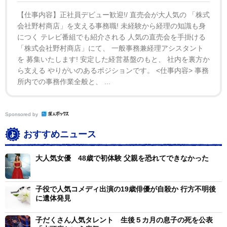
とで、それ以降彼から音沙汰はありませんでした。悲劇
【仕事内容】正社員デビュー歓迎!/ 直売会が大人気の 「株式
的な終わりのように見えますが、彼の家族や友人にとっ
会社野村商店」を支える事務職! 未経験から経理の知識も身
てこの悲しい物語の終幕となることを祈ります」との声
につく テレビ番組でも紹介される 人気の直売会を手掛ける
明を発表した。
「株式会社野村商店」にて、 一般事務兼経理アシスタント
を 募集いたします! 安定した経営基盤のもと、 社内を裏方か
ら支える やりがいのあるポジションです。 <仕事内容> 事務
所内での事務作業全般と、 ...
Sponsored by
おすすめニュース
大人気女優 48歳で初体験 父親を恐れてできなかった
子役で人気コメディ出演の19歳俳優が自殺か 行方不明後
に遺体発見
子だくさん人気タレント 生後５カ月の息子の死を公表