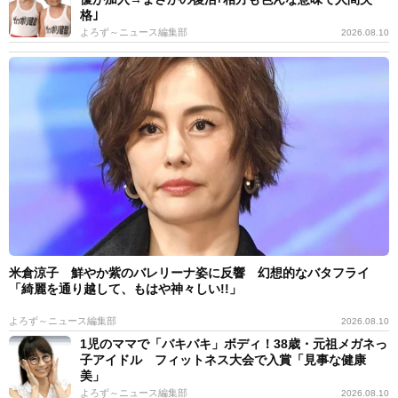
格｣
よろず～ニュース編集部
2026.08.10
米倉涼子 鮮やか紫のバレリーナ姿に反響 幻想的なバタフライ
「綺麗を通り越して、もはや神々しい!!」
よろず～ニュース編集部
2026.08.10
1児のママで「バキバキ」ボディ！38歳・元祖メガネっ
子アイドル フィットネス大会で入賞「見事な健康
美」
よろず～ニュース編集部
2026.08.10