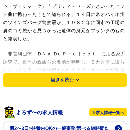
ゥ・ザ・ジャーク」「プリティ・ワーズ」といったヒッ
ト曲に携わったことで知られる。１４日に米オハイオ州
のツインズバーグ警察署が、１９８２年に同市の工場の
裏のゴミ袋から見つかった遺体の身元がフランクのもの
と発表した。
非営利団体「ＤＮＡ Ｄо Ｐｒｏｊｅｃｔ」による家系
調査で、遺体の親族らの名前が判明し、２カ月前に彼ら
によってフランクが特定されたそうで「オハイオ犯罪捜
査局の研究施設によって親類らが提供したＤＮＡサンプ
続きを読む
ルの分析がされました。そしてその身元がサミット郡検
視局のリサ・コーラー医師によって特定されたのです」
と地元警察は声明を発表している。
よろず〜の求人情報
求人情報一覧へ
フランクの死は殺人によるものと断定された一方で行
方不明や死に繋がる詳細は分かっていない状況だ。ちな
週2〜3日×扶養内OKの一般事務/選べる短時間&