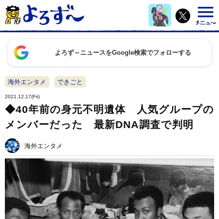
よろず～ニュースをGoogle検索でフォローする
海外エンタメ
できごと
2021.12.17(Fri)
◆40年前の身元不明遺体 人気グループの
メンバーだった 最新DNA調査で判明
海外エンタメ