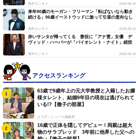
海外エンタメ
2026.08.10
来年90歳のモーガン・フリーマン「転ばないなら動き
続ける」96歳イーストウッドに倣って引退の意向なし
海外エンタメ
2026.08.10
赤いサンタが帰ってくる 妻役に「アナ雪」女優 デ
ヴィッド・ハーバーが「バイオレント・ナイト」続投
海外エンタメ
2026.08.10
アクセスランキング
63歳で9歳年上の元大学教授と入籍したお嬢
様タレント、結婚9年目の現在は逃げられて
いる!?【徹子の部屋】
よろず～ニュース編集部
16歳で正体を隠してデビュー！両親は超大
物のサラブレッド 3年前に他界した父への
想い【徹子の部屋】