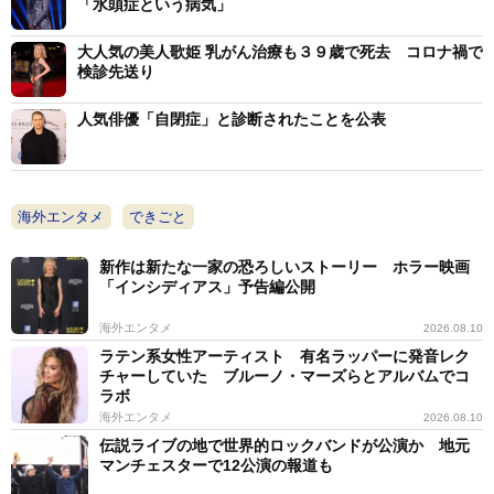
「水頭症という病気」
大人気の美人歌姫 乳がん治療も３９歳で死去 コロナ禍で
検診先送り
人気俳優「自閉症」と診断されたことを公表
海外エンタメ
できごと
新作は新たな一家の恐ろしいストーリー ホラー映画
「インシディアス」予告編公開
海外エンタメ
2026.08.10
ラテン系女性アーティスト 有名ラッパーに発音レク
チャーしていた ブルーノ・マーズらとアルバムでコ
ラボ
海外エンタメ
2026.08.10
伝説ライブの地で世界的ロックバンドが公演か 地元
マンチェスターで12公演の報道も