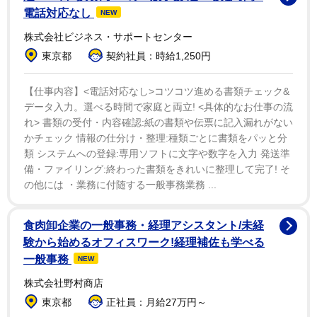
みに当時の法医による調査では１９８２年に見つかった
電話対応なし
NEW
その遺体は、死から２年から４年が経過していると発表
株式会社ビジネス・サポートセンター
されていた。
東京都
契約社員：時給1,250円
地元警察のエリック・ヘンデルショット刑事は「家族
【仕事内容】<電話対応なし>コツコツ進める書類チェック&
の方々に何らかの解答を示すことができて何よりです
データ入力。選べる時間で家庭と両立! <具体的なお仕事の流
れ> 書類の受付・内容確認:紙の書類や伝票に記入漏れがない
し、彼らの心の整理につながればと思います。彼には人
かチェック 情報の仕分け・整理:種類ごとに書類をパッと分
生がありました。それがここツインズバーグで終わった
類 システムへの登録:専用ソフトに文字や数字を入力 発送準
のです。誰かに命を奪われるかたちで」と話した。
備・ファイリング:終わった書類をきれいに整理して完了! そ
の他には ・業務に付随する一般事務業務 ...
一方同グループは今回の件についてＣＮＮに「フラン
キーは最初期のオージェイズのギタリストでソングライ
食肉卸企業の一般事務・経理アシスタント/未経
ターでした。彼は私たちと共にクリーブランドから外に
験から始めるオフィスワーク!経理補佐も学べる
一般事務
NEW
飛び出し、ロサンゼルスへと旅立ちましたが、恋仲だっ
た地元の女性と離れる事が耐えられず少ししてまたクリ
株式会社野村商店
ーブランドへと戻ったのです。それが1960年代半ばのこ
東京都
正社員：月給27万円～