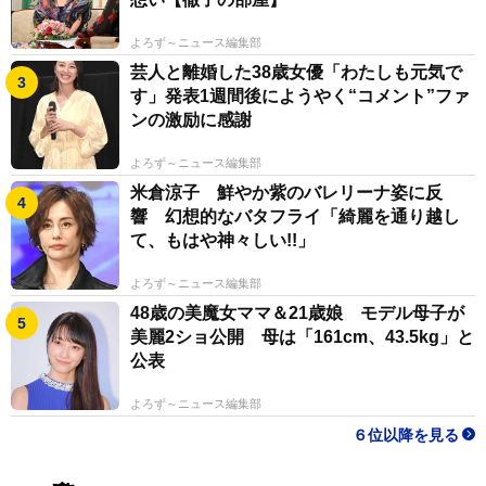
よろず～ニュース編集部
芸人と離婚した38歳女優「わたしも元気で
す」発表1週間後にようやく“コメント”ファ
ンの激励に感謝
よろず～ニュース編集部
米倉涼子 鮮やか紫のバレリーナ姿に反
響 幻想的なバタフライ「綺麗を通り越し
て、もはや神々しい!!」
よろず～ニュース編集部
48歳の美魔女ママ＆21歳娘 モデル母子が
美麗2ショ公開 母は「161cm、43.5kg」と
公表
よろず～ニュース編集部
６位以降を見る