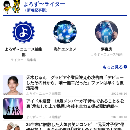
よろず〜ライター
（新着記事順）
よろず～ニュース編集
海外エンタメ
夢書房
部
よろず～ニュース特約
ライター・編集者
もっと見る
天木じゅん グラビア卒業日迎え心境告白「デビュー
したその日から、唯一無二だった」ファンは早くも復
活期待
よろず～ニュース編集部
2026.08.10
アイドル運営 18歳メンバーが子持ちであることを公
表｢承知した上で採用｣今後も全力支援&活動継続へ
よろず～ニュース編集部
2026.08.10
25年末に解散した人気お笑いコンビ “元天才子役”俳
優が加入→まさかの復活｢相方も色んな意味で人間失