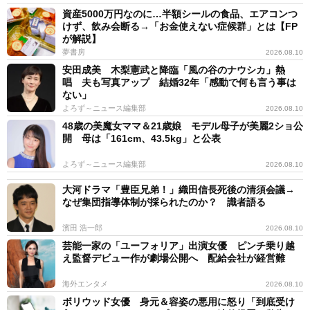
資産5000万円なのに…半額シールの食品、エアコンつ
けず、飲み会断る→「お金使えない症候群」とは【FP
が解説】
夢書房
2026.08.10
安田成美 木梨憲武と降臨「風の谷のナウシカ」熱
唱 夫も写真アップ 結婚32年「感動で何も言う事は
ない」
よろず～ニュース編集部
2026.08.10
48歳の美魔女ママ＆21歳娘 モデル母子が美麗2ショ公
開 母は「161cm、43.5kg」と公表
よろず～ニュース編集部
2026.08.10
大河ドラマ「豊臣兄弟！」織田信長死後の清須会議→
なぜ集団指導体制が採られたのか？ 識者語る
濱田 浩一郎
2026.08.10
芸能一家の「ユーフォリア」出演女優 ピンチ乗り越
え監督デビュー作が劇場公開へ 配給会社が経営難
海外エンタメ
2026.08.10
ボリウッド女優 身元＆容姿の悪用に怒り「到底受け