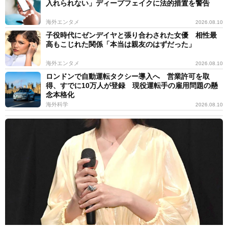
入れられない」ディープフェイクに法的措置を警告
海外エンタメ
2026.08.10
子役時代にゼンデイヤと張り合わされた女優 相性最
高もこじれた関係「本当は親友のはずだった」
海外エンタメ
2026.08.10
ロンドンで自動運転タクシー導入へ 営業許可を取
得、すでに10万人が登録 現役運転手の雇用問題の懸
念本格化
海外科学
2026.08.10