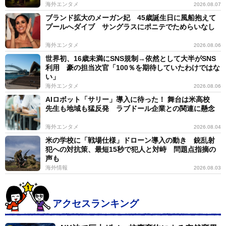
海外エンタメ
2026.08.07
ブランド拡大のメーガン妃 45歳誕生日に風船抱えて
プールへダイブ サングラスにポニテでためらいなし
海外エンタメ
2026.08.06
世界初、16歳未満にSNS規制→依然として大半がSNS
利用 豪の担当次官「100％を期待していたわけではな
い」
海外エンタメ
2026.08.06
AIロボット「サリー」導入に待った！ 舞台は米高校
先生も地域も猛反発 ラブドール企業との関連に懸念
海外エンタメ
2026.08.04
米の学校に「戦場仕様」ドローン導入の動き 銃乱射
犯への対抗策、最短15秒で犯人と対峙 問題点指摘の
声も
海外情報
2026.08.03
アクセスランキング