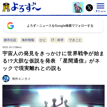
よろず～ニュースをGoogle検索でフォローする
都市伝説
海外情報
ひと
IT・科学
できごと
2022.10.17(Mon)
宇宙人の発見をきっかけに世界戦争が始ま
る!?大胆な仮説を発表 「星間通信」がネ
ックで現実離れとの説も
海外エンタメ