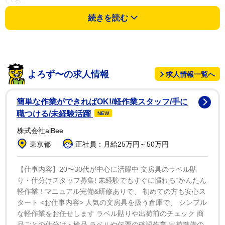
いる。
続きを読む
一方で、スペース・ポリシー誌に発表された別の論文
では、この懸念は根拠のないもので星間通信を理由に、
まず現実とはならないと主張している。論文の著者であ
るジェイソン・T.ライト氏はニューズウィーク誌に
よろず〜の求人情報
求人情報一覧へ
「（ある国の）政府がその情報を独占するためにできる
ことは非常に限られています」と述べている。
簡単な作業ができればOK!/軽作業スタッフ/手に
職つける/未経験活躍
NEW
ただ、ライト氏は宇宙人の発見こそ未だされていない
株式会社alBee
もののこう警告している。「宇宙人に関する無線探査は
東京都
正社員：月給25万円～50万円
本当に表面的なものにすぎません。ですから誰かが隠れ
ていると考える理由もありません。彼らはすでにオープ
【仕事内容】20〜30代が中心に活躍中 文房具のラベル貼
ンに存在しており、私たちが未だにその星や周波数を押
り・仕分けスタッフ募集! 未経験でもすぐに慣れる“かんたん
軽作業”! マニュアル完備&研修ありで、 初めての方も安心ス
さえていないだけかもしれないのです」
タート <お仕事内容> 人気の文房具を扱う倉庫で、 シンプル
な軽作業をお任せします ラベル貼りや出荷前のチェック 商
品ごとの仕分け・検品 ラベルや伝票の確認作業 出荷準備の