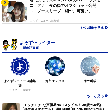
名門大でミスキャンパスのTBS「サンモ
ニ」アナ 夜の街でオフショット公開
→「ノースリーブ、細〜、可愛い」
よろず～ニュース編集部
６位以降を見る
よろず〜ライター
（新着記事順）
よろず～ニュース編集
海外エンタメ
海外科学
部
ライター・編集者
もっと見る
｢モッチモチ｣な声優界No.1スタイル！ 38歳の本気に
｢身体張りすぎてる｣ 井口裕香｢FLASH｣初登場で表紙