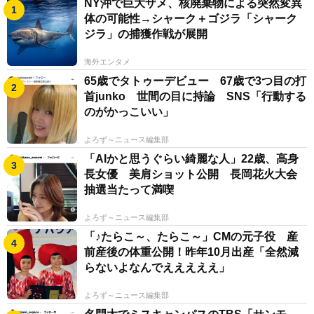
NY沖で巨大ザメ、核廃棄物による突然変異
体の可能性→シャーク＋ゴジラ「シャーク
ジラ」の捕獲作戦が展開
海外エンタメ
65歳でタトゥーデビュー 67歳で3つ目の打
首junko 世間の目に持論 SNS「行動する
のがかっこいい」
よろず～ニュース編集部
「AIかと思うぐらい綺麗な人」22歳、高身
長女優 美肩ショット公開 長岡花火大会
抽選当たって満喫
よろず～ニュース編集部
「♪たらこ～、たらこ～」CMの元子役 産
前産後の体重公開！昨年10月出産「全然減
らないよなんでえええええ」
よろず～ニュース編集部