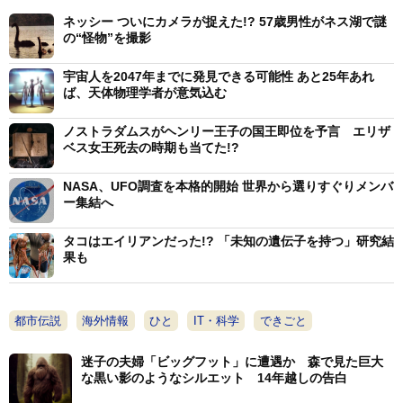
ネッシー ついにカメラが捉えた!? 57歳男性がネス湖で謎
の“怪物”を撮影
宇宙人を2047年までに発見できる可能性 あと25年あれ
ば、天体物理学者が意気込む
ノストラダムスがヘンリー王子の国王即位を予言 エリザ
ベス女王死去の時期も当てた!?
NASA、UFO調査を本格的開始 世界から選りすぐりメンバ
ー集結へ
タコはエイリアンだった!? 「未知の遺伝子を持つ」研究結
果も
都市伝説
海外情報
ひと
IT・科学
できごと
迷子の夫婦「ビッグフット」に遭遇か 森で見た巨大
な黒い影のようなシルエット 14年越しの告白