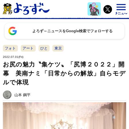
よろず～ニュースをGoogle検索でフォローする
フォト
アート
ひと
東京
2022.07.01(Fri)
お尻の魅力〝集ケツ〟「尻博２０２２」開
幕 美南ナミ「日常からの解放」自らモデ
ルで体現
山本 鋼平