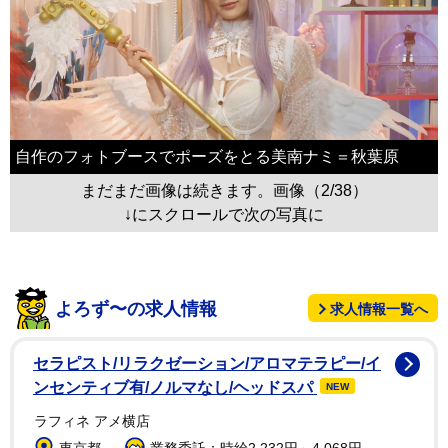
自作のフォトブースでポーズをとる美南ナミ＝秋葉原
まだまだ画像は続きます。画像（2/38）
↓にスクロールで次の写真に
よろず〜の求人情報
求人情報一覧へ
セラピスト/リラクゼーション/アロマテラピー/イ
ンセンティブ有/ノルマなし/ヘッドスパ
NEW
ラフィネ アメ横店
東京都
業務委託：時給2,232円～4,068円