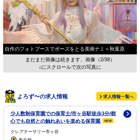
自作のフォトブースでポーズをとる美南ナミ＝秋葉原
まだまだ画像は続きます。画像（2/38）
↓にスクロールで次の写真に
よろず〜の求人情報
求人情報一覧へ
少人数制保育園での保育士/市ヶ谷駅徒歩3分/都
心でも自然との触れあいを楽める保育園
NEW
クレアナーサリー市ヶ谷
東京都