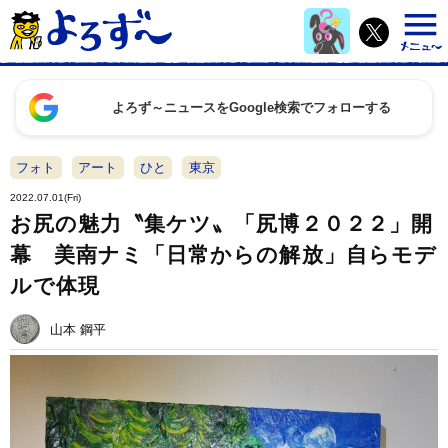
よろず～ニュースをGoogle検索でフォローする
フォト
アート
ひと
東京
2022.07.01(Fri)
お尻の魅力〝集ケツ〟「尻博２０２２」開
幕 美南ナミ「日常からの解放」自らモデ
ルで体現
山本 鋼平