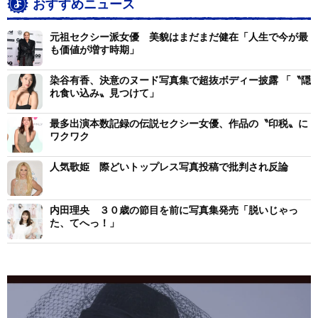
おすすめニュース
元祖セクシー派女優 美貌はまだまだ健在「人生で今が最
も価値が増す時期」
染谷有香、決意のヌード写真集で超抜ボディー披露 「〝隠
れ食い込み〟見つけて」
最多出演本数記録の伝説セクシー女優、作品の〝印税〟に
ワクワク
人気歌姫 際どいトップレス写真投稿で批判され反論
内田理央 ３０歳の節目を前に写真集発売「脱いじゃっ
た、てへっ！」