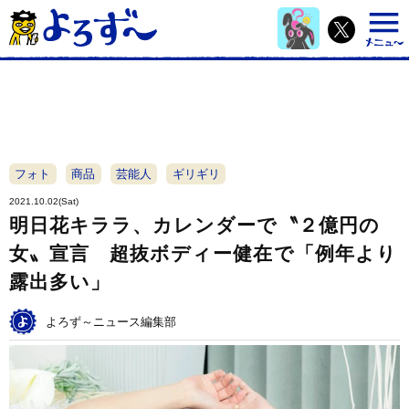
フォト
商品
芸能人
ギリギリ
2021.10.02(Sat)
明日花キララ、カレンダーで〝２億円の
女〟宣言 超抜ボディー健在で「例年より
露出多い」
よろず～ニュース編集部