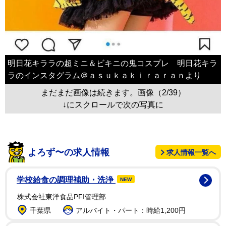
明日花キララの超ミニ＆ビキニの鬼コスプレ 明日花キラ
ラのインスタグラム＠ａｓｕｋａｋｉｒａｒａｎより
まだまだ画像は続きます。画像（2/39）
↓にスクロールで次の写真に
よろず〜の求人情報
求人情報一覧へ
学校給食の調理補助・洗浄
NEW
株式会社東洋食品PFI管理部
千葉県
アルバイト・パート：時給1,200円