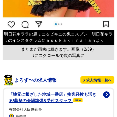
明日花キララの超ミニ＆ビキニの鬼コスプレ 明日花キラ
ラのインスタグラム＠ａｓｕｋａｋｉｒａｒａｎより
まだまだ画像は続きます。画像（2/39）
↓にスクロールで次の写真に
よろず〜の求人情報
求人情報一覧へ
「地元に根ざした地域一番店」接客経験も活き
る!葬祭の会場準備&受付スタッフ
NEW
有限会社大阪屋葬祭
愛知県