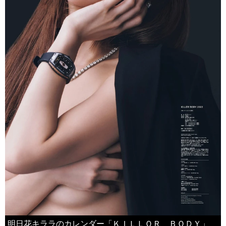
明日花キララのカレンダー「ＫＩＬＬＯＲ ＢＯＤＹ」