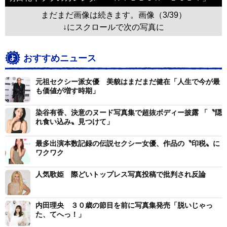
まだまだ画像は続きます。画像（3/39）
↓にスクロールで次の写真に
おすすめニュース
元祖セクシー派女優 美貌はまだまだ健在「人生で今が最
も価値が増す時期」
染谷有香、決意のヌード写真集で超抜ボディー披露 「〝隠
れ食い込み〟見つけて」
最多出演本数記録の伝説セクシー女優、作品の〝印税〟に
ワクワク
人気歌姫 際どいトップレス写真投稿で批判され反論
内田理央 ３０歳の節目を前に写真集発売「脱いじゃっ
た、てへっ！」