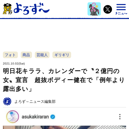
フォト
商品
芸能人
ギリギリ
2021.10.02(Sat)
明日花キララ、カレンダーで〝２億円の
女〟宣言 超抜ボディー健在で「例年より
露出多い」
よろず～ニュース編集部