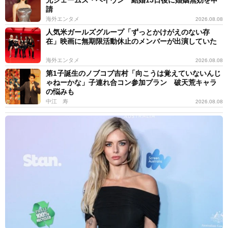
請
海外エンタメ
2026.08.08
人気米ガールズグループ「ずっとかけがえのない存
在」映画に無期限活動休止のメンバーが出演していた
海外エンタメ
2026.08.08
第1子誕生のノブコブ吉村「向こうは覚えていないんじ
ゃねーかな」子連れ合コン参加プラン 破天荒キャラ
の悩みも
中江 寿
2026.08.08