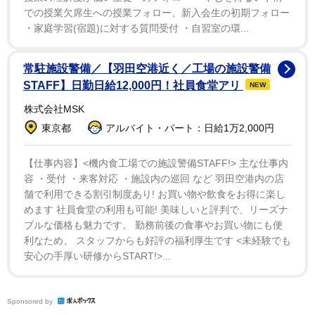
での授業欠席生への授業フォロー、新入会生の初期フォロー
・家庭学習(宿題)に対する質問受付 ・自習室の環...
常駐施設警備／【羽田空港近く／工場の施設警備
STAFF】日勤日給12,000円！社員食堂アリ
NEW
株式会社MSK
東京都
アルバイト・パート：日給1万2,000円
【仕事内容】<機内食工場での施設警備STAFF!> 主な仕事内
容 ・受付 ・来客対応 ・施設内の巡回 など 羽田空港内の店
舗で利用できる割引制度あり! お買い物や飲食をお得に楽し
めます 社員食堂の利用も可能! 美味しいと評判で、リーズナ
ブルな価格も魅力です。 勤務前後の食事やお買い物にも便
利なため、 スタッフからも好評の福利厚生です <未経験でも
安心の手厚い研修からSTART!>...
Sponsored by