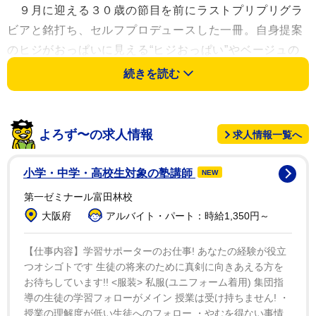
９月に迎える３０歳の節目を前にラストプリプリグラ
ビアと銘打ち、セルフプロデュースした一冊。自身提案
のヒジがおっぱいに見える“ヒジおっぱい”やベージュの
下着でお風呂に入る“ぬれベージュ”などセクシーな内容
続きを読む
となっており「『脱いじゃった、てへっ』みたいな写真
集。自分史上、一番盛れてます」と胸を張った。
よろず〜の求人情報
求人情報一覧へ
３０代で目指すは、ずっと夢だったアニメ声優。サブ
カル好きのキャラが浸透しており「洗練されるのは嫌だ
小学・中学・高校生対象の塾講師
NEW
な、ずっとカオスでいたいなという反骨精神もありま
第一ゼミナール富田林校
す」と独特なワードで展望を語った。
大阪府
アルバイト・パート：時給1,350円～
【仕事内容】学習サポーターのお仕事! あなたの経験が役立
つオシゴトです 生徒の将来のために真剣に向きあえる方を
お待ちしています!! <服装> 私服(ユニフォーム着用) 集団指
導の生徒の学習フォローがメイン 授業は受け持ちません! ・
授業の理解度が低い生徒へのフォロー ・やむを得ない事情