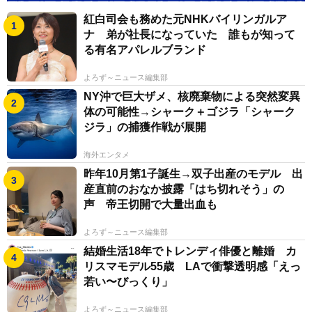
紅白司会も務めた元NHKバイリンガルア
ナ 弟が社長になっていた 誰もが知って
る有名アパレルブランド
よろず～ニュース編集部
NY沖で巨大ザメ、核廃棄物による突然変異
体の可能性→シャーク＋ゴジラ「シャーク
ジラ」の捕獲作戦が展開
海外エンタメ
昨年10月第1子誕生→双子出産のモデル 出
産直前のおなか披露「はち切れそう」の
声 帝王切開で大量出血も
よろず～ニュース編集部
結婚生活18年でトレンディ俳優と離婚 カ
リスマモデル55歳 LAで衝撃透明感「えっ
若い〜びっくり」
よろず～ニュース編集部