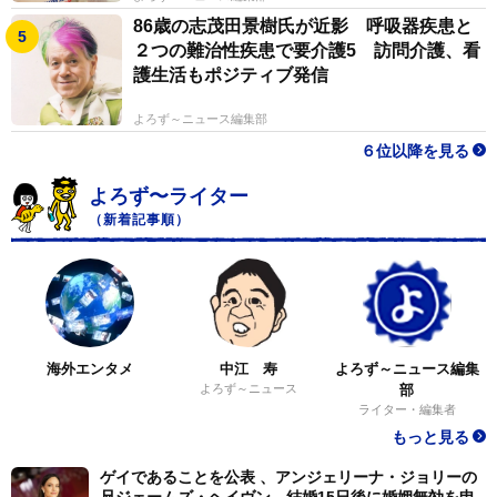
86歳の志茂田景樹氏が近影 呼吸器疾患と
２つの難治性疾患で要介護5 訪問介護、看
護生活もポジティブ発信
よろず～ニュース編集部
６位以降を見る
よろず〜ライター
（新着記事順）
海外エンタメ
中江 寿
よろず～ニュース編集
よろず～ニュース
部
ライター・編集者
もっと見る
ゲイであることを公表 、アンジェリーナ・ジョリーの
兄ジェームズ・ヘイヴン 結婚15日後に婚姻無効を申