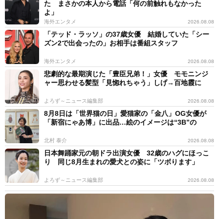
た まさかの本人から電話「何の前触れもなかった
よ」
海外エンタメ
2026.08.08
「テッド・ラッソ」の37歳女優 結婚していた「シー
ズン2で出会ったの」お相手は番組スタッフ
海外エンタメ
2026.08.08
悲劇的な最期演じた「豊臣兄弟！」女優 モモニンジ
ャー思わせる髪型「見惚れちゃう」しげ→百地霞に
よろず～ニュース編集部
2026.08.08
8月8日は「世界猫の日」愛猫家の「金八」OG女優が
「新宿にゃあ博」に出品…絵のイメージは“3B”の
北村 泰介
2026.08.08
日本舞踊家元の朝ドラ出演女優 32歳のハグにほっこ
り 同じ8月生まれの愛犬との姿に「ツボります」
よろず～ニュース編集部
2026.08.08