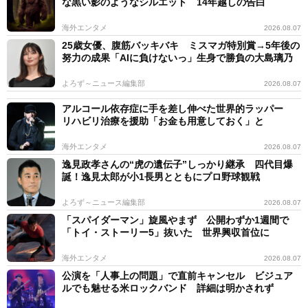
な黒い影のようなシルエット 14年越しの告白
海外エンタメ
2026.08.07
25歳女優、腹筋バッキバキ ミスマガ特別賞→5年後の
努力の成果「AIに負けないっ」生身で勝負の大島璃乃
よろず～ニュース編集部
2026.08.07
アルコール依存症に手を差し伸べた世界的ラッパー
リハビリ治療を援助「お金も用意しておく」と
海外エンタメ
2026.08.07
逸見政孝さんの“虎の遺伝子”しっかり継承 四代目爆
誕！逸見太郎が小1長男とともにプロ野球観戦
よろず～ニュース編集部
2026.08.07
「スパイダーマン」旋風やまず 公開わずか1週間で
「トイ・ストーリー5」抜いた 世界興収首位に
海外エンタメ
2026.08.07
公演を「人事上の問題」で直前キャンセル ビジュア
ルでも魅せる米ロックバンド 詳細は明かされず