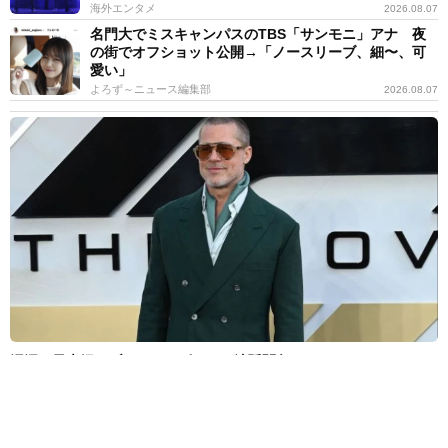
海外エンタメ
2026.08.07
名門大でミスキャンパスのTBS「サンモニ」アナ 夜
の街でオフショット公開→「ノースリーブ、細〜、可
愛い」
よろず～ニュース編集部
2026.08.07
泥沼の元夫婦 ブラッド・ピット 法廷闘争のアンジェリーナ・ジ
ョリーに映画収入の開示要求していた
海外エンタメ
2026.08.07
ギタリストが入れ替わり続けるレジェンド歌手 全米