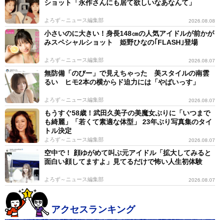
ショット「永作さんにも居て欲しいなあなんて」
よろず～ニュース編集部
2026.08.08
小さいのに大きい！身長148㎝の人気アイドルが前かが
みスペシャルショット 姫野ひなの｢FLASH｣登場
よろず～ニュース編集部
2026.08.07
無防備「のびー」で見えちゃった 美スタイルの南雲
るい ヒモ2本の横からド迫力には「やばいっす」
よろず～ニュース編集部
2026.08.07
もうすぐ58歳！武田久美子の美魔女ぶりに「いつまで
も綺麗」「若くて素適な体型」 23年ぶり写真集のタイ
トル決定
よろず～ニュース編集部
2026.08.07
空中で！ 顔ゆがめて叫ぶ元アイドル「拡大してみると
面白い顔してますよ」見てるだけで怖い人生初体験
よろず～ニュース編集部
2026.08.07
アクセスランキング