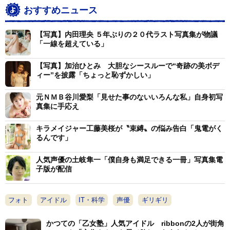
おすすめニュース
【写真】内田理央 ５年ぶりの２０代ラスト写真集が物議
「一線を超えている」
【写真】加治ひとみ 大胆なシースルーで“奇跡の美ボデ
ィー”を披露「ちょっと恥ずかしい」
元ＮＭＢ谷川愛梨「見せた事のないいろんな私」自身初写
真集に手応え
キラメイジャー工藤美桜が〝束縛〟の悩み告白「鬼電がく
るんです」
人気声優の土岐隼一「僕自身も満足できる一冊」写真集電
子版が配信
フォト
アイドル
IT・科学
声優
ギリギリ
かつての「乙女塾」人気アイドル ribbonの2人が街角