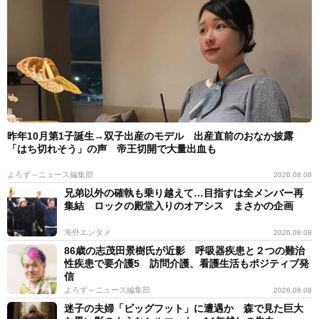
昨年10月第1子誕生→双子出産のモデル 出産直前のおなか披露
「はち切れそう」の声 帝王切開で大量出血も
よろず～ニュース編集部
2026.08.08
兄弟以外の確執も乗り越えて…目指すは全メンバー再
集結 ロックの殿堂入りのオアシス まさかの企画
海外エンタメ
2026.08.08
86歳の志茂田景樹氏が近影 呼吸器疾患と２つの難治
性疾患で要介護5 訪問介護、看護生活もポジティブ発
信
よろず～ニュース編集部
2026.08.08
迷子の夫婦「ビッグフット」に遭遇か 森で見た巨大