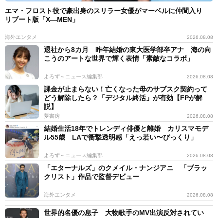
エマ・フロスト役で豪出身のスリラー女優がマーベルに仲間入り
リブート版「X―MEN」
海外エンタメ
2026.08.08
退社から8カ月 昨年結婚の東大医学部卒アナ 海の向
こうのアートな世界で輝く表情「素敵なコラボ」
よろず～ニュース編集部
2026.08.08
課金が止まらない！亡くなった母のサブスク契約って
どう解除したら？「デジタル終活」が有効【FPが解
説】
夢書房
2026.08.08
結婚生活18年でトレンディ俳優と離婚 カリスマモデ
ル55歳 LAで衝撃透明感「えっ若い〜びっくり」
よろず～ニュース編集部
2026.08.08
「エターナルズ」のクメイル・ナンジアニ 「ブラッ
クリスト」作品で監督デビュー
海外エンタメ
2026.08.08
世界的名優の息子 大物歌手のMV出演反対されてい