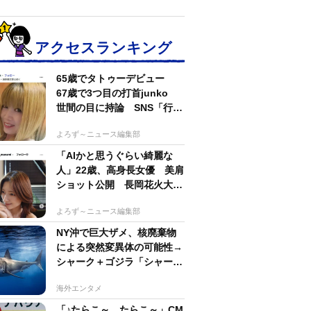
アクセスランキング
65歳でタトゥーデビュー
67歳で3つ目の打首junko
世間の目に持論 SNS「行動
するのがかっこいい」
よろず～ニュース編集部
「AIかと思うぐらい綺麗な
人」22歳、高身長女優 美肩
ショット公開 長岡花火大会
抽選当たって満喫
よろず～ニュース編集部
NY沖で巨大ザメ、核廃棄物
による突然変異体の可能性→
シャーク＋ゴジラ「シャーク
ジラ」の捕獲作戦が展開
海外エンタメ
「♪たらこ～、たらこ～」CM