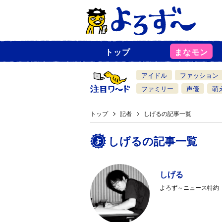
トップ
まなモン
ニ
ュ
ー
アイドル
ファッション
ス
一
ファミリー
声優
萌
覧
トップ
記者
しげるの記事一覧
しげるの記事一覧
しげる
よろず～ニュース特約