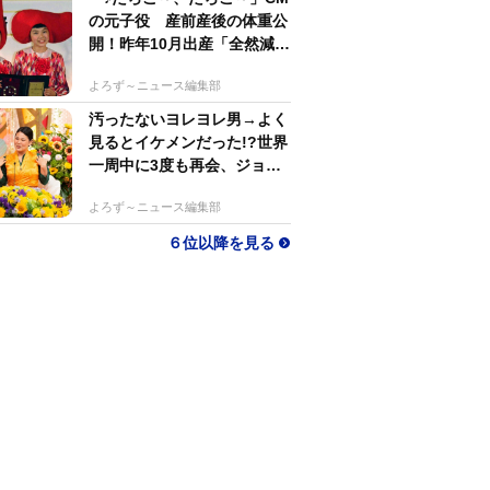
の元子役 産前産後の体重公
開！昨年10月出産「全然減ら
ないよなんでえええええ」
よろず～ニュース編集部
汚ったないヨレヨレ男→よく
見るとイケメンだった!?世界
一周中に3度も再会、ジョー
ジアの“記憶無し"夜から結婚
よろず～ニュース編集部
へ！【新婚さん】
６位以降を見る