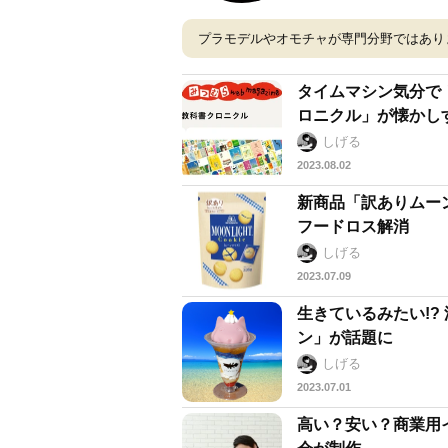
プラモデルやオモチャが専門分野ではあり
タイムマシン気分で！国語
ロニクル」が懐かし
しげる
2023.08.02
新商品「訳ありムーンライト」が話題 
フードロス解消
しげる
2023.07.09
生きているみたい!
ン」が話題に
しげる
2023.07.01
高い？安い？商業用