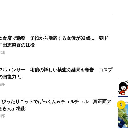
飲食店で勤務 子役から活躍する女優が32歳に 朝ド
戸田恵梨香の妹役
集部
フルエンサー 術後の詳しい検査の結果を報告 コスプ
回復力!!」
集部
里、ぴったりニットでぱっくん＆チュルチュル 真正面ア
そきん」堪能
集部