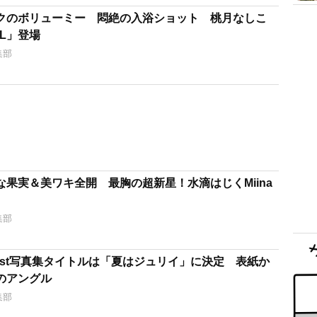
クのボリューミー 悶絶の入浴ショット 桃月なしこ
LL」登場
集部
果実＆美ワキ全開 最胸の超新星！水滴はじくMiina
集部
1st写真集タイトルは「夏はジュリイ」に決定 表紙か
のアングル
集部