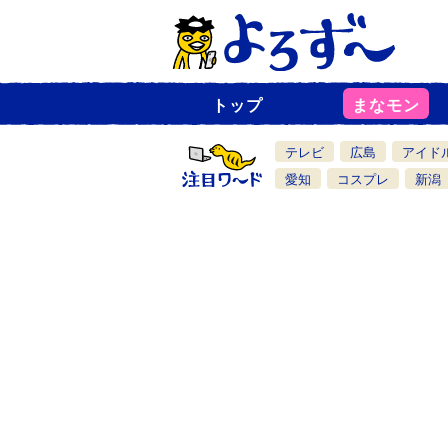
トップ
まなモン
ニ
ュ
ー
テレビ
広島
アイド
ス
一
愛知
コスプレ
新潟
覧