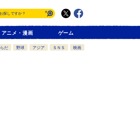
アニメ・漫画
ゲーム
らだ
野球
アジア
ＳＮＳ
映画