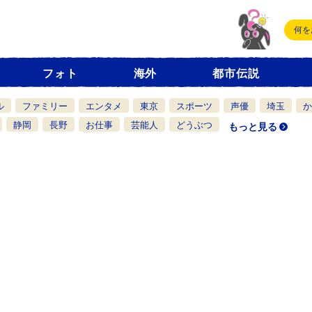
フォト
海外
都市伝説
ル
ファミリー
エンタメ
東京
スポーツ
声優
埼玉
か
静岡
長野
お仕事
芸能人
どうぶつ
もっと見る