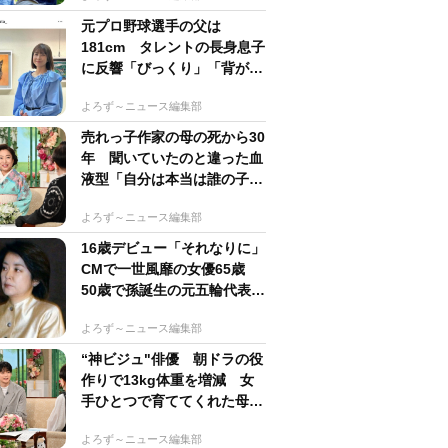
元プロ野球選手の父は
181cm タレントの長身息子
に反響「びっくり」「背が高
すぎる」母162cm 姉は声優
よろず～ニュース編集部
売れっ子作家の母の死から30
年 聞いていたのと違った血
液型「自分は本当は誰の子
か」【徹子の部屋】
よろず～ニュース編集部
16歳デビュー「それなりに」
CMで一世風靡の女優65歳
50歳で孫誕生の元五輪代表と
花火大会 カズ息子の師匠
よろず～ニュース編集部
“神ビジュ"俳優 朝ドラの役
作りで13kg体重を増減 女
手ひとつで育ててくれた母へ
の想い【徹子の部屋】
よろず～ニュース編集部