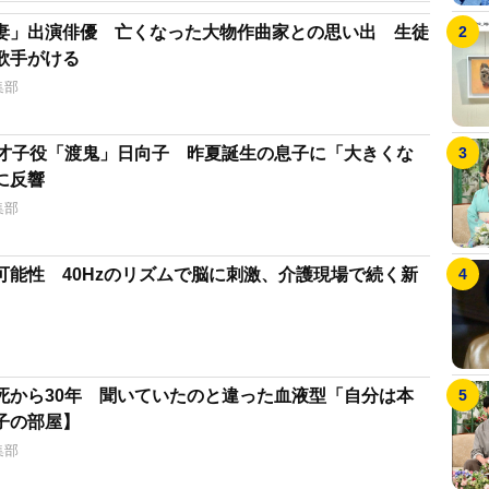
妻」出演俳優 亡くなった大物作曲家との思い出 生徒
歌手がける
集部
天才子役「渡鬼」日向子 昨夏誕生の息子に「大きくな
に反響
集部
可能性 40Hzのリズムで脳に刺激、介護現場で続く新
死から30年 聞いていたのと違った血液型「自分は本
子の部屋】
集部