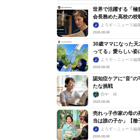
世界で活躍する「極
会長務めた高校の校
よろず～ニュース編
2026.08.06
30歳ママになった
ってる」愛らしい姿
よろず～ニュース編
2026.08.06
認知症ケアに“音”の
たな挑戦
田中 靖
2026.08.06
売れっ子作家の母の
当は誰の子か」【徹
よろず～ニュース編
2026.08.06