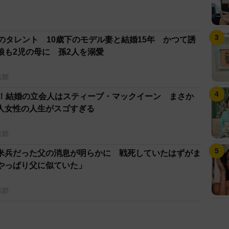
のタレント 10歳下のモデル妻と結婚15年 かつて誘
娘も2児の母に 孫2人を溺愛
集部
歳！結婚の立会人はスティーブ・マックイーン まさか
人女性の人生がスゴすぎる
集部
米兵だった父の消息が明らかに 戦死していたはずがま
やっぱり父に似ていた」
集部