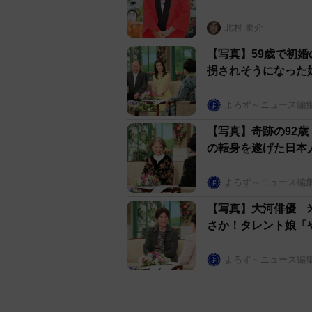
北村 泰介
【写真】59歳で初婚
拐されそうになった
よろず～ニュース編
【写真】奇跡の92
の転身を遂げた日本
よろず～ニュース編
【写真】大河俳優 
さか！タレント娘「
よろず～ニュース編