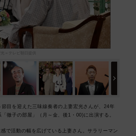
宏光＝テレビ朝日提供
節目を迎えた三味線奏者の上妻宏光さんが、24年
系「徹子の部屋」（月～金、後1・00)に出演する。
感で活動の幅を広げている上妻さん。サラリーマン