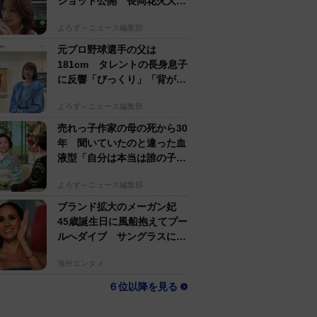
ショット公開 長岡花火大会
抽選当たって満喫
よろず～ニュース編集部
元プロ野球選手の父は
181cm タレントの長身息子
に反響「びっくり」「背が高
すぎる」母162cm 姉は声優
よろず～ニュース編集部
売れっ子作家の母の死から30
年 聞いていたのと違った血
液型「自分は本当は誰の子
か」【徹子の部屋】
よろず～ニュース編集部
ブランド拡大のメーガン妃
45歳誕生日に風船抱えてプー
ルへダイブ サングラスにポ
ニテでためらいなし
海外エンタメ
６位以降を見る