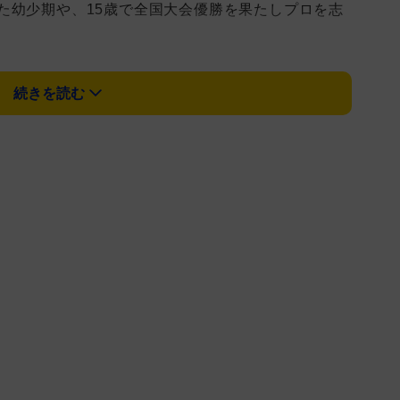
た幼少期や、15歳で全国大会優勝を果たしプロを志
歳の息子とともに三味線を演奏し、親子共演を果たし
続きを読む
せた際のエピソードとともに、次世代へ音をつなぐ父
を志願するきっかけとなった代表曲「紙の舞」の生
軽三味線を後世に遺すため、譜面化に取り組む情熱な
を語る。
は、自身のライフワーク的な主演舞台「志村魂」で
志村和子さんが2015年11月に他界したときには、
ゃん！頑張って！」と掛け声をしていたことを明か
すよ。普段は間違えないのに、3回か4回間違えちゃ
母と三味線の思い出を振り返っていた。