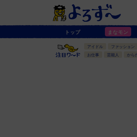
トップ
まなモン
ニ
ュ
ー
アイドル
ファッション
ス
一
お仕事
芸能人
から
覧