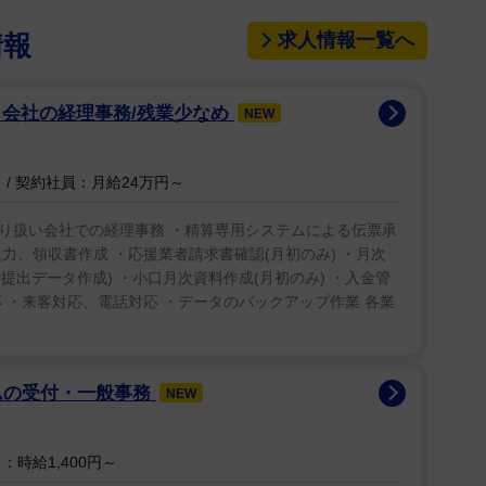
「風林火山～月冴ゆ夜～」を披露したこともあっ
求人情報一覧へ
情報
て「一番の勉強家で熱心。加トちゃん(加藤茶)が天
たとおり、三味線も見事に自分のものにしていた。
ィ会社の経理事務/残業少なめ
NEW
、東京スカパラダイスオーケストラと競演し、見事な
/ 契約社員：月給24万円～
り扱い会社での経理事務 ・精算専用システムによる伝票承
力、領収書作成 ・応援業者請求書確認(月初のみ) ・月次
士提出データ作成) ・小口月次資料作成(月初のみ) ・入金管
 ・来客対応、電話対応 ・データのバックアップ作業 各業
ムの受付・一般事務
NEW
時給1,400円～