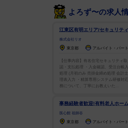
「志村魂」で上妻さんが作曲した
よろず〜の求人
た。仲本工事さんが志村さんについ
才型なら、志村は努力家」と評し
江東区有明エリア/セキュリテ
また2016年のCMでは上妻さん
株式会社リオ
腕前を披露していた。
東京都
アルバイト・パート 
【仕事内容】有名住宅セキュリティ取
認・支払処理 ・入金確認、受注台帳入
処理 (月初のみ 売掛金締め処理 会計
理表入力 ・精算専用システム研修対応
務について、丁寧にお教えいた...
事務経験者歓迎!有料老人ホー
医心館 祖師谷
東京都
アルバイト・パート：