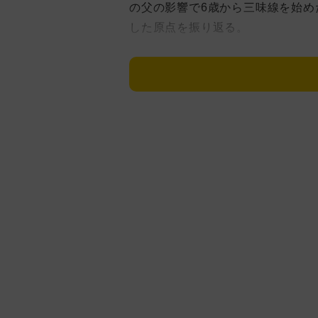
の父の影響で6歳から三味線を始め
した原点を振り返る。
昨年のニューヨーク公演では18
た。異国の地で現地の観客を沸か
としての表情をのぞかせる。
さらに、志村けんさんが弟子入り
演奏も披露。即興演奏が基本の津
ど、百年先を見据えた伝統の未来
上妻さんに弟子入りした志村さん
も三味線を披露していたほど。母・
母が三味線のコーナーで「けんち
し、「静かになった時に声出すんで
って。どうも緊張しちゃって」と