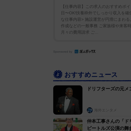
【仕事内容】この求人のおすすめポイン
日〜OK!扶養枠外でしっかり収入を確
な仕事内容> 施設運営が円滑にまわ
作成などの一般事務 ご家族様や来客時
月々の費用請求 ご...
Sponsored by
おすすめニュース
ドリフターズの元メ
海外エンタメ
仲本工事さんの「ド
ビートルズ公演の舞