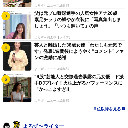
よろず～ニュース編集部
父は元プロ野球選手の人気女性アナ26歳
素足チラリの鮮やか衣装に「写真集出しま
しょう」「いつも輝いて」の声
よろず～調査班【ライフ】
芸人と離婚した38歳女優「わたしも元気で
す」発表1週間後にようやく“コメント”ファ
ンの激励に感謝
よろず～ニュース編集部
“6股”芸能人と交際過去暴露の元女優 ド派
手DJプレイ！火柱上がるパフォーマンスに
「かっこよすぎ!!」
よろず～ニュース編集部
６位以降を見る
よろず〜ライター