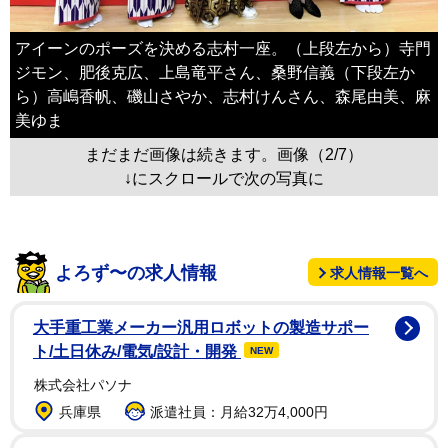
アイーンのポーズを決める志村一座。（上段左から）寺門
ジモン、肥後克広、上島竜平さん、桑野信義（下段左か
ら）高嶋香帆、磯山さやか、志村けんさん、森尾由美、麻
美ゆま
まだまだ画像は続きます。画像（2/7）
↓にスクロールで次の写真に
よろず〜の求人情報
求人情報一覧へ
大手重工業メーカー汎用ロボットの製造サポー
ト/土日休み/電気/設計・開発
NEW
株式会社パソナ
兵庫県
派遣社員：月給32万4,000円