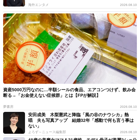
海外エンタメ
2026.08.10
資産5000万円なのに…半額シールの食品、エアコンつけず、飲み会
断る→「お金使えない症候群」とは【FPが解説】
夢書房
2026.08.10
安田成美 木梨憲武と降臨「風の谷のナウシカ」熱
唱 夫も写真アップ 結婚32年「感動で何も言う事は
ない」
よろず～ニュース編集部
2026.08.10
48歳の美魔女ママ＆21歳娘 モデル母子が美麗2ショ公