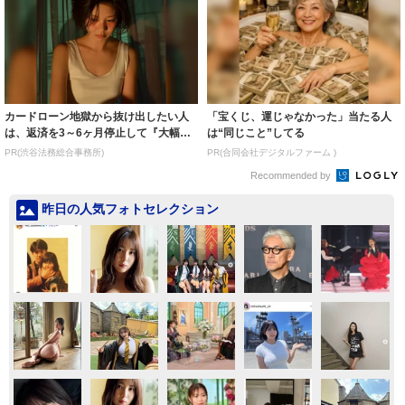
カードローン地獄から抜け出したい人
「宝くじ、運じゃなかった」当たる人
は、返済を3～6ヶ月停止して『大幅に
は“同じこと”してる
減額してか...
PR(渋谷法務総合事務所)
PR(合同会社デジタルファーム )
Recommended by
昨日の人気フォトセレクション