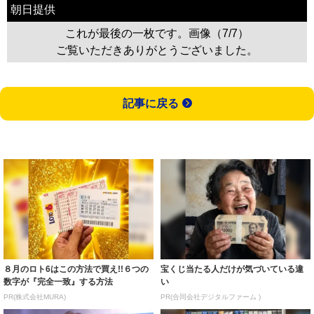
朝日提供
これが最後の一枚です。画像（7/7）
ご覧いただきありがとうございました。
記事に戻る
８月のロト6はこの方法で買え!!６つの
宝くじ当たる人だけが気づいている違
数字が『完全一致』する方法
い
PR(株式会社MURA)
PR(合同会社デジタルファーム )