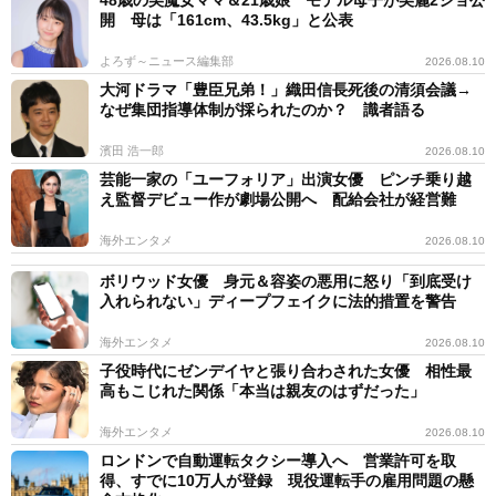
開 母は「161cm、43.5kg」と公表
よろず～ニュース編集部
2026.08.10
大河ドラマ「豊臣兄弟！」織田信長死後の清須会議→
なぜ集団指導体制が採られたのか？ 識者語る
濱田 浩一郎
2026.08.10
芸能一家の「ユーフォリア」出演女優 ピンチ乗り越
え監督デビュー作が劇場公開へ 配給会社が経営難
海外エンタメ
2026.08.10
ボリウッド女優 身元＆容姿の悪用に怒り「到底受け
入れられない」ディープフェイクに法的措置を警告
海外エンタメ
2026.08.10
子役時代にゼンデイヤと張り合わされた女優 相性最
高もこじれた関係「本当は親友のはずだった」
海外エンタメ
2026.08.10
ロンドンで自動運転タクシー導入へ 営業許可を取
得、すでに10万人が登録 現役運転手の雇用問題の懸