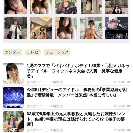
エンタメ
テレビ
ミュージック
1児のママで「バキバキ」ボディ！38歳・元祖メガネっ
子アイドル フィットネス大会で入賞「見事な健康
美」
よろず～ニュース編集部
2026.08.10
今年5月デビューのアイドル 事務所の｢事業継続が困
難｣で電撃解散 メンバーは呆然｢本当に悔しい｣
よろず～ニュース編集部
2026.08.10
63歳で9歳年上の元大学教授と入籍したお嬢様タレン
ト、結婚9年目の現在は逃げられている!?【徹子の部
屋】
よろず～ニュース編集部
2026.08.10