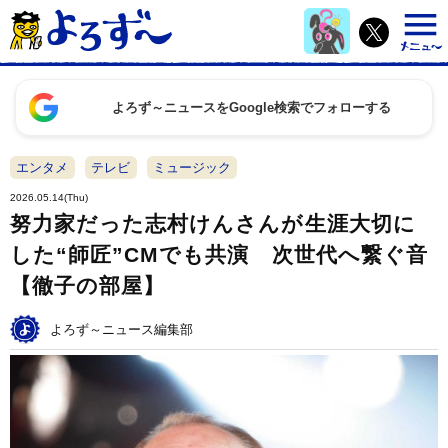
よろず～ニュースをGoogle検索でフォローする
エンタメ
テレビ
ミュージック
2026.05.14(Thu)
努力家だった志村けんさんが生涯大切に
した“師匠”CMでも共演 次世代へ繋ぐ音
【徹子の部屋】
よろず～ニュース編集部