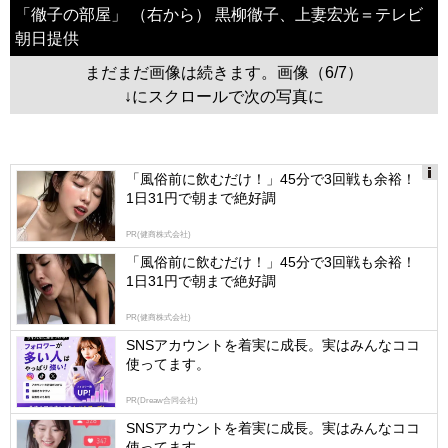
「徹子の部屋」 （右から） 黒柳徹子、上妻宏光＝テレビ
朝日提供
まだまだ画像は続きます。画像（6/7）
↓にスクロールで次の写真に
「風俗前に飲むだけ！」45分で3回戦も余裕！
1日31円で朝まで絶好調
Ads
by
PR(健商株式会社)
logly
「風俗前に飲むだけ！」45分で3回戦も余裕！
1日31円で朝まで絶好調
PR(健商株式会社)
SNSアカウントを着実に成長。実はみんなココ
使ってます。
PR(Dreaw合同会社)
SNSアカウントを着実に成長。実はみんなココ
使ってます。