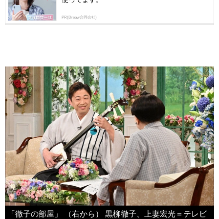
PR(Dreaw合同会社)
「徹子の部屋」 （右から） 黒柳徹子、上妻宏光＝テレビ