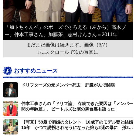
「加トちゃんペ」のポーズでそろえる（左から）高木ブ
ー、仲本工事さん、加藤茶、志村けんさん＝2011年
まだまだ画像は続きます。画像（3/7）
↓にスクロールで次の写真に
おすすめニュース
ドリフターズの元メンバー死去 肝臓がんで闘病
仲本工事さんの「ドリフ論」 存続できた要因は「メンバー
間の年齢差」、ビートルズ公演の舞台裏も語った
【写真】59歳で初婚のタレント 10歳下のモデル妻と結婚
15年 かつて誘拐されそうになった娘も2児の母に 孫2人
を溺愛