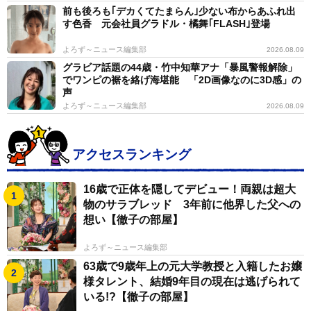
前も後ろも｢デカくてたまらん｣少ない布からあふれ出
す色香 元会社員グラドル・橘舞｢FLASH｣登場
よろず～ニュース編集部
2026.08.09
グラビア話題の44歳・竹中知華アナ「暴風警報解除」
でワンピの裾を絡げ海堪能 「2D画像なのに3D感」の
声
よろず～ニュース編集部
2026.08.09
アクセスランキング
16歳で正体を隠してデビュー！両親は超大
物のサラブレッド 3年前に他界した父への
想い【徹子の部屋】
よろず～ニュース編集部
63歳で9歳年上の元大学教授と入籍したお嬢
様タレント、結婚9年目の現在は逃げられて
いる!?【徹子の部屋】