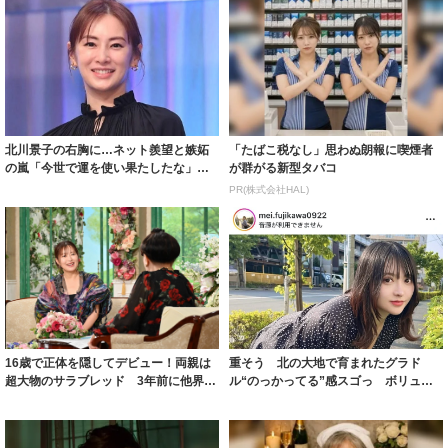
北川景子の右胸に…ネット羨望と嫉妬
「たばこ税なし」思わぬ朗報に喫煙者
の嵐「今世で運を使い果たしたな」
が群がる新型タバコ
「ガッツリ行っ...
PR(株式会社HAL)
16歳で正体を隠してデビュー！両親は
重そう 北の大地で育まれたグラド
超大物のサラブレッド 3年前に他界し
ル“のっかってる”感スゴっ ボリュー
た父への...
ミー連発「ア...