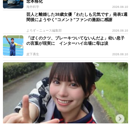
念本格化
海外科学
2026.08.10
芸人と離婚した38歳女優「わたしも元気です」発表1週
間後にようやく“コメント”ファンの激励に感謝
よろず～ニュース編集部
2026.08.10
「ぼくのクツ、ブレーキついてないんだよ」幼い息子
の言葉が現実に インターハイ出場に母は涙
皮下勇生
2026.08.10