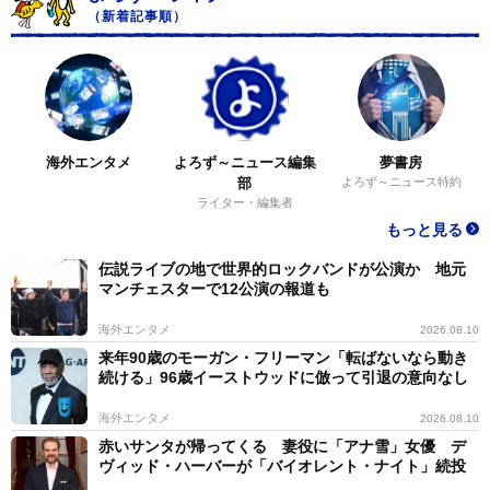
（新着記事順）
海外エンタメ
よろず～ニュース編集
夢書房
部
よろず～ニュース特約
ライター・編集者
もっと見る
伝説ライブの地で世界的ロックバンドが公演か 地元
マンチェスターで12公演の報道も
海外エンタメ
2026.08.10
来年90歳のモーガン・フリーマン「転ばないなら動き
続ける」96歳イーストウッドに倣って引退の意向なし
海外エンタメ
2026.08.10
赤いサンタが帰ってくる 妻役に「アナ雪」女優 デ
ヴィッド・ハーバーが「バイオレント・ナイト」続投