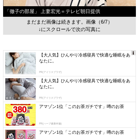
「徹子の部屋」 上妻宏光＝テレビ朝日提供
まだまだ画像は続きます。画像（6/7）
↓にスクロールで次の写真に
【大人気】ひんやり冷感寝具で快適な睡眠をあ
なたに。
Ads
by
PR(アイリスプラザ)
logly
【大人気】ひんやり冷感寝具で快適な睡眠をあ
なたに。
PR(アイリスプラザ)
アマゾン1位「このお茶ガチです」噂のお茶
PR(ハーブ健康本舗)
アマゾン1位「このお茶ガチです」噂のお茶