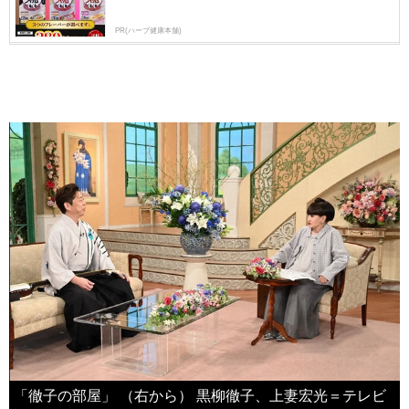
PR(ハーブ健康本舗)
「徹子の部屋」 （右から） 黒柳徹子、上妻宏光＝テレビ