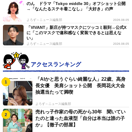
のん ドラマ「Tokyo middle 30」オフショット公開
→「なんたるステキ着こなし」「大好き」の声
よろず～ニュース編集部
2026.08.05
「VIVANT」新庄が持つマスクにツッコミ殺到→公式X
に「このマスクで違和感なく変装できるとは思えな
い」
よろず～ニュース編集部
2026.08.05
アクセスランキング
「AIかと思うぐらい綺麗な人」22歳、高身
長女優 美肩ショット公開 長岡花火大会
抽選当たって満喫
よろず～ニュース編集部
売れっ子作家の母の死から30年 聞いてい
たのと違った血液型「自分は本当は誰の子
か」【徹子の部屋】