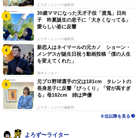
よろず～ニュース編集部
30歳ママになった天才子役「渡鬼」日向
子 昨夏誕生の息子に「大きくなってる」
愛らしい姿に反響
よろず～ニュース編集部
新恋人はネイマールの元カノ ショーン・
メンデスが誕生日祝う動画投稿「僕の人生
を変えてくれた」
海外エンタメ
元プロ野球選手の父は181cm タレントの
長身息子に反響「びっくり」「背が高すぎ
る」母162cm 姉は声優
よろず～ニュース編集部
６位以降を見る
よろず〜ライター