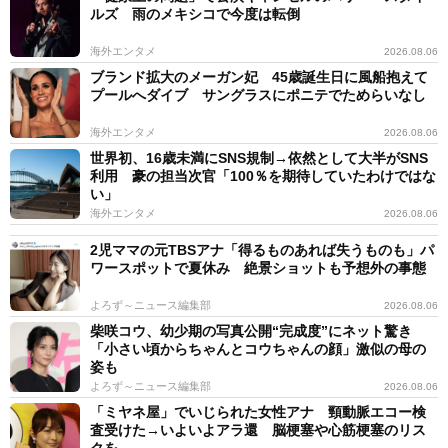
ルズ 雨のメキシコで今度は転倒
海外エンタメ
2026.08.06
ブランド拡大のメーガン妃 45歳誕生日に風船抱えて
プールへダイブ サングラスにポニテでためらいなし
海外エンタメ
2026.08.06
世界初、16歳未満にSNS規制→依然として大半がSNS
利用 豪の担当次官「100％を期待していたわけではな
い」
海外エンタメ
2026.08.06
2児ママの元TBSアナ「得るものあれば失うものも」パ
ワースポットで夏休み 絶景ショットも予想外の事態
よろず～ニュース編集部
2026.08.06
柴咲コウ、幼少期の写真公開“完成度”にネット驚き
「小さい頃からちゃんとコウちゃんの顔」激似の母の
姿も
よろず～ニュース編集部
2026.08.06
「ミヤネ屋」でいじられた女性アナ 頸動脈エコー検
査受けた→いよいよアラ還 脳梗塞や心筋梗塞のリス
クを