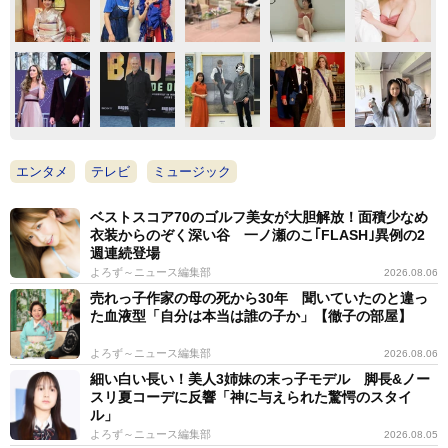
エンタメ
テレビ
ミュージック
ベストスコア70のゴルフ美女が大胆解放！面積少なめ
衣装からのぞく深い谷 一ノ瀬のこ｢FLASH｣異例の2
週連続登場
よろず～ニュース編集部
2026.08.06
売れっ子作家の母の死から30年 聞いていたのと違っ
た血液型「自分は本当は誰の子か」【徹子の部屋】
よろず～ニュース編集部
2026.08.06
細い白い長い！美人3姉妹の末っ子モデル 脚長&ノー
スリ夏コーデに反響「神に与えられた驚愕のスタイ
ル」
よろず～ニュース編集部
2026.08.05