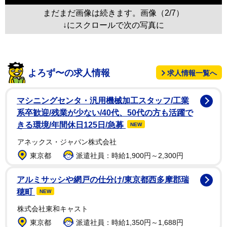
まだまだ画像は続きます。画像（2/7）
↓にスクロールで次の写真に
よろず〜の求人情報
求人情報一覧へ
マシニングセンタ・汎用機械加工スタッフ/工業
系卒歓迎/残業が少ない/40代、50代の方も活躍で
きる環境/年間休日125日/急募
NEW
アネックス・ジャパン株式会社
東京都
派遣社員：時給1,900円～2,300円
アルミサッシや網戸の仕分け/東京都西多摩郡瑞
穂町
NEW
株式会社東和キャスト
東京都
派遣社員：時給1,350円～1,688円