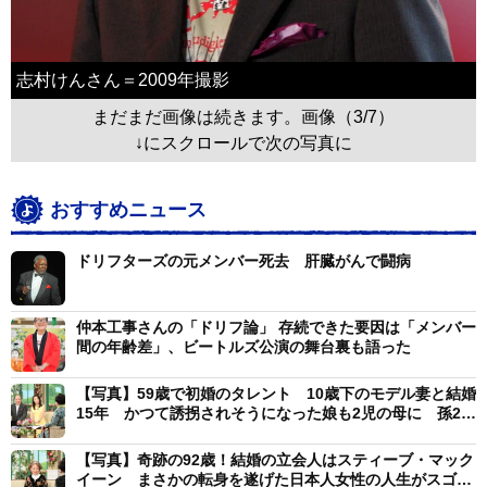
志村けんさん＝2009年撮影
まだまだ画像は続きます。画像（3/7）
↓にスクロールで次の写真に
おすすめニュース
ドリフターズの元メンバー死去 肝臓がんで闘病
仲本工事さんの「ドリフ論」 存続できた要因は「メンバー
間の年齢差」、ビートルズ公演の舞台裏も語った
【写真】59歳で初婚のタレント 10歳下のモデル妻と結婚
15年 かつて誘拐されそうになった娘も2児の母に 孫2人
を溺愛
【写真】奇跡の92歳！結婚の立会人はスティーブ・マック
イーン まさかの転身を遂げた日本人女性の人生がスゴす