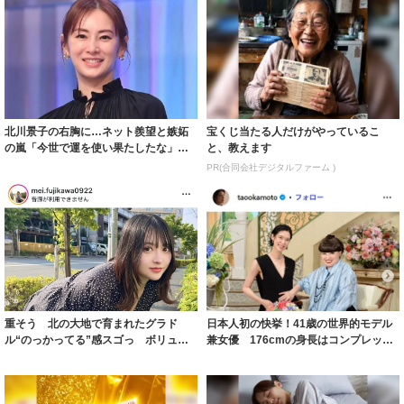
北川景子の右胸に…ネット羨望と嫉妬
宝くじ当たる人だけがやっているこ
の嵐「今世で運を使い果たしたな」
と、教えます
「ガッツリ行っ...
PR(合同会社デジタルファーム )
重そう 北の大地で育まれたグラド
日本人初の快挙！41歳の世界的モデル
ル“のっかってる”感スゴっ ボリュー
兼女優 176cmの身長はコンプレック
ミー連発「ア...
スだっ...