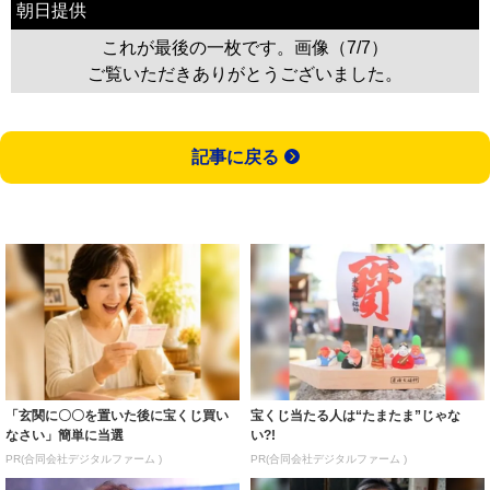
朝日提供
これが最後の一枚です。画像（7/7）
ご覧いただきありがとうございました。
記事に戻る
「玄関に〇〇を置いた後に宝くじ買い
宝くじ当たる人は“たまたま”じゃな
なさい」簡単に当選
い?!
PR(合同会社デジタルファーム )
PR(合同会社デジタルファーム )