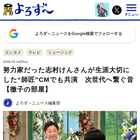
よろず～ニュースをGoogle検索でフォローする
エンタメ
テレビ
ミュージック
2026.05.14(Thu)
努力家だった志村けんさんが生涯大切に
した“師匠”CMでも共演 次世代へ繋ぐ音
【徹子の部屋】
よろず～ニュース編集部