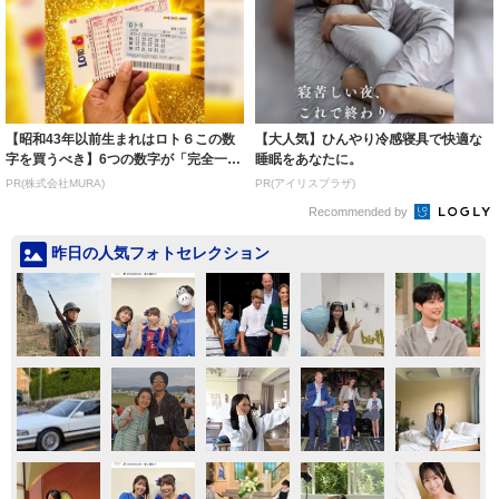
【昭和43年以前生まれはロト６この数
【大人気】ひんやり冷感寝具で快適な
字を買うべき】6つの数字が「完全一
睡眠をあなたに。
致」する方...
PR(株式会社MURA)
PR(アイリスプラザ)
Recommended by
昨日の人気フォトセレクション