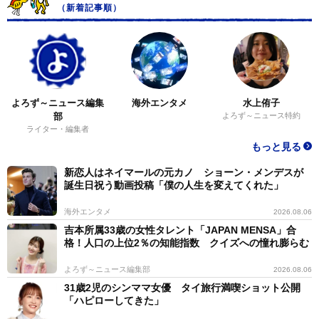
（新着記事順）
よろず～ニュース編集
海外エンタメ
水上侑子
部
よろず～ニュース特約
ライター・編集者
もっと見る
新恋人はネイマールの元カノ ショーン・メンデスが
誕生日祝う動画投稿「僕の人生を変えてくれた」
海外エンタメ
2026.08.06
吉本所属33歳の女性タレント「JAPAN MENSA」合
格！人口の上位2％の知能指数 クイズへの憧れ膨らむ
よろず～ニュース編集部
2026.08.06
31歳2児のシンママ女優 タイ旅行満喫ショット公開
「ハピローしてきた」