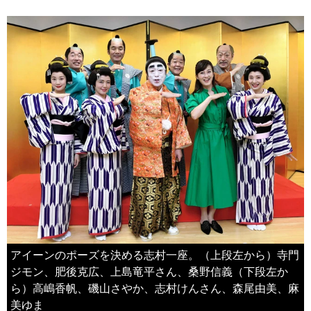
アイーンのポーズを決める志村一座。（上段左から）寺門
ジモン、肥後克広、上島竜平さん、桑野信義（下段左か
ら）高嶋香帆、磯山さやか、志村けんさん、森尾由美、麻
美ゆま