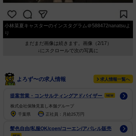
小林菜夏キャスターのインスタグラム＠588472nanatsuよ
り
まだまだ画像は続きます。画像（2/17）
↓にスクロールで次の写真に
よろず〜の求人情報
求人情報一覧へ
提案営業・コンサルティングアドバイザー
NEW
株式会社保険見直し本舗グループ
千葉県
正社員：月給25万円
髪色自由/私服OK/coen/コーエン/アパレル販売
NEW