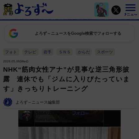
よろず～ニュースをGoogle検索でフォローする
フォト
テレビ
岩手
ＳＮＳ
からだ
スポーツ
2026.05.06(Wed)
NHK“筋肉女性アナ”が見事な逆三角形披
露 連休でも「ジムに入りびたっていま
す」きっちりトレーニング
よろず～ニュース編集部