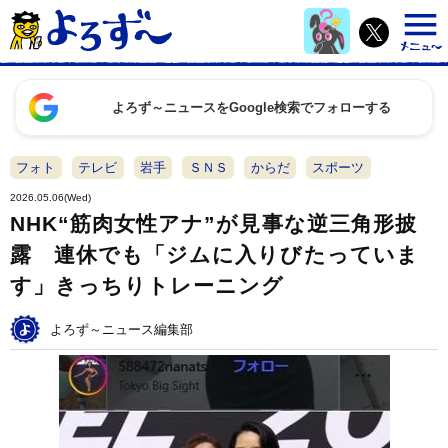
よろず～ニュースをGoogle検索でフォローする
フォト
テレビ
岩手
ＳＮＳ
からだ
スポーツ
2026.05.06(Wed)
NHK“筋肉女性アナ”が見事な逆三角形披
露 連休でも「ジムに入りびたっていま
す」きっちりトレーニング
よろず～ニュース編集部