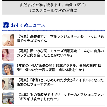
まだまだ画像は続きます。画像（3/17）
↓にスクロールで次の写真に
おすすめニュース
【写真】森香澄アナ「本命ランジェリー」姿 うっとり表
情でイチゴぱっくん
【写真】田中みな実 ミューズ活動完走「こんなに自身の
カラダと向き合ったことがない１年」
6年前の“別人”画像公開！35歳グラドル、異例の筋肉“転
身” 傷ついた一言→復活・成功体験を生かす
【写真】｢家畜｣といじめられた少女が｢アイドル｣になった
衝撃のビフォーアフター
【写真】羽の衣装がギリギリ！マギーのオフショにファン
「ギリギリ攻めましたねー」