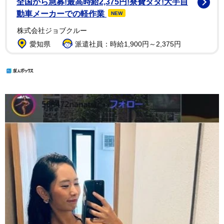
全国から急募!最高時給2,375円!寮費タダ!大手自
動車メーカーでの軽作業
NEW
株式会社ジョブクルー
愛知県
派遣社員：時給1,900円～2,375円