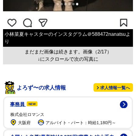
小林菜夏キャスターのインスタグラム＠588472nanatsuよ
り
まだまだ画像は続きます。画像（2/17）
↓にスクロールで次の写真に
よろず〜の求人情報
求人情報一覧へ
事務員
NEW
株式会社ロマンス
大阪府
アルバイト・パート：時給1,180円～