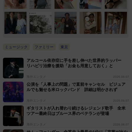
ミュージック
ファミリー
東京
アルコール依存症に手を差し伸べた世界的ラッパー
リハビリ治療を援助「お金も用意しておく」と
海外エンタメ
2026.08.07
公演を「人事上の問題」で直前キャンセル ビジュア
ルでも魅せる米ロックバンド 詳細は明かされず
海外エンタメ
2026.08.07
ギタリストが入れ替わり続けるレジェンド歌手 全米
ツアー最終日はブルース界のベテランが登場
海外エンタメ
2026.08.07
サム・フェンダー 全英史上最長の1位に「言葉が出な