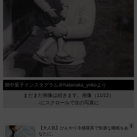
畑中葉子インスタグラム＠hatanaka_yokoより
まだまだ画像は続きます。画像（11/12）
↓にスクロールで次の写真に
【大人気】ひんやり冷感寝具で快適な睡眠をあ
なたに。
Ads