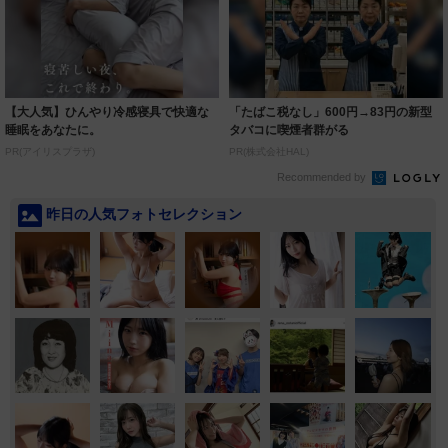
【大人気】ひんやり冷感寝具で快適な
「たばこ税なし」600円→83円の新型
睡眠をあなたに。
タバコに喫煙者群がる
PR(アイリスプラザ)
PR(株式会社HAL)
Recommended by
昨日の人気フォトセレクション