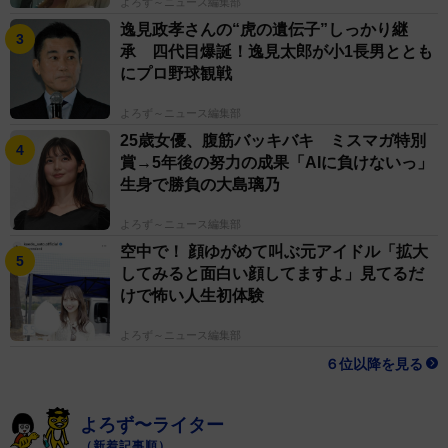
よろず～ニュース編集部
逸見政孝さんの“虎の遺伝子”しっかり継
承 四代目爆誕！逸見太郎が小1長男ととも
にプロ野球観戦
よろず～ニュース編集部
25歳女優、腹筋バッキバキ ミスマガ特別
賞→5年後の努力の成果「AIに負けないっ」
生身で勝負の大島璃乃
よろず～ニュース編集部
空中で！ 顔ゆがめて叫ぶ元アイドル「拡大
してみると面白い顔してますよ」見てるだ
けで怖い人生初体験
よろず～ニュース編集部
６位以降を見る
よろず〜ライター
（新着記事順）