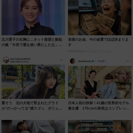
北川景子の右胸に…ネット羨望と嫉妬
老後のお金、今の金運でほぼ決まりま
の嵐「今世で運を使い果たしたな」
す
「ガッツリ行っ...
PR(合同会社デジタルファーム )
重そう 北の大地で育まれたグラド
日本人初の快挙！41歳の世界的モデル
ル“のっかってる”感スゴっ ボリュー
兼女優 176cmの身長はコンプレック
ミー連発「ア...
スだっ...