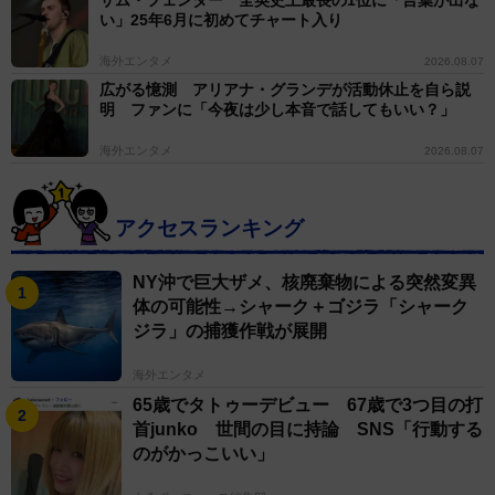
い」25年6月に初めてチャート入り
海外エンタメ
2026.08.07
広がる憶測 アリアナ・グランデが活動休止を自ら説
明 ファンに「今夜は少し本音で話してもいい？」
海外エンタメ
2026.08.07
アクセスランキング
NY沖で巨大ザメ、核廃棄物による突然変異
体の可能性→シャーク＋ゴジラ「シャーク
ジラ」の捕獲作戦が展開
海外エンタメ
65歳でタトゥーデビュー 67歳で3つ目の打
首junko 世間の目に持論 SNS「行動する
のがかっこいい」