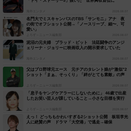
「トイ・ストーリー5」抜いた 世界興収首位に
海外エンタメ
2026.08.07
名門大でミスキャンパスのTBS「サンモニ」アナ 夜
の街でオフショット公開→「ノースリーブ、細〜、可
愛い」
よろず～ニュース編集部
2026.08.07
泥沼の元夫婦 ブラッド・ピット 法廷闘争のアンジ
ェリーナ・ジョリーに映画収入の開示要求していた
海外エンタメ
2026.08.07
父はプロ野球元エース 元チアのタレント娘が“激似"2
ショット「まぁ、そっくり」「絆がとても素敵」の声
よろず～ニュース編集部
2026.08.07
「息子をヤングケアラーにしないために」 46歳で出産
したお笑い芸人が課していること→小さな目標を実行
よろず～ニュース編集部
2026.08.07
えっ！ どっちもかわいすぎる2ショット公開 板垣李光
人に絶賛の声 ドラマ「大空港」で逃走→確保