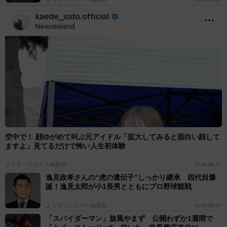
空中で！ 顔ゆがめて叫ぶ元アイドル「拡大してみると面白い顔して
ますよ」見てるだけで怖い人生初体験
よろず～ニュース編集部
2026.08.07
逸見政孝さんの“虎の遺伝子”しっかり継承 四代目爆
誕！逸見太郎が小1長男とともにプロ野球観戦
よろず～ニュース編集部
2026.08.07
「スパイダーマン」旋風やまず 公開わずか1週間で