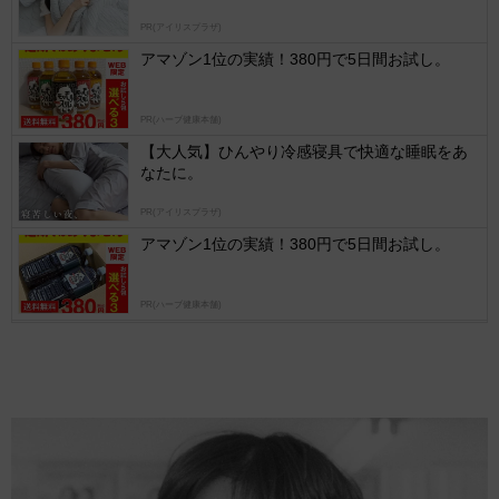
by
PR(アイリスプラザ)
logly
アマゾン1位の実績！380円で5日間お試し。
PR(ハーブ健康本舗)
【大人気】ひんやり冷感寝具で快適な睡眠をあ
なたに。
PR(アイリスプラザ)
アマゾン1位の実績！380円で5日間お試し。
PR(ハーブ健康本舗)