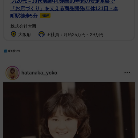
フ/20代～30代活躍中!/創業90年超の安定基盤で
「お店づくり」を支える商品開発/年休121日・本
町駅徒歩5分
NEW
株式会社大西
大阪府
正社員：月給25万円～29万円