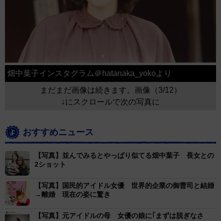
畑中葉子インスタグラム＠hatanaka_yokoより
まだまだ画像は続きます。画像（3/12）
↓にスクロールで次の写真に
おすすめニュース
【写真】並んでみるとやっぱり似てる畑中葉子 長女との
2ショット
【写真】国民的アイドル女優 世界的企業の御曹司と結婚
→離婚 現在の姿に驚き
【写真】元アイドルの母 女優の娘に｢まずは脱ぎなさ