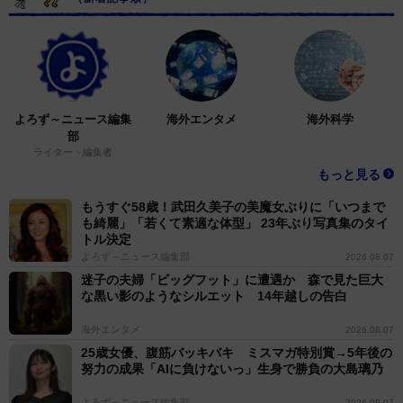
よろず～ニュース編集
海外エンタメ
海外科学
部
ライター・編集者
もっと見る
もうすぐ58歳！武田久美子の美魔女ぶりに「いつまで
も綺麗」「若くて素適な体型」 23年ぶり写真集のタイ
トル決定
よろず～ニュース編集部
2026.08.07
迷子の夫婦「ビッグフット」に遭遇か 森で見た巨大
な黒い影のようなシルエット 14年越しの告白
海外エンタメ
2026.08.07
25歳女優、腹筋バッキバキ ミスマガ特別賞→5年後の
努力の成果「AIに負けないっ」生身で勝負の大島璃乃
よろず～ニュース編集部
2026.08.07