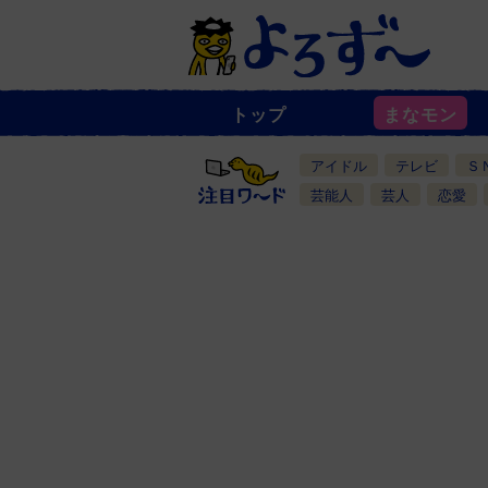
トップ
まなモン
ニ
ュ
ー
アイドル
テレビ
Ｓ
ス
一
芸能人
芸人
恋愛
覧