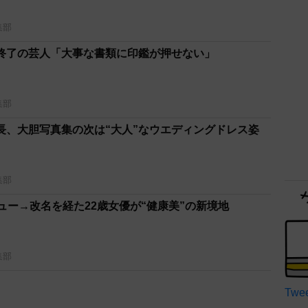
集部
終了の芸人「大事な書類に印鑑が押せない」
集部
長、大胆写真集の次は“大人”なウエディングドレス姿
集部
ュー→改名を経た22歳女優が“健康美”の新境地
集部