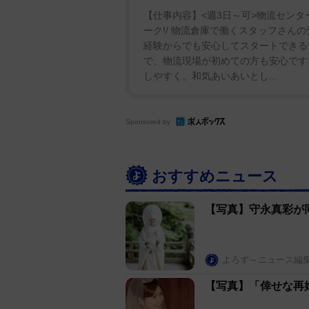
【仕事内容】<週3日～可>物流センタ
ーク!/ 物流倉庫で働くスタッフさん
経験からでも安心してスタートできる
で、物流現場が初めての方も安心です。
しやすく、和気あいあいとし...
Sponsored by
おすすめニュース
【写真】守永真彩が
よろず～ニュース編
【写真】「倖せな再