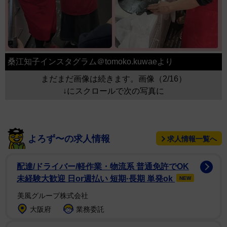
桑江知子インスタグラム＠tomoko.kuwaeより
まだまだ画像は続きます。画像（2/16）
↓にスクロールで次の写真に
よろず〜の求人情報
求人情報一覧へ
配達/ドライバー/軽作業・物流系 普通免許でOK
未経験大歓迎 日or週払い 短期·長期 単発ok
NEW
美風グループ株式会社
大阪府
業務委託