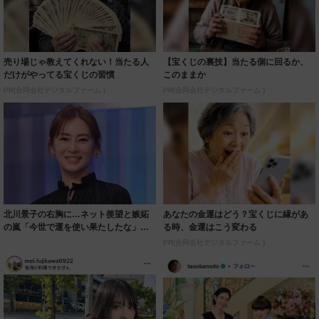
売り場じゃ教えてくれない！当たる人
【宝くじの裏技】当たる側に回るか、
だけがやってる宝くじの習慣
このままか
PR(合同会社デジタルファーム )
PR(合同会社デジタルファーム )
北川景子の右胸に…ネット羨望と嫉妬
あなたの金運はどう？宝くじに縁があ
の嵐「今世で運を使い果たしたな」
る時、金運はこう変わる
「ガッツリ行っ...
PR(合同会社デジタルファーム )