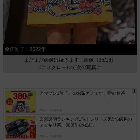
桑江知子＝2022年
まだまだ画像は続きます。画像（15/16）
↓にスクロールで次の写真に
アマゾン1位「このお茶ガチです」噂のお茶
Ads
by
PR(ハーブ健康本舗)
logly
楽天週間ランキング1位！シリーズ累計3億包の
スッキリ茶。380円でお試し
PR(ハーブ健康本舗)