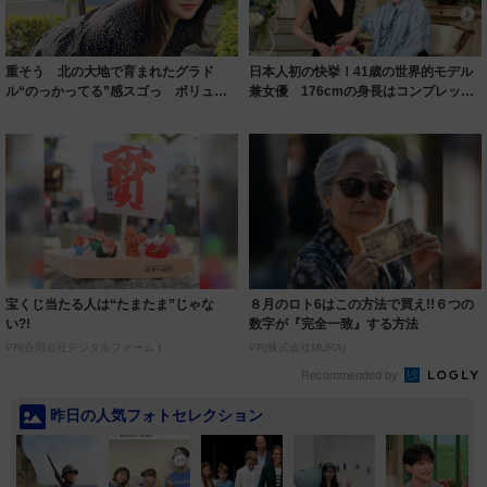
重そう 北の大地で育まれたグラド
日本人初の快挙！41歳の世界的モデル
ル“のっかってる”感スゴっ ボリュー
兼女優 176cmの身長はコンプレック
ミー連発「ア...
スだっ...
宝くじ当たる人は“たまたま”じゃな
８月のロト6はこの方法で買え!!６つの
い?!
数字が『完全一致』する方法
PR(合同会社デジタルファーム )
PR(株式会社MURA)
Recommended by
昨日の人気フォトセレクション