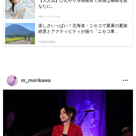
【大人気】ひんやり冷感寝具で快適な睡眠をあ
なたに。
PR(アイリスプラザ)
楽しさいっぱい！北海道・ニセコで避暑の夏旅
絶景とアクティビティが揃う「ニセコ東...
PR(東急不動産)