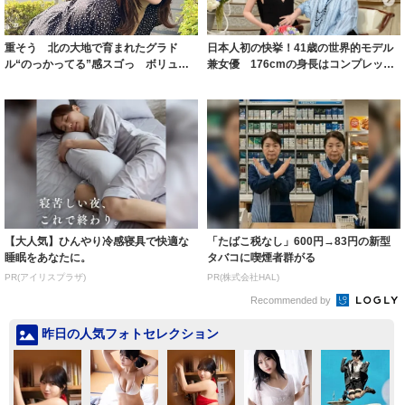
重そう 北の大地で育まれたグラド
日本人初の快挙！41歳の世界的モデル
ル“のっかってる”感スゴっ ボリュー
兼女優 176cmの身長はコンプレック
ミー連発「ア...
スだっ...
【大人気】ひんやり冷感寝具で快適な
「たばこ税なし」600円→83円の新型
睡眠をあなたに。
タバコに喫煙者群がる
PR(アイリスプラザ)
PR(株式会社HAL)
Recommended by
昨日の人気フォトセレクション