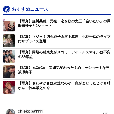
おすすめニュース
【写真】森川美穂 元祖・泣き歌の女王「会いたい」の澤
田知可子と2ショット
【写真】マジっ！徳丸純子＆河上幸恵 小林千絵のライブ
にサプライズ登場
【写真】同期の結束力がスゴっ アイドルスマイルは不変
の83年組
【写真】元CoCo 雰囲気変わった！めちゃショートな三
浦理恵子
【写真】さわやかさは永遠なのか 白がまじったヒゲも精
かん 竹本孝之の今