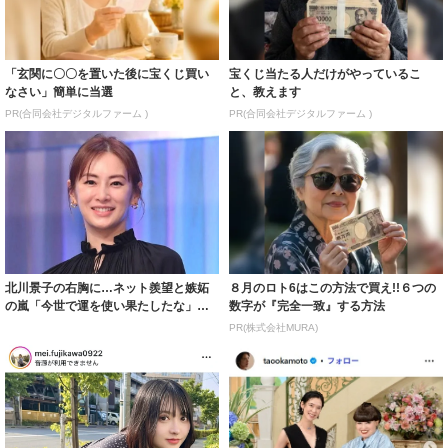
「玄関に〇〇を置いた後に宝くじ買い
宝くじ当たる人だけがやっているこ
なさい」簡単に当選
と、教えます
PR(合同会社デジタルファーム )
PR(合同会社デジタルファーム )
北川景子の右胸に…ネット羨望と嫉妬
８月のロト6はこの方法で買え!!６つの
の嵐「今世で運を使い果たしたな」
数字が『完全一致』する方法
「ガッツリ行っ...
PR(株式会社MURA)