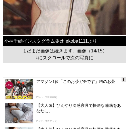
小林千絵インスタグラム＠chiekoba1111より
まだまだ画像は続きます。画像（14/15）
↓にスクロールで次の写真に
アマゾン1位「このお茶ガチです」噂のお茶
Ads
by
PR(ハーブ健康本舗)
logly
【大人気】ひんやり冷感寝具で快適な睡眠をあ
なたに。
PR(アイリスプラザ)