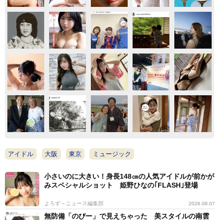
アイドル
大阪
東京
ミュージック
小さいのに大きい！身長148㎝の人気アイドルが前かが
みスペシャルショット 姫野ひなの｢FLASH｣登場
よろず～ニュース編集部
2026.08.07
無防備「のびー」で見えちゃった 美スタイルの南雲