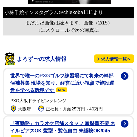
小林千絵インスタグラム＠chiekoba1111より
まだまだ画像は続きます。画像（2/15）
↓にスクロールで次の写真に
よろず〜の求人情報
求人情報一覧へ
世界で唯一のPXGゴルフ練習場にて将来の幹部
候補募集 現場を知り、経営に近い視点で施設運
営を学べる環境です
NEW
PXG大阪ドライビングレンジ
大阪府
正社員：月給25万円～40万円
「夜勤務」カラオケ店舗スタッフ 履歴書不要 ネ
イルピアスOK 髪型・髪色自由 未経験OK/045