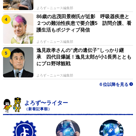
よろず～ニュース編集部
86歳の志茂田景樹氏が近影 呼吸器疾患と
２つの難治性疾患で要介護5 訪問介護、看
護生活もポジティブ発信
よろず～ニュース編集部
逸見政孝さんの“虎の遺伝子”しっかり継
承 四代目爆誕！逸見太郎が小1長男ととも
にプロ野球観戦
よろず～ニュース編集部
６位以降を見る
よろず〜ライター
（新着記事順）