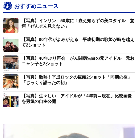
おすすめニュース
【写真】インリン 50歳に！衰え知らずの美スタイル 驚
愕「ぜんぜん見えない」
【写真】90年代がよみがえる 平成初期の歌姫が時を越え
て2ショット
【写真】40年ぶり再会 がん闘病告白の元アイドル 元お
ニャン子と3ショット
【写真】激熱！平成ロックの巨頭2ショット「同期の桜」
「じっくり語ったの初」
【写真】生々しい アイドルが「4年前→現在」比較画像
を勇気の自主公開