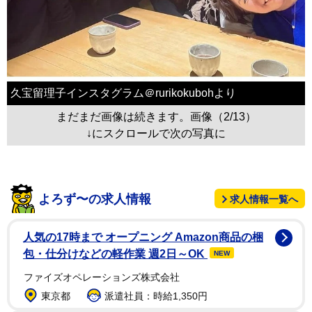
久宝留理子インスタグラム＠rurikokubohより
まだまだ画像は続きます。画像（2/13）
↓にスクロールで次の写真に
よろず〜の求人情報
求人情報一覧へ
人気の17時まで オープニング Amazon商品の梱
包・仕分けなどの軽作業 週2日～OK
NEW
ファイズオペレーションズ株式会社
東京都
派遣社員：時給1,350円