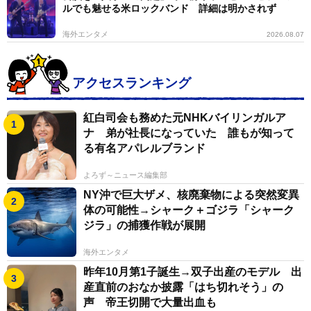
ルでも魅せる米ロックバンド 詳細は明かされず
海外エンタメ
2026.08.07
アクセスランキング
紅白司会も務めた元NHKバイリンガルア
ナ 弟が社長になっていた 誰もが知って
る有名アパレルブランド
よろず～ニュース編集部
NY沖で巨大ザメ、核廃棄物による突然変異
体の可能性→シャーク＋ゴジラ「シャーク
ジラ」の捕獲作戦が展開
海外エンタメ
昨年10月第1子誕生→双子出産のモデル 出
産直前のおなか披露「はち切れそう」の
声 帝王切開で大量出血も