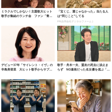
ミラクルでしかない！主題歌大ヒット
「宝くじ、運じゃなかった」当たる人
歌手が集結のランチ会 ファン「青春
は“同じこと”してる
が凝縮されと...
PR(合同会社デジタルファーム )
デビュー37年「サイレント・イヴ」の
歌手・舟木一夫、盟友の死去に涙止ま
辛島美登里 大ヒット歌手からサプラ
らず NG連発だった名女優を偲ぶ「青
イズで誕生...
春の一部だ...