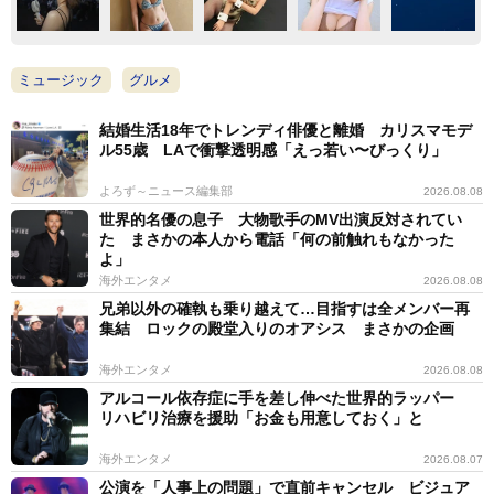
ミュージック
グルメ
結婚生活18年でトレンディ俳優と離婚 カリスマモデ
ル55歳 LAで衝撃透明感「えっ若い〜びっくり」
よろず～ニュース編集部
2026.08.08
世界的名優の息子 大物歌手のMV出演反対されてい
た まさかの本人から電話「何の前触れもなかった
よ」
海外エンタメ
2026.08.08
兄弟以外の確執も乗り越えて…目指すは全メンバー再
集結 ロックの殿堂入りのオアシス まさかの企画
海外エンタメ
2026.08.08
アルコール依存症に手を差し伸べた世界的ラッパー
リハビリ治療を援助「お金も用意しておく」と
海外エンタメ
2026.08.07
公演を「人事上の問題」で直前キャンセル ビジュア