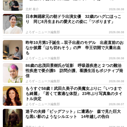
北村 泰介
2026.08.08
日本舞踊家元の朝ドラ出演女優 32歳のハグにほっこ
り 同じ8月生まれの愛犬との姿に「ツボります」
よろず～ニュース編集部
2026.08.08
昨年10月第1子誕生→双子出産のモデル 出産直前のお
なか披露「はち切れそう」の声 帝王切開で大量出血
も
よろず～ニュース編集部
2026.08.08
86歳の志茂田景樹氏が近影 呼吸器疾患と２つの難治
性疾患で要介護5 訪問介護、看護生活もポジティブ発
信
よろず～ニュース編集部
2026.08.08
もうすぐ58歳！武田久美子の美魔女ぶりに「いつまで
も綺麗」「若くて素適な体型」 23年ぶり写真集のタイ
トル決定
よろず～ニュース編集部
2026.08.07
迷子の夫婦「ビッグフット」に遭遇か 森で見た巨大
な黒い影のようなシルエット 14年越しの告白