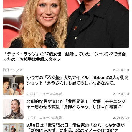
「テッド・ラッソ」の37歳女優 結婚していた「シーズン2で出会
ったの」お相手は番組スタッフ
海外エンタメ
2026.08.08
かつての「乙女塾」人気アイドル ribbonの2人が街角
ショット「永作さんにも居て欲しいなあなんて」
よろず～ニュース編集部
2026.08.08
悲劇的な最期演じた「豊臣兄弟！」女優 モモニンジ
ャー思わせる髪型「見惚れちゃう」しげ→百地霞に
よろず～ニュース編集部
2026.08.08
8月8日は「世界猫の日」愛猫家の「金八」OG女優が
「新宿にゃあ博」に出品…絵のイメージは“3B”の