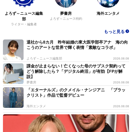
よろず～ニュース編集
夢書房
海外エンタメ
部
よろず～ニュース特約
ライター・編集者
もっと見る
退社から8カ月 昨年結婚の東大医学部卒アナ 海の向
こうのアートな世界で輝く表情「素敵なコラボ」
よろず～ニュース編集部
2026.08.08
課金が止まらない！亡くなった母のサブスク契約って
どう解除したら？「デジタル終活」が有効【FPが解
説】
夢書房
2026.08.08
「エターナルズ」のクメイル・ナンジアニ 「ブラッ
クリスト」作品で監督デビュー
海外エンタメ
2026.08.08