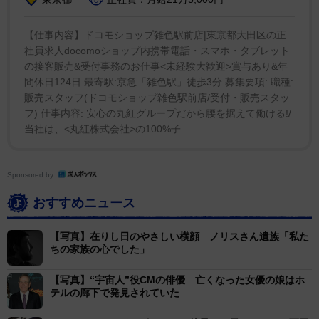
【仕事内容】ドコモショップ雑色駅前店|東京都大田区の正
社員求人docomoショップ内携帯電話・スマホ・タブレット
の接客販売&受付事務のお仕事<未経験大歓迎>賞与あり&年
間休日124日 最寄駅:京急「雑色駅」徒歩3分 募集要項: 職種:
販売スタッフ(ドコモショップ雑色駅前店/受付・販売スタッ
フ) 仕事内容: 安心の丸紅グループだから腰を据えて働ける!/
当社は、<丸紅株式会社>の100%子...
Sponsored by
おすすめニュース
【写真】在りし日のやさしい横顔 ノリスさん遺族「私た
ちの家族の心でした」
【写真】“宇宙人”役CMの俳優 亡くなった女優の娘はホ
テルの廊下で発見されていた