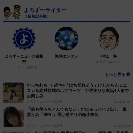
よろず〜ライター
（新着記事順）
よろず～ニュース編集
海外エンタメ
中江 寿
部
よろず～ニュース
ライター・編集者
もっと見る
むっちむち“Ｉ超”×4「はち切れそう」けしからんミニ
スカ＆絶対領域のホグワーツ 宇佐美りな裏垢4人衆で
お楽しみ
よろず～ニュース編集部
2026.08.08
「前も後ろもとんでもない」むにゅっとハミ出し 東
雲うみ「SPA!」透け感アリの極小衣装
よろず～ニュース編集部
2026.08.08