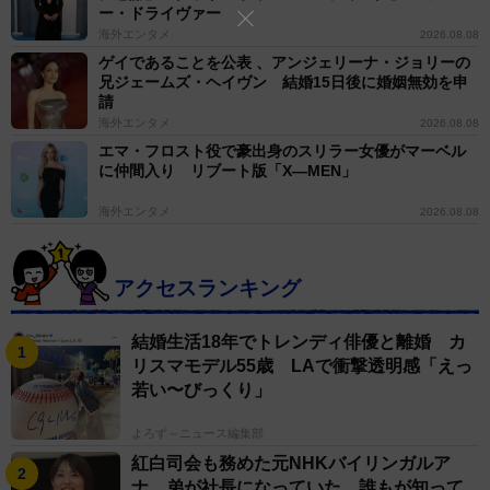
ー・ドライヴァー
海外エンタメ
2026.08.08
ゲイであることを公表 、アンジェリーナ・ジョリーの
兄ジェームズ・ヘイヴン 結婚15日後に婚姻無効を申
請
海外エンタメ
2026.08.08
エマ・フロスト役で豪出身のスリラー女優がマーベル
に仲間入り リブート版「X―MEN」
海外エンタメ
2026.08.08
アクセスランキング
結婚生活18年でトレンディ俳優と離婚 カ
リスマモデル55歳 LAで衝撃透明感「えっ
若い〜びっくり」
よろず～ニュース編集部
紅白司会も務めた元NHKバイリンガルア
ナ 弟が社長になっていた 誰もが知って