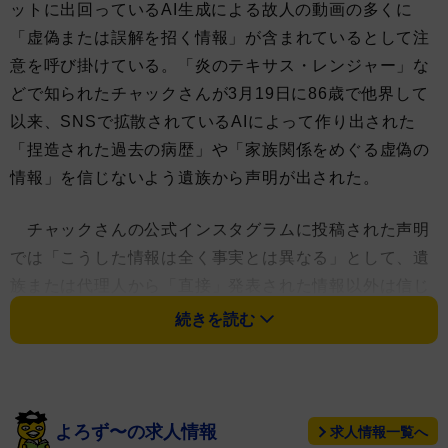
ットに出回っているAI生成による故人の動画の多くに
「虚偽または誤解を招く情報」が含まれているとして注
意を呼び掛けている。「炎のテキサス・レンジャー」な
どで知られたチャックさんが3月19日に86歳で他界して
以来、SNSで拡散されているAIによって作り出された
「捏造された過去の病歴」や「家族関係をめぐる虚偽の
情報」を信じないよう遺族から声明が出された。
チャックさんの公式インスタグラムに投稿された声明
では「こうした情報は全く事実とは異なる」として、遺
族または代理人から「直接」発表された情報以外は信じ
たり、拡散したりしないようにと訴えている。
続きを読む
よろず〜の求人情報
求人情報一覧へ