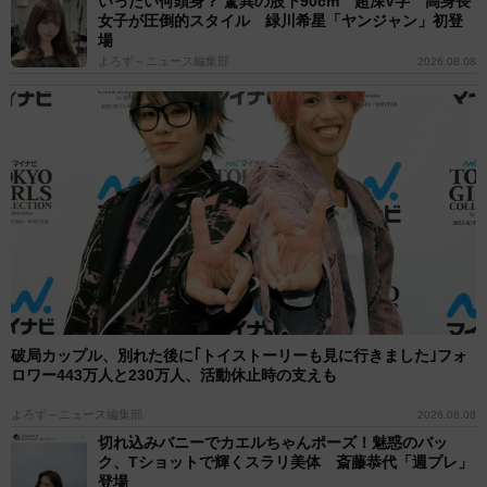
いったい何頭身？ 驚異の股下90cm 超深V字 高身長
女子が圧倒的スタイル 緑川希星「ヤンジャン」初登
場
よろず～ニュース編集部
2026.08.08
破局カップル、別れた後に｢トイストーリーも見に行きました｣フォ
ロワー443万人と230万人、活動休止時の支えも
よろず～ニュース編集部
2026.08.08
切れ込みバニーでカエルちゃんポーズ！魅惑のバッ
ク、Tショットで輝くスラリ美体 斎藤恭代「週プレ」
登場