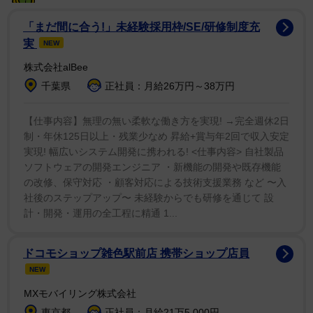
「まだ間に合う!」未経験採用枠/SE/研修制度充
実
NEW
株式会社alBee
千葉県
正社員：月給26万円～38万円
【仕事内容】無理の無い柔軟な働き方を実現! →完全週休2日
制・年休125日以上・残業少なめ 昇給+賞与年2回で収入安定
実現! 幅広いシステム開発に携われる! <仕事内容> 自社製品
ソフトウェアの開発エンジニア ・新機能の開発や既存機能
の改修、保守対応 ・顧客対応による技術支援業務 など 〜入
社後のステップアップ〜 未経験からでも研修を通じて 設
計・開発・運用の全工程に精通 1...
ドコモショップ雑色駅前店 携帯ショップ店員
NEW
MXモバイリング株式会社
東京都
正社員：月給21万5,000円