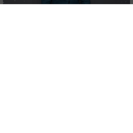
「エターナルズ」のクメイル・ナンジアニ 「ブラックリスト」作
品で監督デビュー
海外エンタメ
2026.08.08
世界的名優の息子 大物歌手のMV出演反対されてい
た まさかの本人から電話「何の前触れもなかった
よ」
海外エンタメ
2026.08.08
「テッド・ラッソ」の37歳女優 結婚していた「シー
ズン2で出会ったの」お相手は番組スタッフ
海外エンタメ
2026.08.08
かつての「乙女塾」人気アイドル ribbonの2人が街角
ショット「永作さんにも居て欲しいなあなんて」
よろず～ニュース編集部
2026.08.08
悲劇的な最期演じた「豊臣兄弟！」女優 モモニンジ
ャー思わせる髪型「見惚れちゃう」しげ→百地霞に
よろず～ニュース編集部
2026.08.08