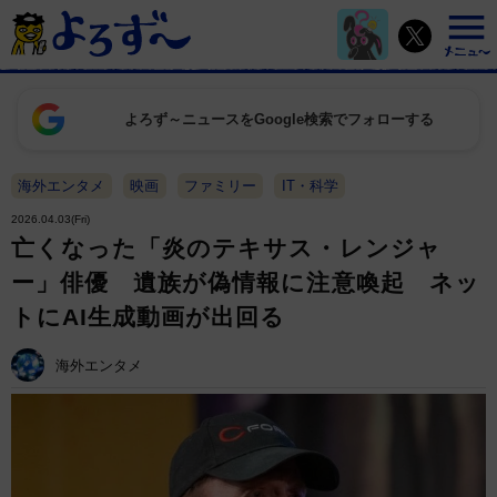
よろず～ニュースをGoogle検索でフォローする
海外エンタメ
映画
ファミリー
IT・科学
2026.04.03(Fri)
亡くなった「炎のテキサス・レンジャ
ー」俳優 遺族が偽情報に注意喚起 ネッ
トにAI生成動画が出回る
海外エンタメ