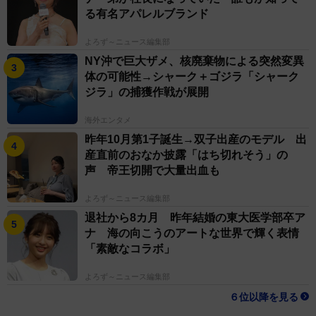
る有名アパレルブランド
よろず～ニュース編集部
NY沖で巨大ザメ、核廃棄物による突然変異
体の可能性→シャーク＋ゴジラ「シャーク
ジラ」の捕獲作戦が展開
海外エンタメ
昨年10月第1子誕生→双子出産のモデル 出
産直前のおなか披露「はち切れそう」の
声 帝王切開で大量出血も
よろず～ニュース編集部
退社から8カ月 昨年結婚の東大医学部卒ア
ナ 海の向こうのアートな世界で輝く表情
「素敵なコラボ」
よろず～ニュース編集部
６位以降を見る