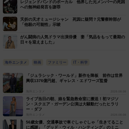
レジェンドバンドのボーカル 他界した元メンバーの死因
への無神経発言を謝罪
夭折の天才ミュージシャン 死因に疑問？元警察幹部が
「他殺の可能性」示唆
がん闘病の人気ドラマ出演俳優 妻「気品をもって最期の
日々を迎えました」
海外エンタメ
映画
ファミリー
IT・科学
「ジュラシック・ワールド」新作を降板 前作は世界
興収1376億円超、ギャレス・エドワーズ監督
海外エンタメ
2026.08.08
ライブ当日の朝、娘を緊急救命室に搬送！初マジソ
ン・スクエア・ガーデン公演は大騒動だったヒラリ
ー・ダフ
海外エンタメ
2026.08.08
56歳女優、交通事故で車ぐしゃぐしゃ「生きてること
に感謝」「グッド・ウィル・ハンティング」のミニ