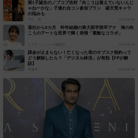
第1子誕生のノブコブ吉村「向こうは覚えていないんじ
ゃねーかな」子連れ合コン参加プラン 破天荒キャラ
の悩みも
中江 寿
2026.08.08
退社から8カ月 昨年結婚の東大医学部卒アナ 海の向
こうのアートな世界で輝く表情「素敵なコラボ」
よろず～ニュース編集部
2026.08.08
課金が止まらない！亡くなった母のサブスク契約って
どう解除したら？「デジタル終活」が有効【FPが解
説】
夢書房
2026.08.08