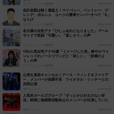
よろず～ニュース編集部
2026.08.08
合計金額は軽く億超え！マイバッハ、ベントレー、ゲ
レンデ、ポルシェ ユージの愛車ナンバーすべて「8」
ならび
よろず～ニュース編集部
2026.08.08
名古屋の女性アナ「びしょぬれになりました」プール
サイドで笑顔「可愛い」「楽しそう」の声
よろず～ニュース編集部
2026.08.08
TBS人気女性アナ40歳「イメージした色」鮮やかワイ
ンレッドのノースリワンピに「珍しい」「妖精のよ
う」の声
よろず～ニュース編集部
2026.08.08
公演を直前キャンセル！アース・ウィンド＆ファイア
ー、メンバーが体調不良 ライオネル・リッチーとの
共同公演
海外エンタメ
2026.08.08
人気米ガールズグループ「ずっとかけがえのない存
在」映画に無期限活動休止のメンバーが出演していた
海外エンタメ
2026.08.08