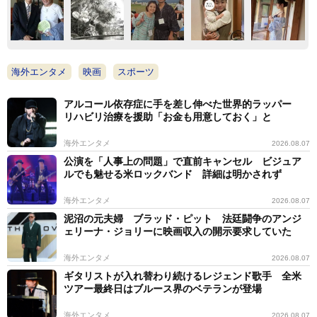
海外エンタメ
映画
スポーツ
アルコール依存症に手を差し伸べた世界的ラッパー
リハビリ治療を援助「お金も用意しておく」と
海外エンタメ
2026.08.07
公演を「人事上の問題」で直前キャンセル ビジュア
ルでも魅せる米ロックバンド 詳細は明かされず
海外エンタメ
2026.08.07
泥沼の元夫婦 ブラッド・ピット 法廷闘争のアンジ
ェリーナ・ジョリーに映画収入の開示要求していた
海外エンタメ
2026.08.07
ギタリストが入れ替わり続けるレジェンド歌手 全米
ツアー最終日はブルース界のベテランが登場
海外エンタメ
2026.08.07