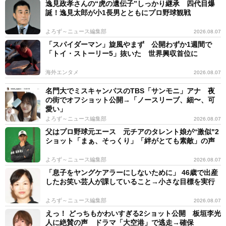
逸見政孝さんの“虎の遺伝子”しっかり継承 四代目爆
誕！逸見太郎が小1長男とともにプロ野球観戦
よろず～ニュース編集部
2026.08.07
「スパイダーマン」旋風やまず 公開わずか1週間で
「トイ・ストーリー5」抜いた 世界興収首位に
海外エンタメ
2026.08.07
名門大でミスキャンパスのTBS「サンモニ」アナ 夜
の街でオフショット公開→「ノースリーブ、細〜、可
愛い」
よろず～ニュース編集部
2026.08.07
父はプロ野球元エース 元チアのタレント娘が“激似"2
ショット「まぁ、そっくり」「絆がとても素敵」の声
よろず～ニュース編集部
2026.08.07
「息子をヤングケアラーにしないために」 46歳で出産
したお笑い芸人が課していること→小さな目標を実行
よろず～ニュース編集部
2026.08.07
えっ！ どっちもかわいすぎる2ショット公開 板垣李光
人に絶賛の声 ドラマ「大空港」で逃走→確保