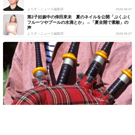
よろず～ニュース編集部
2026.08.07
第2子妊娠中の倖田來未 夏のネイルを公開「ぷくぷく
フルーツやプールの水滴とか」→「夏全開で素敵」の
声
よろず～ニュース編集部
2026.08.07
バグパイプでエイリアン撃退!?月面データセンターへの音楽送信計
画が進行中 英バンドが明かす
海外科学
2026.08.07