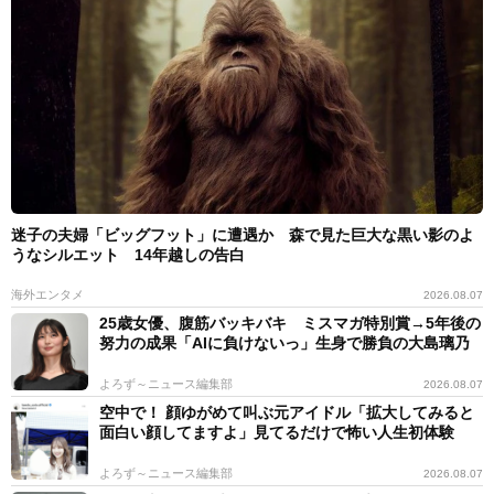
迷子の夫婦「ビッグフット」に遭遇か 森で見た巨大な黒い影のよ
うなシルエット 14年越しの告白
海外エンタメ
2026.08.07
25歳女優、腹筋バッキバキ ミスマガ特別賞→5年後の
努力の成果「AIに負けないっ」生身で勝負の大島璃乃
よろず～ニュース編集部
2026.08.07
空中で！ 顔ゆがめて叫ぶ元アイドル「拡大してみると
面白い顔してますよ」見てるだけで怖い人生初体験
よろず～ニュース編集部
2026.08.07