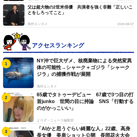
父は超大物の2世米俳優 共演者を強く非難「正しいこ
とをしろってこと」
海外エンタメ
2026.08.07
アクセスランキング
NY沖で巨大ザメ、核廃棄物による突然変異
体の可能性→シャーク＋ゴジラ「シャーク
ジラ」の捕獲作戦が展開
海外エンタメ
65歳でタトゥーデビュー 67歳で3つ目の打
首junko 世間の目に持論 SNS「行動する
のがかっこいい」
よろず～ニュース編集部
「AIかと思うぐらい綺麗な人」22歳、高身
長女優 美肩ショット公開 長岡花火大会