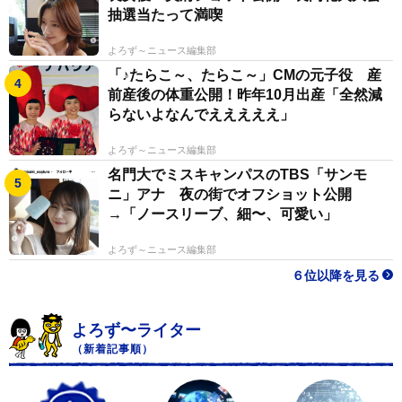
抽選当たって満喫
よろず～ニュース編集部
「♪たらこ～、たらこ～」CMの元子役 産
前産後の体重公開！昨年10月出産「全然減
らないよなんでえええええ」
よろず～ニュース編集部
名門大でミスキャンパスのTBS「サンモ
ニ」アナ 夜の街でオフショット公開
→「ノースリーブ、細〜、可愛い」
よろず～ニュース編集部
６位以降を見る
よろず〜ライター
（新着記事順）