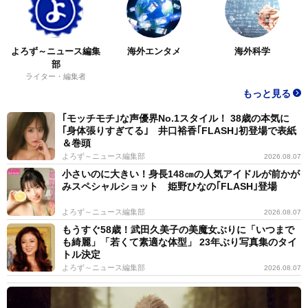
よろず～ニュース編集
海外エンタメ
海外科学
部
ライター・編集者
もっと見る
｢モッチモチ｣な声優界No.1スタイル！ 38歳の本気に
｢身体張りすぎてる｣ 井口裕香｢FLASH｣初登場で表紙
＆巻頭
よろず～ニュース編集部
2026.08.07
小さいのに大きい！身長148㎝の人気アイドルが前かが
みスペシャルショット 姫野ひなの｢FLASH｣登場
よろず～ニュース編集部
2026.08.07
もうすぐ58歳！武田久美子の美魔女ぶりに「いつまで
も綺麗」「若くて素適な体型」 23年ぶり写真集のタイ
トル決定
よろず～ニュース編集部
2026.08.07