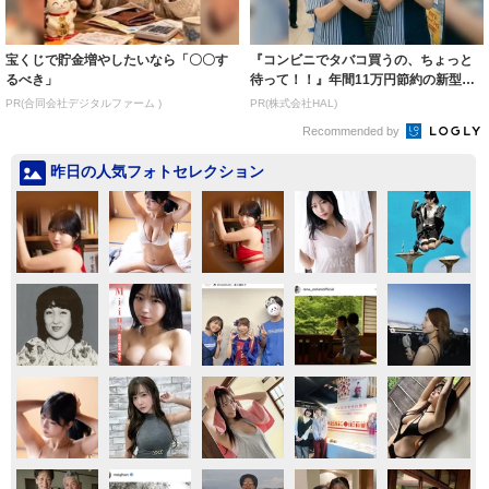
宝くじで貯金増やしたいなら「〇〇す
『コンビニでタバコ買うの、ちょっと
るべき」
待って！！』年間11万円節約の新型タ
バコ
PR(合同会社デジタルファーム )
PR(株式会社HAL)
Recommended by
昨日の人気フォトセレクション