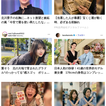
北川景子の右胸に…ネット羨望と嫉妬
【当選した人が暴露】宝くじ運が動く
の嵐「今世で運を使い果たしたな」
時、必ずある前触れ
「ガッツリ行っ...
PR(合同会社デジタルファーム )
重そう 北の大地で育まれたグラド
日本人初の快挙！41歳の世界的モデル
ル“のっかってる”感スゴっ ボリュー
兼女優 176cmの身長はコンプレック
ミー連発「ア...
スだっ...